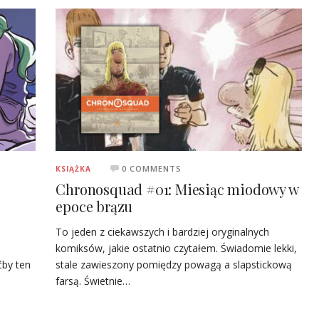
0 COMMENTS
KSIĄŻKA
Chronosquad #01: Miesiąc miodowy w
epoce brązu
To jeden z ciekawszych i bardziej oryginalnych
komiksów, jakie ostatnio czytałem. Świadomie lekki,
ćby ten
stale zawieszony pomiędzy powagą a slapstickową
farsą. Świetnie…