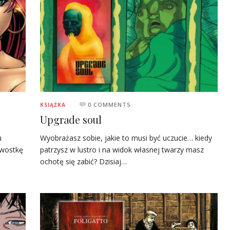
0 COMMENTS
KSIĄŻKA
Upgrade soul
u
Wyobrażasz sobie, jakie to musi być uczucie… kiedy
awostkę
patrzysz w lustro i na widok własnej twarzy masz
ochotę się zabić? Dzisiaj…