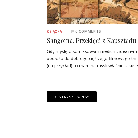
0 COMMENTS
KSIĄŻKA
Sangoma. Przeklęci z Kapsztadu
Gdy myślę o komiksowym medium, idealnym
podłożu do dobrego ciężkiego filmowego thril
(na przykład) to mam na myśli właśnie takie t
Nawigacja
STARSZE WPISY
po
wpisach