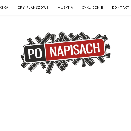
ĄŻKA
GRY PLANSZOWE
MUZYKA
CYKLICZNIE
KONTAKT 
H – KOMIKS – KSI