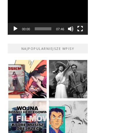
00:00
07:46
NAJPOPULARNIEJSZE WPISY