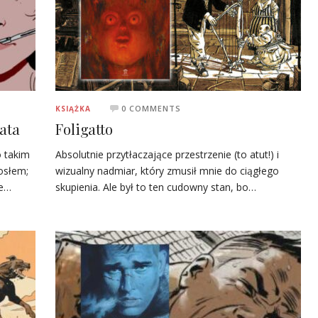
0 COMMENTS
KSIĄŻKA
ata
Foligatto
o takim
Absolutnie przytłaczające przestrzenie (to atut!) i
osłem;
wizualny nadmiar, który zmusił mnie do ciągłego
je…
skupienia. Ale był to ten cudowny stan, bo…