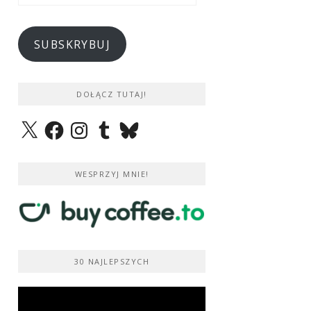
e-
mail
SUBSKRYBUJ
DOŁĄCZ TUTAJ!
X
Facebook
Instagram
Tumblr
Bluesky
WESPRZYJ MNIE!
30 NAJLEPSZYCH
Odtwarzacz
video