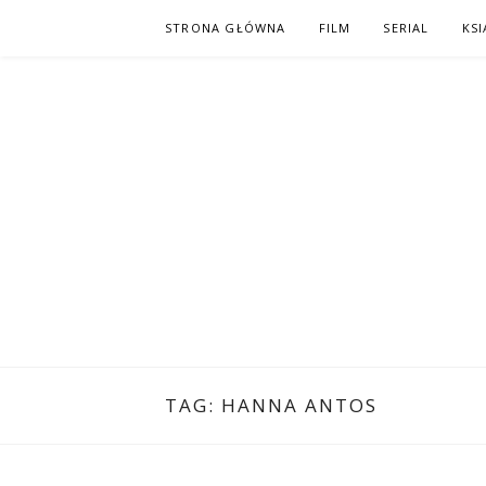
Skip
STRONA GŁÓWNA
FILM
SERIAL
KSI
to
content
PO NAPISAC
KOMIKS – KSIĄŻKA – KINO
TAG:
HANNA ANTOS