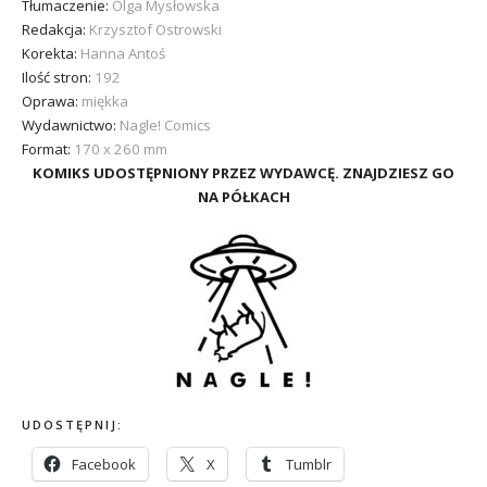
Tłumaczenie:
Olga Mysłowska
Redakcja:
Krzysztof Ostrowski
Korekta:
Hanna Antoś
Ilość stron:
192
Oprawa:
miękka
Wydawnictwo:
Nagle! Comics
Format:
170 x 260 mm
KOMIKS UDOSTĘPNIONY PRZEZ WYDAWCĘ. ZNAJDZIESZ GO
NA PÓŁKACH
UDOSTĘPNIJ:
Facebook
X
Tumblr