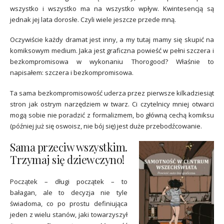
wszystko i wszystko ma na wszystko wpływ. Kwintesencją są
jednak jej lata dorosłe. Czyli wiele jeszcze przede mną.
Oczywiście każdy dramat jest inny, a my tutaj mamy się skupić na
komiksowym medium. Jaka jest graficzna powieść w pełni szczera i
bezkompromisowa w wykonaniu Thorogood? Właśnie to
napisałem: szczera i bezkompromisowa.
Ta sama bezkompromisowość uderza przez pierwsze kilkadziesiąt
stron jak ostrym narzędziem w twarz. Ci czytelnicy mniej otwarci
mogą sobie nie poradzić z formalizmem, bo główną cechą komiksu
(później już się oswoisz, nie bój się) jest duże przebodźcowanie.
Sama przeciw wszystkim.
Trzymaj się dziewczyno!
Początek – długi początek – to
bałagan, ale to decyzja nie tyle
świadoma, co po prostu definiująca
jeden z wielu stanów, jaki towarzyszył