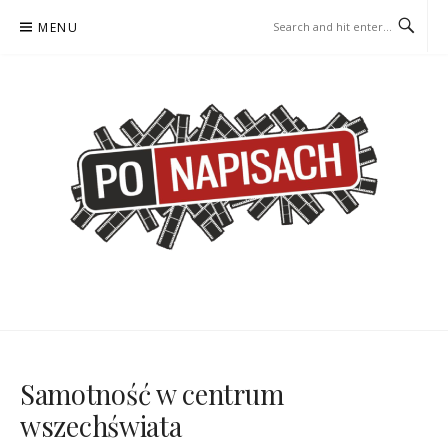
Skip
MENU
to
content
PO NAPISACH – KOMIKS –
KOMIKS – KSIĄŻKA – KINO
KSIĄŻKA – KINO
Samotność w centrum
wszechświata