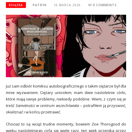
KSIĄŻKA
PATRYK
16 MARCA 2026
0 COMMENTS
Już sam odbiór komiksu autobiograficznego o takim ciężarze był dla
mnie wyzwaniem. Ciężary uniosłem; mam dwie nastoletnie córki,
które mają swoje problemy, niekiedy podobne. Wiem, z czym się je
treść
Samotności w centrum wszechświata
– potrafiłem ją przyswoić,
okiełznać i w końcu przetrawić.
Chociaż to są wciąż trudne momenty, bowiem Zoe Thorogood do
wieku nastoletniego cofa się wiele razy, ten wiek przenika przez