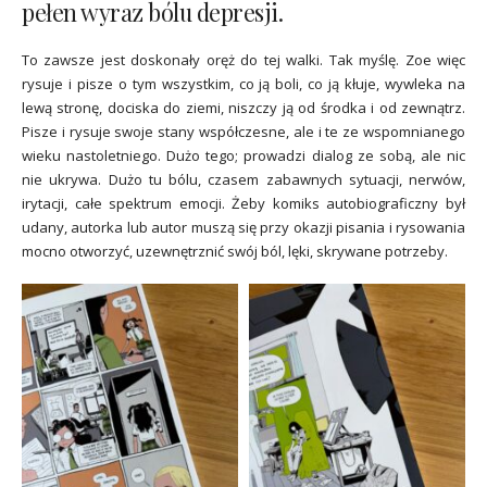
pełen wyraz bólu depresji.
To zawsze jest doskonały oręż do tej walki. Tak myślę. Zoe więc
rysuje i pisze o tym wszystkim, co ją boli, co ją kłuje, wywleka na
lewą stronę, dociska do ziemi, niszczy ją od środka i od zewnątrz.
Pisze i rysuje swoje stany współczesne, ale i te ze wspomnianego
wieku nastoletniego. Dużo tego; prowadzi dialog ze sobą, ale nic
nie ukrywa. Dużo tu bólu, czasem zabawnych sytuacji, nerwów,
irytacji, całe spektrum emocji. Żeby komiks autobiograficzny był
udany, autorka lub autor muszą się przy okazji pisania i rysowania
mocno otworzyć, uzewnętrznić swój ból, lęki, skrywane potrzeby.