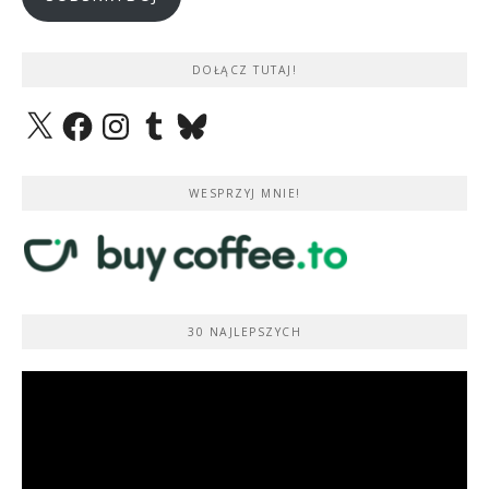
DOŁĄCZ TUTAJ!
X
Facebook
Instagram
Tumblr
Bluesky
WESPRZYJ MNIE!
30 NAJLEPSZYCH
Odtwarzacz
video