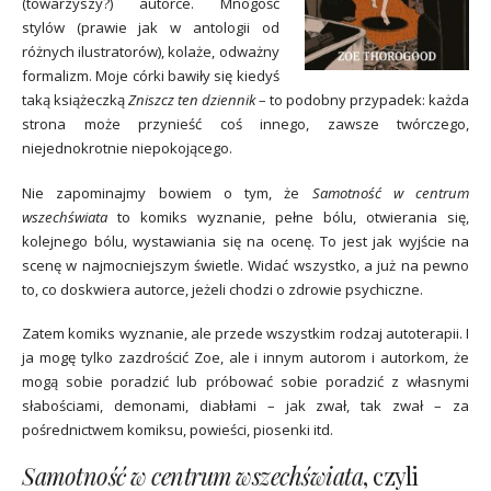
(towarzyszy?) autorce. Mnogość
stylów (prawie jak w antologii od
różnych ilustratorów), kolaże, odważny
formalizm. Moje córki bawiły się kiedyś
taką książeczką
Zniszcz ten dziennik
– to podobny przypadek: każda
strona może przynieść coś innego, zawsze twórczego,
niejednokrotnie niepokojącego.
Nie zapominajmy bowiem o tym, że
Samotność w centrum
wszechświata
to komiks wyznanie, pełne bólu, otwierania się,
kolejnego bólu, wystawiania się na ocenę. To jest jak wyjście na
scenę w najmocniejszym świetle. Widać wszystko, a już na pewno
to, co doskwiera autorce, jeżeli chodzi o zdrowie psychiczne.
Zatem komiks wyznanie, ale przede wszystkim rodzaj autoterapii. I
ja mogę tylko zazdrościć Zoe, ale i innym autorom i autorkom, że
mogą sobie poradzić lub próbować sobie poradzić z własnymi
słabościami, demonami, diabłami – jak zwał, tak zwał – za
pośrednictwem komiksu, powieści, piosenki itd.
Samotność w centrum wszechświata
, czyli