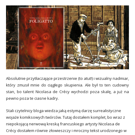
Absolutnie przytłaczające przestrzenie (to atut!) i wizualny nadmiar,
który zmusił mnie do ciągłego skupienia. Ale był to ten cudowny
stan, bo talent Nicolasa de Crécy wychodzi poza skalę, a już na
pewno poza te ciasne kadry.
Stali czytelnicy bloga wiedza jaką estymą darzę surrealistyczne
wojaże komiksowych twórców. Tutaj dostałem komplet, bo wraz z
niepokojącą nerwową kreską francuskiego artysty Nicolasa de
Crécy dostałem równie złowieszczy i mroczny tekst urodzonego w