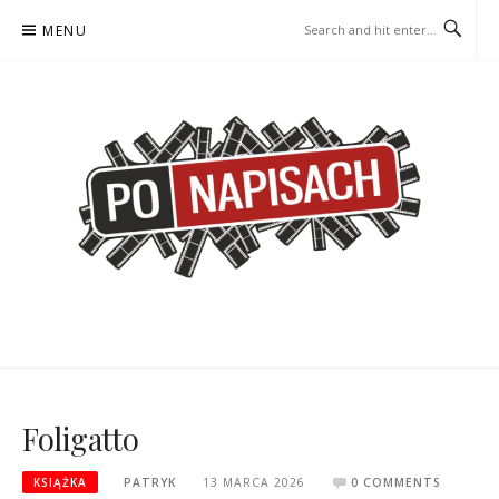
Skip
MENU
to
content
PO NAPISACH – KOMIKS –
KOMIKS – KSIĄŻKA – KINO
KSIĄŻKA – KINO
Foligatto
KSIĄŻKA
PATRYK
13 MARCA 2026
0 COMMENTS