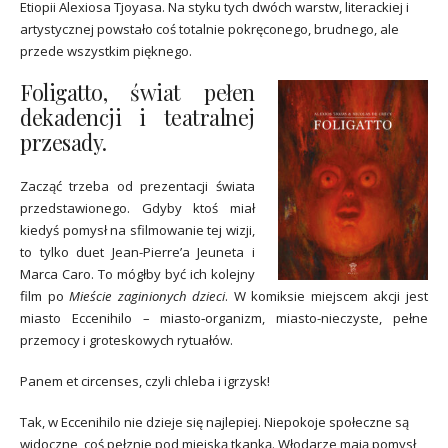
Etiopii Alexiosa Tjoyasa. Na styku tych dwóch warstw, literackiej i
artystycznej powstało coś totalnie pokręconego, brudnego, ale
przede wszystkim pięknego.
Foligatto, świat pełen
dekadencji i teatralnej
przesady.
Zacząć trzeba od prezentacji świata
przedstawionego. Gdyby ktoś miał
kiedyś pomysł na sfilmowanie tej wizji,
to tylko duet Jean-Pierre’a Jeuneta i
Marca Caro. To mógłby być ich kolejny
film po
Mieście zaginionych dzieci
. W komiksie miejscem akcji jest
miasto Eccenihilo – miasto‑organizm, miasto-nieczyste, pełne
przemocy i groteskowych rytuałów.
Panem et circenses, czyli chleba i igrzysk!
Tak, w Eccenihilo nie dzieje się najlepiej. Niepokoje społeczne są
widoczne, coś pełznie pod miejską tkanką. Włodarze mają pomysł,