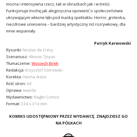
mocna i intensywna rzecz, tak w obrazkach jak i w treści.
Funkcjonuje trochę jak alegoryczna opowieść o społeczeństwie
ukrywającym własne lęki pod maską spektaklu. Horror, groteska,
niezdrowe uniesienia – bardziej artystyczny niż rozrywkowy, dla
mnie wspaniały.
Patryk Karwowski
Rysunki:
Nicolas de Crécy
Scenariusz:
Alexios Tjoyas
Tłumaczenie:
Wojciech Birek
Redakcja:
Krzysztof Ostrowski
Korekta:
Hanna Antos
Ilość stron:
64
Oprawa:
twarda
Wydawnictwo:
Nagle! Comics
Format:
234 x 314 mm
KOMIKS UDOSTĘPNIONY PRZEZ WYDAWCĘ. ZNAJDZIESZ GO
NA PÓŁKACH