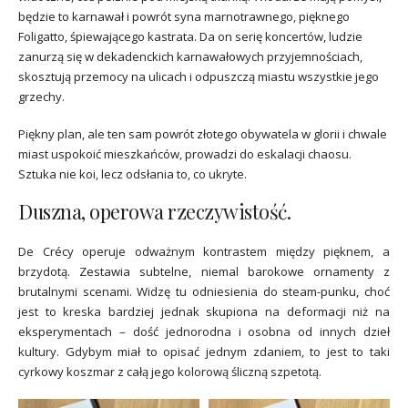
będzie to karnawał i powrót syna marnotrawnego, pięknego
Foligatto, śpiewającego kastrata. Da on serię koncertów, ludzie
zanurzą się w dekadenckich karnawałowych przyjemnościach,
skosztują przemocy na ulicach i odpuszczą miastu wszystkie jego
grzechy.
Piękny plan, ale ten sam powrót złotego obywatela w glorii i chwale
miast uspokoić mieszkańców, prowadzi do eskalacji chaosu.
Sztuka nie koi, lecz odsłania to, co ukryte.
Duszna, operowa rzeczywistość.
De Crécy operuje odważnym kontrastem między pięknem, a
brzydotą. Zestawia subtelne, niemal barokowe ornamenty z
brutalnymi scenami. Widzę tu odniesienia do steam-punku, choć
jest to kreska bardziej jednak skupiona na deformacji niż na
eksperymentach – dość jednorodna i osobna od innych dzieł
kultury. Gdybym miał to opisać jednym zdaniem, to jest to taki
cyrkowy koszmar z całą jego kolorową śliczną szpetotą.