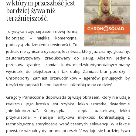
w którym przeszłość jest
bardziej żywa niż
teraźniejszość.
Turystyka staje się zatem nową formą
kolonizacji – miękką, komercyjną,
podszytą złudzeniem niewinności. To
jednak nie cyniczna dystopia, lecz świat, który już znamy: globalny,
zautomatyzowany, zredukowany do usług. Albertini jedynie
przesuwa granicę – zamiast lotów międzykontynentalnych mamy
wycieczki do plejstocenu, i tak dalej. Zamiast biur podróży –
Chronoporty. Zamiast przewodników – agentów pilnujących, by
turyści nie popsuli historii bardziej, niż robią to na co dzień.
Grégory Panaccione dopowiada tę wizję obrazem, który nie udaje
realizmu. Jego kreska jest szybka, lekko szorstka, świadomie
„niedokończona”. Kolorystyka – ciepła, pastelowa, lekko
przykurzona – nadaje antykowi miękkość kontrastującą z
technologiczną sterylnością współczesnych sekwencji. W efekcie
powstaje wizualny dysonans: przeszłość wydaje się bardziej żywa