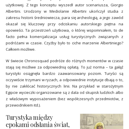
użytkowej. Z tego konceptu wyszedł autor scenariusza, Giorgio
Albertini. Urodzony w Mediolanie Albertini ukończył studia z
zakresu historii średniowiecza, para się archeologią, a jego zawód
okazał się kluczowy przy odciskaniu autorskiego piętna na
opowieści. Ta przestrzeń użytkowa, o której wspomniałem, to de
facto pełna komercjalizacja usług turystycznych związanych z
podróżami w czasie. Czyżby było to ciche marzenie Albertiniego?
Całkiem możliwe.
W świecie Chronosquad podróże do różnych momentów w czasie
stają się możliwe za odpowiednią opłatą. To już norma – ta gałąź
turystyki osiągnęła bardzo zaawansowany poziom. Turyści są
oczywiście trzymani w ryzach, a odpowiednie instytucje dbają o to,
by nie zakłócać historycznych linii. Na przykład w starożytnym
Egipcie wycieczki organizowane są z dala od skupisk ludzkich albo
z właściwym wyposażeniem (bez współczesnych przedmiotów, z
przewodnikiem itd.).
Turystyka między
epokami odsłania świat,