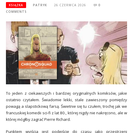
KSIĄŻKA
PATRYK
26 CZERWCA 2026
0
COMMENTS
To jeden z ciekawszych i bardziej oryginalnych komiksów, jakie
ostatnio czytałem. Świadomie lekki, stale zawieszony pomiędzy
powagą a slapstickową farsą. Świetnie się tu czułem, trochę jak we
francuskiej komedii sci‑fi z lat 80., której nigdy nie nakręcono, ale w
której mógłby zagrać Pierre Richard.
Punktem wyjścia jest podejście do czasu jako przestrzeni