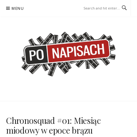
Skip
MENU
to
content
PO NAPISACH – KOMIKS –
KOMIKS – KSIĄŻKA – KINO
KSIĄŻKA – KINO
Chronosquad #01: Miesiąc
miodowy w epoce brązu