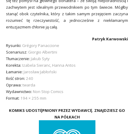
się też pomysł na głównego bohatera – ze swoją nieporadnością i
zachwytem jest idealnym przewodnikiem po tym świecie. Mógłby
stanąć obok czytelnika, który z takim samym przejęciem zaczyna
rozumieć tę rzeczywistość, a jednocześnie z niekłamanym
entuzjazmem chłonie ją całą.
Patryk Karwowski
Rysunki:
Grégory Panaccione
Scenariusz:
Giorgio Albertini
Tłumaczenie:
Jakub Syty
Korekta:
Izabela Sieranc, Hanna Antos
Łamanie:
Jarosław Jabłoński
Ilość stron:
240
Oprawa:
twarda
Wydawnictwo:
Non Stop Comics
Format:
194 × 255 mm
KOMIKS UDOSTĘPNIONY PRZEZ WYDAWCĘ. ZNAJDZIESZ GO
NA PÓŁKACH