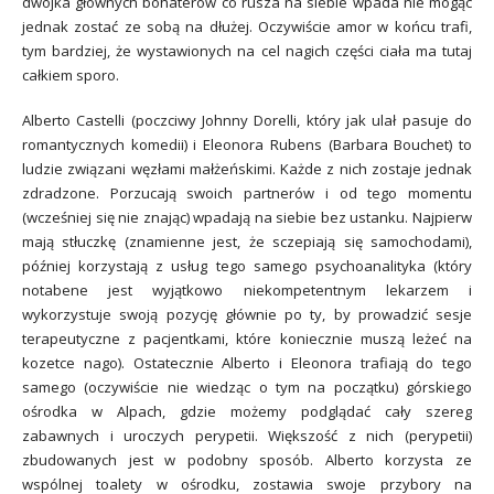
dwójka głównych bohaterów co rusza na siebie wpada nie mogąc
jednak zostać ze sobą na dłużej. Oczywiście amor w końcu trafi,
tym bardziej, że wystawionych na cel nagich części ciała ma tutaj
całkiem sporo.
Alberto Castelli (poczciwy Johnny Dorelli, który jak ulał pasuje do
romantycznych komedii) i Eleonora Rubens (Barbara Bouchet) to
ludzie związani węzłami małżeńskimi. Każde z nich zostaje jednak
zdradzone. Porzucają swoich partnerów i od tego momentu
(wcześniej się nie znając) wpadają na siebie bez ustanku. Najpierw
mają stłuczkę (znamienne jest, że sczepiają się samochodami),
później korzystają z usług tego samego psychoanalityka (który
notabene jest wyjątkowo niekompetentnym lekarzem i
wykorzystuje swoją pozycję głównie po ty, by prowadzić sesje
terapeutyczne z pacjentkami, które koniecznie muszą leżeć na
kozetce nago). Ostatecznie Alberto i Eleonora trafiają do tego
samego (oczywiście nie wiedząc o tym na początku) górskiego
ośrodka w Alpach, gdzie możemy podglądać cały szereg
zabawnych i uroczych perypetii. Większość z nich (perypetii)
zbudowanych jest w podobny sposób. Alberto korzysta ze
wspólnej toalety w ośrodku, zostawia swoje przybory na