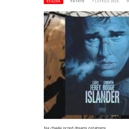
PATRYK
7 LUTEGO 2026
KSIĄŻKA
Na chwilę przed dniami ostatnimi.