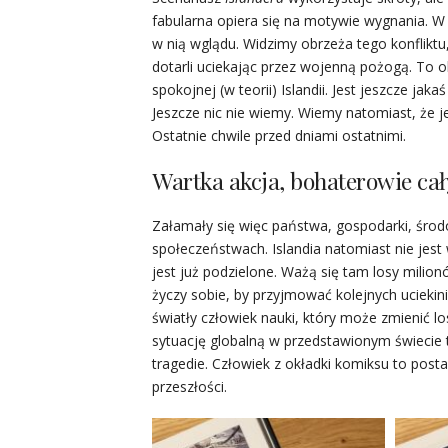
fabularna opiera się na motywie wygnania. W
w nią wglądu. Widzimy obrzeża tego konfliktu, 
dotarli uciekając przez wojenną pożogą. To 
spokojnej (w teorii) Islandii. Jest jeszcze jak
Jeszcze nic nie wiemy. Wiemy natomiast, że jes
Ostatnie chwile przed dniami ostatnimi.
Wartka akcja, bohaterowie cał
Załamały się więc państwa, gospodarki, środo
społeczeństwach. Islandia natomiast nie jes
jest już podzielone. Ważą się tam losy milion
życzy sobie, by przyjmować kolejnych uciekin
światły człowiek nauki, który może zmienić l
sytuację globalną w przedstawionym świecie t
tragedie. Człowiek z okładki komiksu to postać
przeszłości.