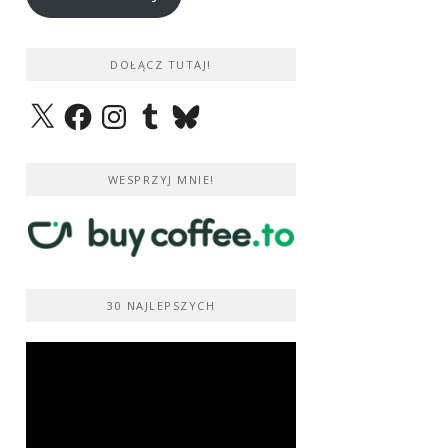
DOŁĄCZ TUTAJ!
X
Facebook
Instagram
Tumblr
Bluesky
WESPRZYJ MNIE!
30 NAJLEPSZYCH
Odtwarzacz
video