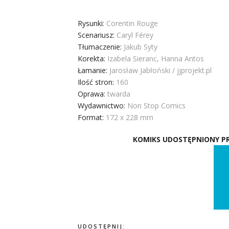
Rysunki:
Corentin Rouge
Scenariusz:
Caryl Férey
Tłumaczenie:
Jakub Syty
Korekta:
Izabela Sieranc, Hanna Antos
Łamanie:
Jarosław Jabłoński / jjprojekt.pl
Ilość stron:
160
Oprawa:
twarda
Wydawnictwo:
Non Stop Comics
Format:
172 x 228 mm
KOMIKS UDOSTĘPNIONY PR
UDOSTĘPNIJ: