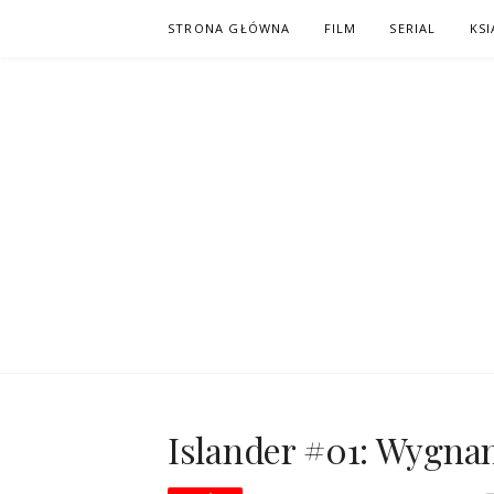
Skip
STRONA GŁÓWNA
FILM
SERIAL
KSI
to
content
PO NAPISAC
KOMIKS – KSIĄŻKA – KINO
Islander #01: Wygna