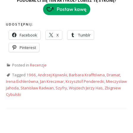
PODOBAŁ CI SIĘ TEN ARTYKUŁ? LUBISZ TĘ STRONĘ?
UDOSTĘPNIJ:
Facebook
X
Tumblr
Pinterest
Posted in
Recenzje
Tagged
1966
,
Andrzej Kijowski
,
Barbara Krafftówna
,
Dramat
,
Irena Eichlerówna
,
Jan Kreczmar
,
Krzysztof Penderecki
,
Mieczysław
Jahoda
,
Stanisław Radwan
,
Szyfry
,
Wojciech Jerzy Has
,
Zbigniew
Cybulski