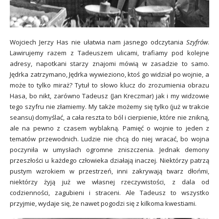
Wojciech Jerzy Has nie ułatwia nam jasnego odczytania
Szyfrów
.
Lawirujemy razem z Tadeuszem ulicami, trafiamy pod kolejne
adresy, napotkani starzy znajomi mówią w zasadzie to samo.
Jędrka zatrzymano, Jędrka wywieziono, ktoś go widział po wojnie, a
może to tylko miraż? Tytuł to słowo klucz do zrozumienia obrazu
Hasa, bo nikt, zarówno Tadeusz (Jan Kreczmar) jak i my widzowie
tego szyfru nie złamiemy. My także możemy się tylko (już w trakcie
seansu) domyślać, a cała reszta to ból i cierpienie, które nie znikną,
ale na pewno z czasem wyblakną. Pamięć o wojnie to jeden z
tematów przewodnich. Ludzie nie chcą do niej wracać, bo wojna
poczyniła w umysłach ogromne zniszczenia. Jednak demony
przeszłości u każdego człowieka działają inaczej. Niektórzy patrzą
pustym wzrokiem w przestrzeń, inni zakrywają twarz dłońmi,
niektórzy żyją już we własnej rzeczywistości, z dala od
codzienności, zagubieni i straceni. Ale Tadeusz to wszystko
przyjmie, wydaje się, że nawet pogodzi się z kilkoma kwestiami.