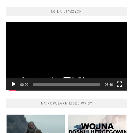
30 NAJLEPSZYCH
Odtwarzacz
video
00:00
07:46
NAJPOPULARNIEJSZE WPISY