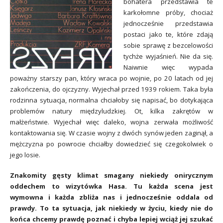
bohatera przedstawia te
karkołomne próby, chociaż
jednocześnie przedstawia
postaci jako te, które zdają
sobie sprawę z bezcelowości
tychże wyjaśnień. Nie da się.
Naiwnie więc wypada
poważny starszy pan, który wraca po wojnie, po 20 latach od jej
zakończenia, do ojczyzny. Wyjechał przed 1939 rokiem. Taka była
rodzinna sytuacja, normalna chciałoby się napisać, bo dotykająca
problemów natury międzyludzkiej. Ot, kilka zakrętów w
małżeństwie. Wyjechał więc daleko, wojna zerwała możliwość
kontaktowania się. W czasie wojny z dwóch synów jeden zaginął, a
mężczyzna po powrocie chciałby dowiedzieć się czegokolwiek o
jego losie.
Znakomity gęsty klimat smagany niekiedy onirycznym
oddechem to wizytówka Hasa. Tu każda scena jest
wymowna i każda zbliża nas i jednocześnie oddala od
prawdy. To ta sytuacja, jak niekiedy w życiu, kiedy nie do
końca chcemy prawdę poznać i chyba lepiej wciąż jej szukać