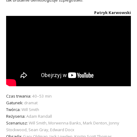
tak brutalnie demitologizuje szpiegostwo.
Patryk Karwowski
Czas trwania:
40–53 min
Gatunek:
dramat
Twórca:
Will Smith
Reżyseria:
Adam Randall
Scenariusz:
Will Smith, Morwenna Banks, Mark Denton, Jonny
Stockwood, Sean Gray, Edward Docx
Obsada:
Gary Oldman, Jack Lowden, Kristin Scott Thomas,