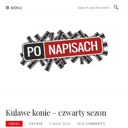
Skip
MENU
to
content
PO NAPISACH – KOMIKS –
KOMIKS – KSIĄŻKA – KINO
KSIĄŻKA – KINO
Kulawe konie – czwarty sezon
SERIAL
PATRYK
9 MAJA 2026
0 COMMENTS