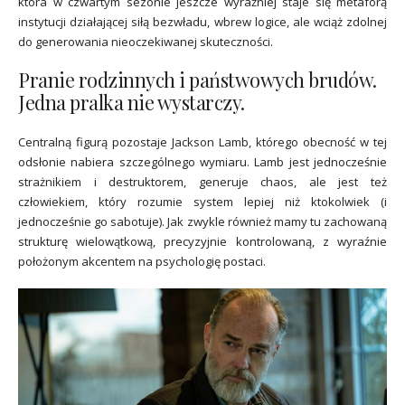
która w czwartym sezonie jeszcze wyraźniej staje się metaforą
instytucji działającej siłą bezwładu, wbrew logice, ale wciąż zdolnej
do generowania nieoczekiwanej skuteczności.
Pranie rodzinnych i państwowych brudów.
Jedna pralka nie wystarczy.
Centralną figurą pozostaje Jackson Lamb, którego obecność w tej
odsłonie nabiera szczególnego wymiaru. Lamb jest jednocześnie
strażnikiem i destruktorem, generuje chaos, ale jest też
człowiekiem, który rozumie system lepiej niż ktokolwiek (i
jednocześnie go sabotuje). Jak zwykle również mamy tu zachowaną
strukturę wielowątkową, precyzyjnie kontrolowaną, z wyraźnie
położonym akcentem na psychologię postaci.