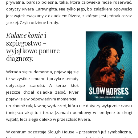
prywatna, bardzo bolesna, taka, która człowieka może rozerwać,
dotyczy Rivera Cartwrighta. Nie tylko jego, bo zalążkiem opowieści
jest wątek związany z dziadkiem Rivera, z którym jest jednak coraz
gorzej. Czyli rodzinne brudy.
Kulawe konie
i
szpiegostwo –
wyjątkowo ponure
diagnozy.
Wkrada się tu demencja, pojawiają się
te wszystkie smutne i przykre tematy
dotyczące starości. A teraz ktoś
jeszcze chciał dziadka zabić. River
pojawił się w odpowiednim momencie i
uruchomił całą lawinę wydarzeń, która nie dotyczy wyłącznie czasu
i miejsca akcji tu i teraz (zamach bombowy w Londynie to drugi
wątek), lecz sięga daleko w przeszłość Rivera.
W centrum pozostaje Slough House – przestrzeń już symboliczna,