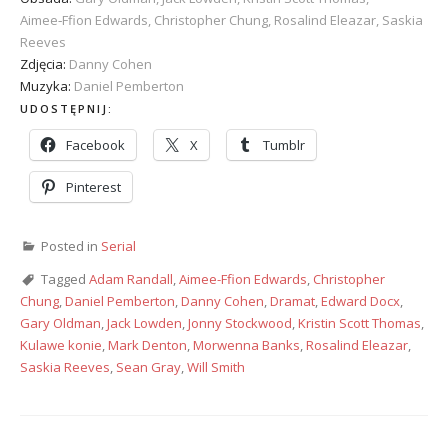
Aimee‑Ffion Edwards, Christopher Chung, Rosalind Eleazar, Saskia
Reeves
Zdjęcia:
Danny Cohen
Muzyka:
Daniel Pemberton
UDOSTĘPNIJ:
Facebook
X
Tumblr
Pinterest
Posted in
Serial
Tagged
Adam Randall
,
Aimee-Ffion Edwards
,
Christopher
Chung
,
Daniel Pemberton
,
Danny Cohen
,
Dramat
,
Edward Docx
,
Gary Oldman
,
Jack Lowden
,
Jonny Stockwood
,
Kristin Scott Thomas
,
Kulawe konie
,
Mark Denton
,
Morwenna Banks
,
Rosalind Eleazar
,
Saskia Reeves
,
Sean Gray
,
Will Smith