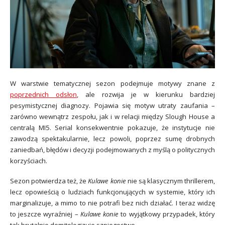
W warstwie tematycznej sezon podejmuje motywy znane z
poprzednich odsłon
, ale rozwija je w kierunku bardziej
pesymistycznej diagnozy. Pojawia się motyw utraty zaufania –
zarówno wewnątrz zespołu, jak i w relacji między Slough House a
centralą MI5. Serial konsekwentnie pokazuje, że instytucje nie
zawodzą spektakularnie, lecz powoli, poprzez sumę drobnych
zaniedbań, błędów i decyzji podejmowanych z myślą o politycznych
korzyściach.
Sezon potwierdza też, że
Kulawe konie
nie są klasycznym thrillerem,
lecz opowieścią o ludziach funkcjonujących w systemie, który ich
marginalizuje, a mimo to nie potrafi bez nich działać. I teraz widzę
to jeszcze wyraźniej –
Kulawe konie
to wyjątkowy przypadek, który