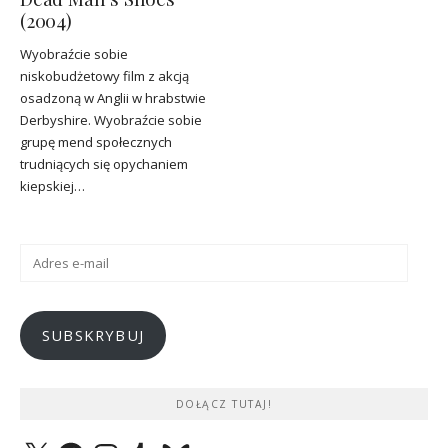
(2004)
Wyobraźcie sobie
niskobudżetowy film z akcją
osadzoną w Anglii w hrabstwie
Derbyshire. Wyobraźcie sobie
grupę mend społecznych
trudniących się opychaniem
kiepskiej…
Adres
e-
mail
SUBSKRYBUJ
DOŁĄCZ TUTAJ!
X
Facebook
Instagram
Tumblr
Bluesky