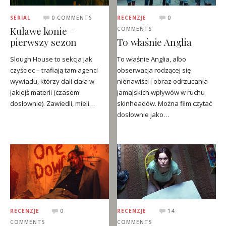
SERIAL
0 COMMENTS
RECENZJE
0
Kulawe konie –
COMMENTS
pierwszy sezon
To właśnie Anglia
Slough House to sekcja jak
To właśnie Anglia, albo
czyściec – trafiają tam agenci
obserwacja rodzącej się
wywiadu, którzy dali ciała w
nienawiści i obraz odrzucania
jakiejś materii (czasem
jamajskich wpływów w ruchu
dosłownie). Zawiedli, mieli…
skinheadów. Można film czytać
dosłownie jako…
RECENZJE
0
RECENZJE
14
COMMENTS
COMMENTS