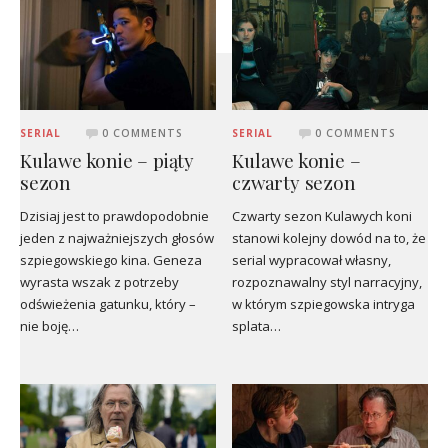
SERIAL
0 COMMENTS
SERIAL
0 COMMENTS
Kulawe konie – piąty
Kulawe konie –
sezon
czwarty sezon
Dzisiaj jest to prawdopodobnie
Czwarty sezon Kulawych koni
jeden z najważniejszych głosów
stanowi kolejny dowód na to, że
szpiegowskiego kina. Geneza
serial wypracował własny,
wyrasta wszak z potrzeby
rozpoznawalny styl narracyjny,
odświeżenia gatunku, który –
w którym szpiegowska intryga
nie boję…
splata…