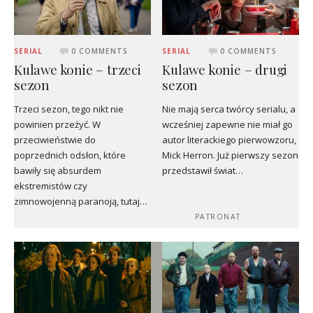
SERIAL
0 COMMENTS
SERIAL
0 COMMENTS
Kulawe konie – trzeci
Kulawe konie – drugi
sezon
sezon
Trzeci sezon, tego nikt nie
Nie mają serca twórcy serialu, a
powinien przeżyć. W
wcześniej zapewne nie miał go
przeciwieństwie do
autor literackiego pierwowzoru,
poprzednich odsłon, które
Mick Herron. Już pierwszy sezon
bawiły się absurdem
przedstawił świat…
ekstremistów czy
zimnowojenną paranoją, tutaj…
PATRONAT