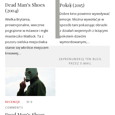
Dead Man’s Shoes
Pokój (2015)
(2004)
Dobre kino powinno wywoływać
Wielka Brytania,
emocje. Można wywołać je w
prowincjonalne, wiecznie
sposób tani pokazując obrazki
pogrążone w mżawce i mgle
z działań wojennych z leżącymi
miasteczko Matlock. Ta z
pokotem dziećmi
pozoru sielska miejscówka
wymordowanymi,…
stanie się wkrótce miejscem
krwawej…
ZAPRENUMERUJ TEN BLOG
PRZEZ E-MAIL
RECENZJE
0
COMMENTS
Dead Man’s Shoes