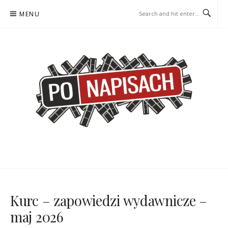
Skip
MENU
to
content
PO NAPISACH – KOMIKS –
KOMIKS – KSIĄŻKA – KINO
KSIĄŻKA – KINO
Kurc – zapowiedzi wydawnicze –
maj 2026