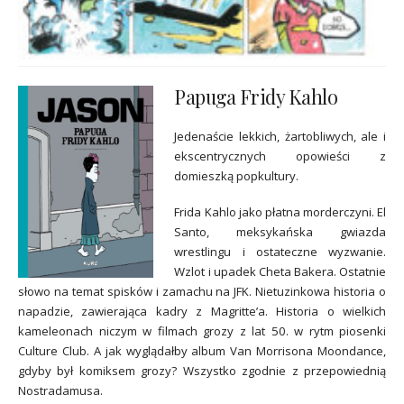
Papuga Fridy Kahlo
Jedenaście lekkich, żartobliwych, ale i
ekscentrycznych opowieści z
domieszką popkultury.
Frida Kahlo jako płatna morderczyni. El
Santo, meksykańska gwiazda
wrestlingu i ostateczne wyzwanie.
Wzlot i upadek Cheta Bakera. Ostatnie
słowo na temat spisków i zamachu na JFK. Nietuzinkowa historia o
napadzie, zawierająca kadry z Magritte’a. Historia o wielkich
kameleonach niczym w filmach grozy z lat 50. w rytm piosenki
Culture Club. A jak wyglądałby album Van Morrisona Moondance,
gdyby był komiksem grozy? Wszystko zgodnie z przepowiednią
Nostradamusa.