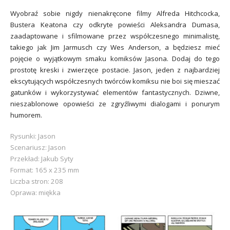
Wyobraź sobie nigdy nienakręcone filmy Alfreda Hitchcocka,
Bustera Keatona czy odkryte powieści Aleksandra Dumasa,
zaadaptowane i sfilmowane przez współczesnego minimalistę,
takiego jak Jim Jarmusch czy Wes Anderson, a będziesz mieć
pojęcie o wyjątkowym smaku komiksów Jasona. Dodaj do tego
prostotę kreski i zwierzęce postacie. Jason, jeden z najbardziej
ekscytujących współczesnych twórców komiksu nie boi się mieszać
gatunków i wykorzystywać elementów fantastycznych. Dziwne,
nieszablonowe opowieści ze zgryźliwymi dialogami i ponurym
humorem.
Rysunki: Jason
Scenariusz: Jason
Przekład: Jakub Syty
Format: 165 x 235 mm
Liczba stron: 208
Oprawa: miękka