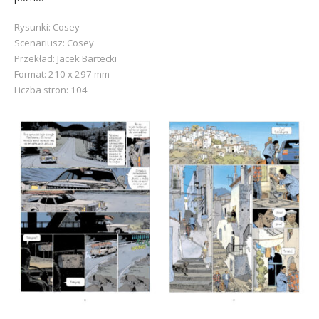
Rysunki: Cosey
Scenariusz: Cosey
Przekład: Jacek Bartecki
Format: 210 x 297 mm
Liczba stron: 104