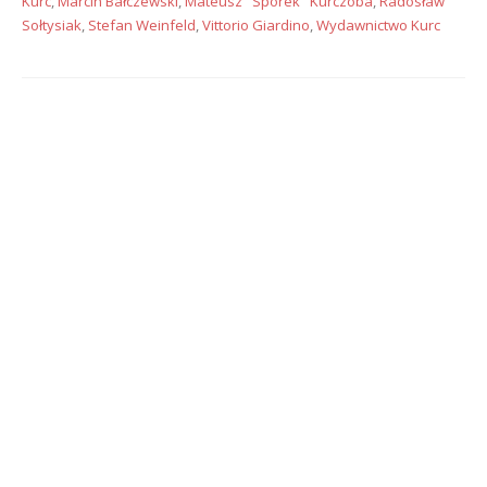
Kurc
,
Marcin Bałczewski
,
Mateusz "Sporek" Kurczoba
,
Radosław
Sołtysiak
,
Stefan Weinfeld
,
Vittorio Giardino
,
Wydawnictwo Kurc