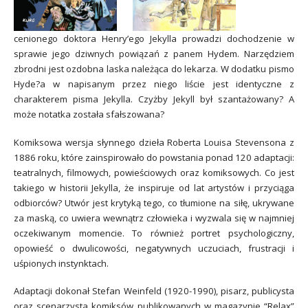
cenionego doktora Henry’ego Jekylla prowadzi dochodzenie w
sprawie jego dziwnych powiązań z panem Hydem. Narzędziem
zbrodni jest ozdobna laska należąca do lekarza. W dodatku pismo
Hyde?a w napisanym przez niego liście jest identyczne z
charakterem pisma Jekylla. Czyżby Jekyll był szantażowany? A
może notatka została sfałszowana?
Komiksowa wersja słynnego dzieła Roberta Louisa Stevensona z
1886 roku, które zainspirowało do powstania ponad 120 adaptacji:
teatralnych, filmowych, powieściowych oraz komiksowych. Co jest
takiego w historii Jekylla, że inspiruje od lat artystów i przyciąga
odbiorców? Utwór jest krytyką tego, co tłumione na siłę, ukrywane
za maską, co uwiera wewnątrz człowieka i wyzwala się w najmniej
oczekiwanym momencie. To również portret psychologiczny,
opowieść o dwulicowości, negatywnych uczuciach, frustracji i
uśpionych instynktach.
Adaptacji dokonał Stefan Weinfeld (1920-1990), pisarz, publicysta
oraz scenarzysta komiksów publikowanych w magazynie “Relax”