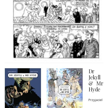
Dr
Jekyll
& Mr
Hyde
Przyjaciel