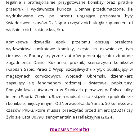
legalnie i profesjonalnie przygotowane komiksy oraz pirackie
przedruki i wydawnicze kurioza. Ułomnie przetłumaczone, źle
wydrukowane czy po prostu urągające poziomem były
świadectwem czasów. Dziś spora część z nich uległa zapomnieniu. I
właśnie o nich traktuje książka.
Komiksowe dziwadła epoki przełomu opisują przelotne
wydawnictwa, unikatowe komiksy, często im dziwniejsze, tym
ciekawsze. Radary krytyczne autorów penetrują słabo zbadane
zagadnienia. Daniel Koziarski, prozaik, scenarzysta komiksów
(Kapitan Szpic, Piraci z Wysp Szczęśliwych), krytyk publikujący w
magazynach komiksowych. Wojciech Obremski, dziennikarz
zajmujący się fenomenom rodzimej i światowej popkultury.
Pomysłodawca utworzenia w Słubicach pierwszej w Polsce ulicy
imienia Papcia Chmiela. Razem napisali kilka książek o popkulturze
i komiksie, między innymi: Od Nerwosolka do Yansa: 50 komiksów z
czasów PRL-u, które musisz przeczytać przed śmiercią(2021) czy
Żyło się. Lata 80./90. sentymentalnie i refleksyjnie (2024).
FRAGMENT KSIĄŻKI