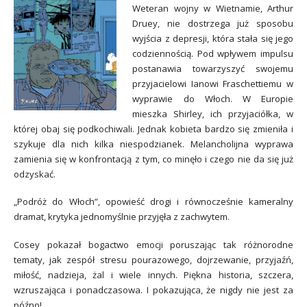
Weteran wojny w Wietnamie, Arthur
Druey, nie dostrzega już sposobu
wyjścia z depresji, która stała się jego
codziennością. Pod wpływem impulsu
postanawia towarzyszyć swojemu
przyjacielowi Ianowi Fraschettiemu w
wyprawie do Włoch. W Europie
mieszka Shirley, ich przyjaciółka, w
której obaj się podkochiwali. Jednak kobieta bardzo się zmieniła i
szykuje dla nich kilka niespodzianek. Melancholijna wyprawa
zamienia się w konfrontacją z tym, co minęło i czego nie da się już
odzyskać.
„Podróż do Włoch”, opowieść drogi i równocześnie kameralny
dramat, krytyka jednomyślnie przyjęła z zachwytem.
Cosey pokazał bogactwo emocji poruszając tak różnorodne
tematy, jak zespół stresu pourazowego, dojrzewanie, przyjaźń,
miłość, nadzieja, żal i wiele innych. Piękna historia, szczera,
wzruszająca i ponadczasowa. I pokazująca, że nigdy nie jest za
późno!