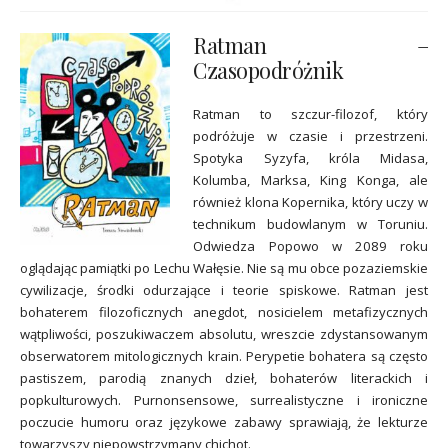
Ratman –
Czasopodróżnik
Ratman to szczur-filozof, który
podróżuje w czasie i przestrzeni.
Spotyka Syzyfa, króla Midasa,
Kolumba, Marksa, King Konga, ale
również klona Kopernika, który uczy w
technikum budowlanym w Toruniu.
Odwiedza Popowo w 2089 roku
oglądając pamiątki po Lechu Wałęsie. Nie są mu obce pozaziemskie
cywilizacje, środki odurzające i teorie spiskowe. Ratman jest
bohaterem filozoficznych anegdot, nosicielem metafizycznych
wątpliwości, poszukiwaczem absolutu, wreszcie zdystansowanym
obserwatorem mitologicznych krain. Perypetie bohatera są często
pastiszem, parodią znanych dzieł, bohaterów literackich i
popkulturowych. Purnonsensowe, surrealistyczne i ironiczne
poczucie humoru oraz językowe zabawy sprawiają, że lekturze
towarzyszy niepowstrzymany chichot.