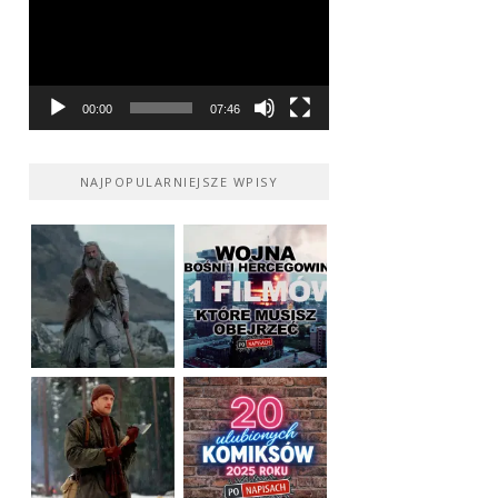
00:00
07:46
NAJPOPULARNIEJSZE WPISY