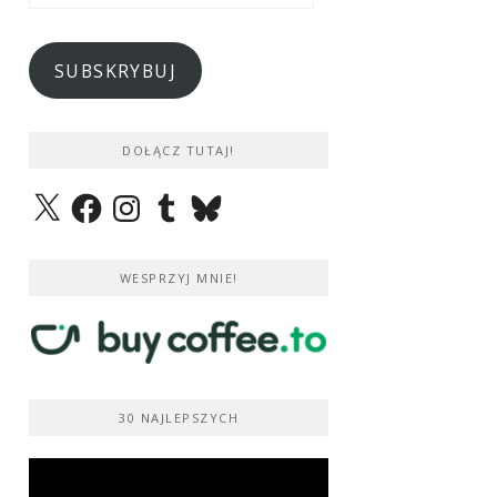
e-
mail
SUBSKRYBUJ
DOŁĄCZ TUTAJ!
X
Facebook
Instagram
Tumblr
Bluesky
WESPRZYJ MNIE!
30 NAJLEPSZYCH
Odtwarzacz
video