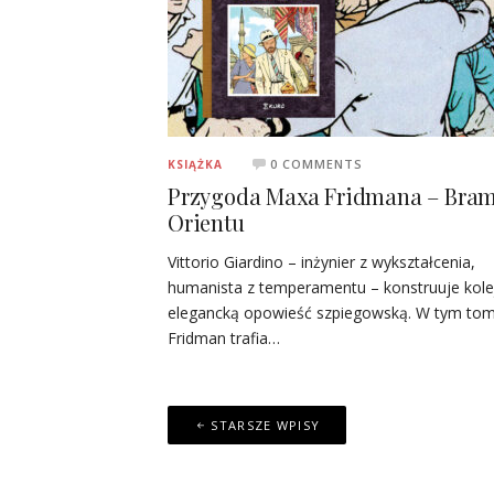
0 COMMENTS
KSIĄŻKA
Przygoda Maxa Fridmana – Bra
Orientu
Vittorio Giardino – inżynier z wykształcenia,
humanista z temperamentu – konstruuje kole
elegancką opowieść szpiegowską. W tym to
Fridman trafia…
Nawigacja
STARSZE WPISY
po