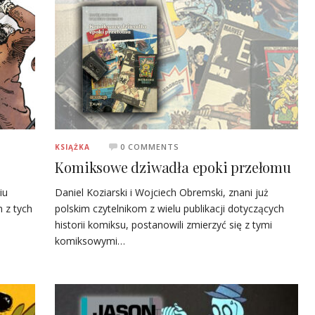
0 COMMENTS
KSIĄŻKA
Komiksowe dziwadła epoki przełomu
iu
Daniel Koziarski i Wojciech Obremski, znani już
 z tych
polskim czytelnikom z wielu publikacji dotyczących
historii komiksu, postanowili zmierzyć się z tymi
komiksowymi…