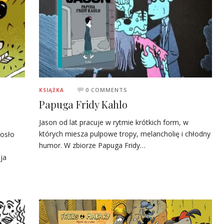
0 COMMENTS
KSIĄŻKA
Papuga Fridy Kahlo
Jason od lat pracuje w rytmie krótkich form, w
których miesza pulpowe tropy, melancholię i chłodny
iosło
humor. W zbiorze Papuga Fridy…
ója