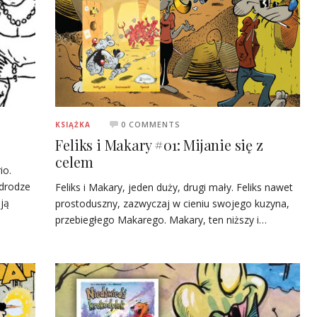
0 COMMENTS
KSIĄŻKA
Feliks i Makary #01: Mijanie się z
celem
io.
 drodze
Feliks i Makary, jeden duży, drugi mały. Feliks nawet
ją
prostoduszny, zazwyczaj w cieniu swojego kuzyna,
przebiegłego Makarego. Makary, ten niższy i…