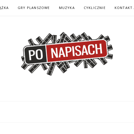
ĄŻKA
GRY PLANSZOWE
MUZYKA
CYKLICZNIE
KONTAKT 
H – KOMIKS – KSI