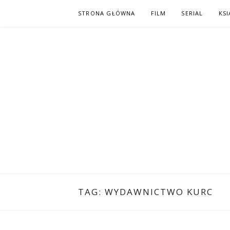
Skip
STRONA GŁÓWNA
FILM
SERIAL
KSI
to
content
PO NAPISAC
KOMIKS – KSIĄŻKA – KINO
TAG:
WYDAWNICTWO KURC