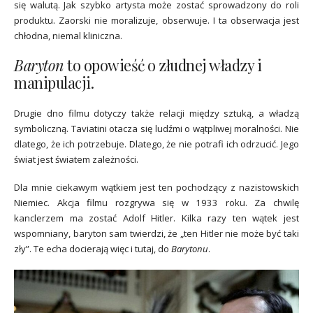
się walutą. Jak szybko artysta może zostać sprowadzony do roli
produktu. Zaorski nie moralizuje, obserwuje. I ta obserwacja jest
chłodna, niemal kliniczna.
Baryton
to opowieść o złudnej władzy i
manipulacji.
Drugie dno filmu dotyczy także relacji między sztuką, a władzą
symboliczną. Taviatini otacza się ludźmi o wątpliwej moralności. Nie
dlatego, że ich potrzebuje. Dlatego, że nie potrafi ich odrzucić. Jego
świat jest światem zależności.
Dla mnie ciekawym wątkiem jest ten pochodzący z nazistowskich
Niemiec. Akcja filmu rozgrywa się w 1933 roku. Za chwilę
kanclerzem ma zostać Adolf Hitler. Kilka razy ten wątek jest
wspomniany, baryton sam twierdzi, że „ten Hitler nie może być taki
zły”. Te echa docierają więc i tutaj, do
Barytonu
.