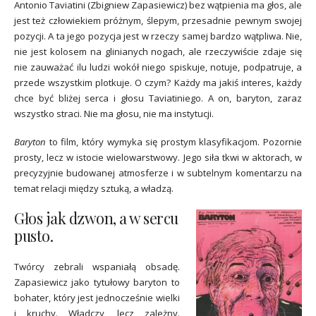
Antonio Taviatini (Zbigniew Zapasiewicz) bez wątpienia ma głos, ale
jest też człowiekiem próżnym, ślepym, przesadnie pewnym swojej
pozycji. A ta jego pozycja jest w rzeczy samej bardzo wątpliwa. Nie,
nie jest kolosem na glinianych nogach, ale rzeczywiście zdaje się
nie zauważać ilu ludzi wokół niego spiskuje, notuje, podpatruje, a
przede wszystkim plotkuje. O czym? Każdy ma jakiś interes, każdy
chce być bliżej serca i głosu Taviatiniego. A on, baryton, zaraz
wszystko straci. Nie ma głosu, nie ma instytucji.
Baryton
to film, który wymyka się prostym klasyfikacjom. Pozornie
prosty, lecz w istocie wielowarstwowy. Jego siła tkwi w aktorach, w
precyzyjnie budowanej atmosferze i w subtelnym komentarzu na
temat relacji między sztuką, a władzą.
Głos jak dzwon, a w sercu
pusto.
Twórcy zebrali wspaniałą obsadę.
Zapasiewicz jako tytułowy baryton to
bohater, który jest jednocześnie wielki
i kruchy. Władczy, lecz zależny.