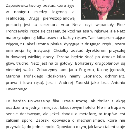
Zapasiewicz tworzy postać, która żyje
w napięciu między legendą a
realnością. Drugą pierwszoplanową
postacią jest tu sekretarz Artur Netz, czyli wspaniały Piotr
Fronczewski. Pisze się czasem, że ktoś ma asa w rękawie, ale Netz
ma przynajmniej kilka asów na każdy rękaw. Tam kompromitujące
zdjęcia, tu jakaś istotna plotka, dyryguje z drugiego rzędu, szara
eminencja tej instytucji. Chciałby zostać dyrektorem przyszłej
budowanej wielkiej opery. Trzeba będzie ściąć po drodze kilka
głów, trudno. Netz jest na to gotowy. Bohaterzy drugoplanowi są
niemniej ważni. Zobaczymy tam Jana Englerta, Kalinę Jędrusik,
Marcina Trońskiego (doskonały niemy Leonardo, ochroniarz,
prawa i lewa ręka). Jest i Andrzej Zaorski jako brat Antonio
Taviatiniego.
To bardzo uniwersalny film. Działa trochę jak thriller z akcją
osadzona w jednym miejscu, luksusowym hotelu. Nie ma trupa w
sensie dosłownym, ale jeżeli chodzi o metaforę, to trupów jest
całkiem sporo. Zaorski opowiada o mechanizmach, które nie
przynależą do jednej epoki. Opowiada o tym, jak łatwo talent staje