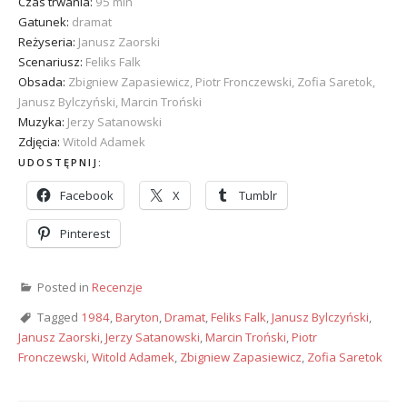
Czas trwania:
95 min
Gatunek:
dramat
Reżyseria:
Janusz Zaorski
Scenariusz:
Feliks Falk
Obsada:
Zbigniew Zapasiewicz, Piotr Fronczewski, Zofia Saretok,
Janusz Bylczyński, Marcin Troński
Muzyka:
Jerzy Satanowski
Zdjęcia:
Witold Adamek
UDOSTĘPNIJ:
Facebook
X
Tumblr
Pinterest
Posted in
Recenzje
Tagged
1984
,
Baryton
,
Dramat
,
Feliks Falk
,
Janusz Bylczyński
,
Janusz Zaorski
,
Jerzy Satanowski
,
Marcin Troński
,
Piotr
Fronczewski
,
Witold Adamek
,
Zbigniew Zapasiewicz
,
Zofia Saretok