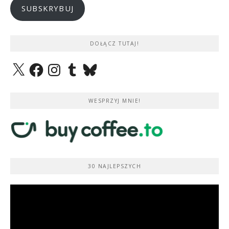
SUBSKRYBUJ
DOŁĄCZ TUTAJ!
X
Facebook
Instagram
Tumblr
Bluesky
WESPRZYJ MNIE!
30 NAJLEPSZYCH
Odtwarzacz
video