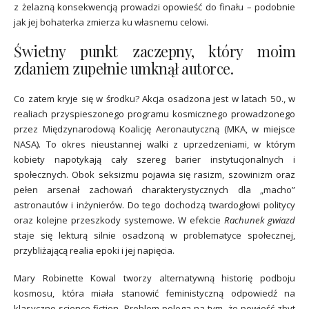
z żelazną konsekwencją prowadzi opowieść do finału – podobnie
jak jej bohaterka zmierza ku własnemu celowi.
Świetny punkt zaczepny, który moim
zdaniem zupełnie umknął autorce.
Co zatem kryje się w środku? Akcja osadzona jest w latach 50., w
realiach przyspieszonego programu kosmicznego prowadzonego
przez Międzynarodową Koalicję Aeronautyczną (MKA, w miejsce
NASA). To okres nieustannej walki z uprzedzeniami, w którym
kobiety napotykają cały szereg barier instytucjonalnych i
społecznych. Obok seksizmu pojawia się rasizm, szowinizm oraz
pełen arsenał zachowań charakterystycznych dla „macho”
astronautów i inżynierów. Do tego dochodzą twardogłowi politycy
oraz kolejne przeszkody systemowe. W efekcie
Rachunek gwiazd
staje się lekturą silnie osadzoną w problematyce społecznej,
przybliżającą realia epoki i jej napięcia.
Mary Robinette Kowal tworzy alternatywną historię podboju
kosmosu, która miała stanowić feministyczną odpowiedź na
klasyczne science fiction. Problem polega na tym, że powieść zbyt