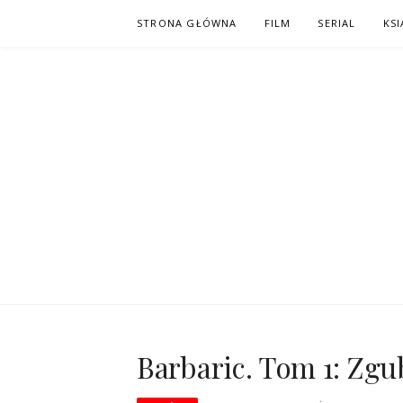
Skip
STRONA GŁÓWNA
FILM
SERIAL
KSI
to
content
PO NAPISAC
KOMIKS – KSIĄŻKA – KINO
Barbaric. Tom 1: Zg