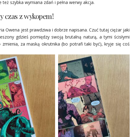
e też szybka wymiana zdań i pełna werwy akcja.
y czas z wykopem!
oria Owena jest prawdziwa i dobrze napisana. Czuć tutaj ciężar jaki
wieszony gdzieś pomiędzy swoją brutalną naturą, a tymi ścisłymi
zmienia, za maską okrutnika (bo potrafi taki być), kryje się coś