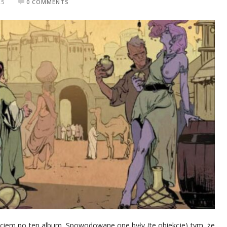
25
0 COMMENTS
nięciem po ten album. Spowodowane one były (te obiekcje) tym, że