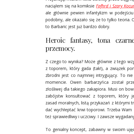
naciąłem się na komiksie
Fafhrd i Szary Kocu
ale głównie pewien infantylizm w podejściu
podobny, ale okazało się że to tylko teoria
to Barbaric jest już bardzo dobry.
Heroic fantasy, tona czar
przemocy.
Z czego to wynika? Może głównie z tego wz
z toporem, który gada (tak!), a związek p
zbrodni jest co najmniej intrygujący. To ni
momencie. Owen barbarzyńca został przek
złośliwej dla takiego zakapiora. Musi on bo
zabójstw konsultować z toporem, który j
zasad moralnych, listą przykazań z którymi t
dać wychłeptać krwi toporowi. Trzeba Wam z
też sprawiedliwy i uczciwy. I zawsze wygadany
To genialny koncept, zabawny w swoim ujęc