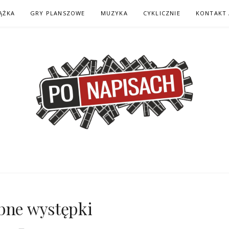
ĄŻKA
GRY PLANSZOWE
MUZYKA
CYKLICZNIE
KONTAKT 
H – KOMIKS – KSI
ubne występki