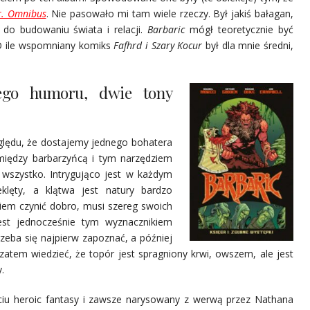
r. Omnibus
. Nie pasowało mi tam wiele rzeczy. Był jakiś bałagan,
 do budowaniu świata i relacji.
Barbaric
mógł teoretycznie być
. O ile wspomniany komiks
Fafhrd i Szary Kocur
był dla mnie średni,
nego humoru, dwie tony
ględu, że dostajemy jednego bohatera
omiędzy barbarzyńcą i tym narzędziem
e wszystko. Intrygująco jest w każdym
lęty, a klątwa jest natury bardzo
wiem czynić dobro, musi szereg swoich
est jednocześnie tym wyznacznikiem
rzeba się najpierw zapoznać, a później
atem wiedzieć, że topór jest spragniony krwi, owszem, ale jest
.
iu heroic fantasy i zawsze narysowany z werwą przez Nathana