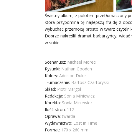
Świetny album, z polotem przetłumaczony p
która przypomina tę najlepszą frajdę z ob
wybuchać przemocą prosto w twarz czytelnika
Dobrze nakreślili dramat barbarzyńcy, widać
w sobie.
Scenariusz:
Michael Moreci
Rysunki:
Nathan Gooden
Kolory:
Addison Duke
Tłumaczenie:
Bartosz Czartoryski
Skład:
Piotr Margol
Redakcja:
Sonia Miniewicz
Korekta:
Sonia Miniewicz
Ilość stron:
112
Oprawa:
twarda
Wydawnictwo:
Lost in Time
Format:
170 x 260 mm