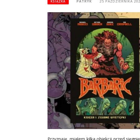
PATRYK
25 PAŹDZIERNIKA 20
KSIĄŻKA
Przyznaję, miałem kilka obiekcji przed sięg