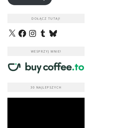
DOŁĄCZ TUTAJ!
X
Facebook
Instagram
Tumblr
Bluesky
WESPRZYJ MNIE!
30 NAJLEPSZYCH
Odtwarzacz
video