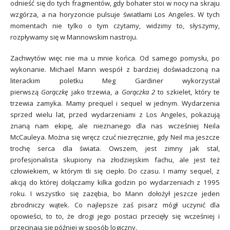
odnieść się do tych fragmentów, gdy bohater stoi w nocy na skraju
wzgórza, a na horyzoncie pulsuje światłami Los Angeles. W tych
momentach nie tylko o tym czytamy, widzimy to, słyszymy,
rozpływamy się w Mannowskim nastroju.
Zachwytów więc nie ma u mnie końca. Od samego pomysłu, po
wykonanie. Michael Mann wespół z bardziej doświadczoną na
literackim poletku Meg Gardiner wykorzystał
pierwszą
Gorączkę
jako trzewia, a
Gorączka 2
to szkielet, który te
trzewia zamyka. Mamy prequel i sequel w jednym. Wydarzenia
sprzed wielu lat, przed wydarzeniami z Los Angeles, pokazują
znaną nam ekipę, ale nieznanego dla nas wcześniej Neila
McCauleya. Można się wręcz czuć niezręcznie, gdy Neil ma jeszcze
trochę serca dla świata. Owszem, jest zimny jak stal,
profesjonalista skupiony na złodziejskim fachu, ale jest też
człowiekiem, w którym tli się ciepło. Do czasu. I mamy sequel, z
akcją do której dołączamy kilka godzin po wydarzeniach z 1995
roku. I wszystko się zazębia, bo Mann dołożył jeszcze jeden
zbrodniczy wątek. Co najlepsze zaś pisarz mógł uczynić dla
opowieści, to to, że drogi jego postaci przecięły się wcześniej i
przecinają się później w sposób logiczny.