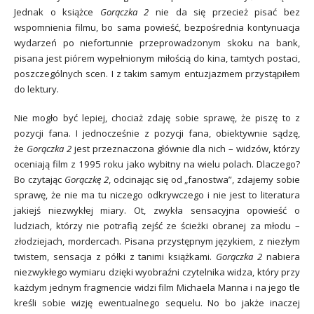
Jednak o książce
Gorączka 2
nie da się przecież pisać bez
wspomnienia filmu, bo sama powieść, bezpośrednia kontynuacja
wydarzeń po niefortunnie przeprowadzonym skoku na bank,
pisana jest piórem wypełnionym miłością do kina, tamtych postaci,
poszczególnych scen. I z takim samym entuzjazmem przystąpiłem
do lektury.
Nie mogło być lepiej, chociaż zdaję sobie sprawę, że piszę to z
pozycji fana. I jednocześnie z pozycji fana, obiektywnie sądzę,
że
Gorączka 2
jest przeznaczona głównie dla nich – widzów, którzy
oceniają film z 1995 roku jako wybitny na wielu polach. Dlaczego?
Bo czytając
Gorączkę 2
, odcinając się od „fanostwa”, zdajemy sobie
sprawę, że nie ma tu niczego odkrywczego i nie jest to literatura
jakiejś niezwykłej miary. Ot, zwykła sensacyjna opowieść o
ludziach, którzy nie potrafią zejść ze ścieżki obranej za młodu –
złodziejach, mordercach. Pisana przystępnym językiem, z niezłym
twistem, sensacja z półki z tanimi książkami.
Gorączka 2
nabiera
niezwykłego wymiaru dzięki wyobraźni czytelnika widza, który przy
każdym jednym fragmencie widzi film Michaela Manna i na jego tle
kreśli sobie wizję ewentualnego sequelu. No bo jakże inaczej