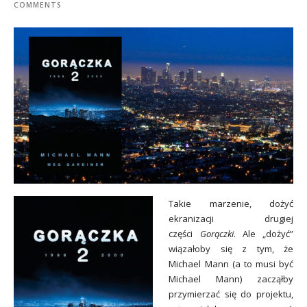
COMMENTS
Takie marzenie, dożyć
ekranizacji drugiej
części
Gorączki
. Ale „dożyć”
wiązałoby się z tym, że
Michael Mann (a to musi być
Michael Mann) zacząłby
przymierzać się do projektu,