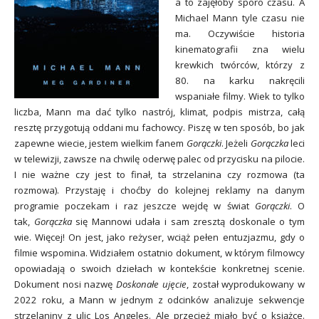
a to zajęłoby sporo czasu. A
Michael Mann tyle czasu nie
ma. Oczywiście historia
kinematografii zna wielu
krewkich twórców, którzy z
80. na karku nakręcili
wspaniałe filmy. Wiek to tylko
liczba, Mann ma dać tylko nastrój, klimat, podpis mistrza, całą
resztę przygotują oddani mu fachowcy. Piszę w ten sposób, bo jak
zapewne wiecie, jestem wielkim fanem
Gorączki
. Jeżeli
Gorączka
leci
w telewizji, zawsze na chwilę oderwę palec od przycisku na pilocie.
I nie ważne czy jest to finał, ta strzelanina czy rozmowa (ta
rozmowa). Przystaję i choćby do kolejnej reklamy na danym
programie poczekam i raz jeszcze wejdę w świat
Gorączki
. O
tak,
Gorączka
się Mannowi udała i sam zresztą doskonale o tym
wie. Więcej! On jest, jako reżyser, wciąż pełen entuzjazmu, gdy o
filmie wspomina. Widziałem ostatnio dokument, w którym filmowcy
opowiadają o swoich dziełach w kontekście konkretnej scenie.
Dokument nosi nazwę
Doskonałe ujęcie
, został wyprodukowany w
2022 roku, a Mann w jednym z odcinków analizuje sekwencje
strzelaniny z ulic Los Angeles. Ale przecież miało być o książce.