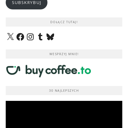
SUBSKRYBUJ
DOŁĄCZ TUTAJ!
X
Facebook
Instagram
Tumblr
Bluesky
WESPRZYJ MNIE!
30 NAJLEPSZYCH
Odtwarzacz
video