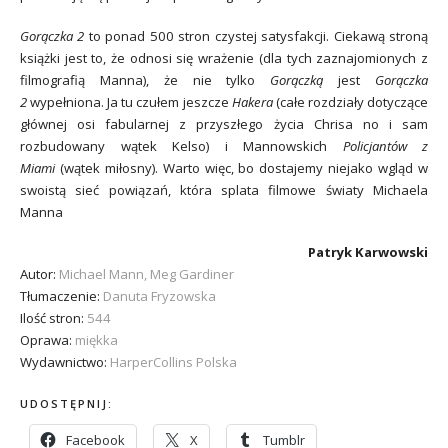
Gorączka 2
to ponad 500 stron czystej satysfakcji. Ciekawą stroną
książki jest to, że odnosi się wrażenie (dla tych zaznajomionych z
filmografią Manna), że nie tylko
Gorączką
jest
Gorączka
2
wypełniona. Ja tu czułem jeszcze
Hakera
(całe rozdziały dotyczące
głównej osi fabularnej z przyszłego życia Chrisa no i sam
rozbudowany wątek Kelso) i Mannowskich
Policjantów z
Miami
(wątek miłosny). Warto więc, bo dostajemy niejako wgląd w
swoistą sieć powiązań, która splata filmowe światy Michaela
Manna
Patryk Karwowski
Autor:
Michael Mann, Meg Gardiner
Tłumaczenie:
Danuta Fryzowska
Ilość stron:
544
Oprawa:
miękka
Wydawnictwo:
HarperCollins Polska
UDOSTĘPNIJ:
Facebook
X
Tumblr