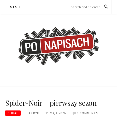
Skip
MENU
to
content
PO NAPISACH – KOMIKS –
KOMIKS – KSIĄŻKA – KINO
KSIĄŻKA – KINO
Spider-Noir – pierwszy sezon
SERIAL
PATRYK
31 MAJA 2026
0 COMMENTS