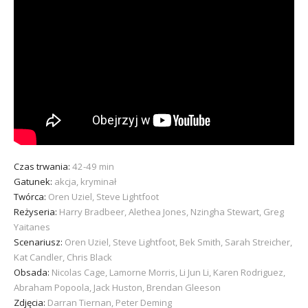
Czas trwania:
42-49 min
Gatunek:
akcja, kryminał
Twórca:
Oren Uziel, Steve Lightfoot
Reżyseria:
Harry Bradbeer, Alethea Jones, Nzingha Stewart, Greg
Yaitanes
Scenariusz:
Oren Uziel, Steve Lightfoot, Bek Smith, Sarah Streicher,
Kat Candler, Chris Black
Obsada:
Nicolas Cage, Lamorne Morris, Li Jun Li, Karen Rodriguez,
Abraham Popoola, Jack Huston, Brendan Gleeson
Zdjęcia:
Darran Tiernan, Peter Deming