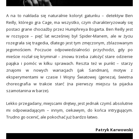
A na to nakłada się naturalnie koloryt gatunku – detektyw Ben
Reilly, którego gra Cage, ma wszystko, czym charakteryzowały się
postaci grane chociażby przez Humphreya Bogarta. Ben Reilly jest
w rozsypce – pięć lat wcześniej był Spider‑Manem, ale w życiu
rozegrała się tragedia, dlatego jest tym zmęczonym, zblazowanym
jegomościem. Poczucie odpowiedzialności przychodzi, gdy po
mieście rozlał się kryminał – znowu trzeba założyć stare odzienie
pająka i pomóc w kilku sprawach. Reszta też w punkt – starzy
znajomi w nowych wariacjach (jak Sandman), motyw z
eksperymentami w czasie I Wojny Światowej (geneza), świetna
choreografia w trakcie starć (na pierwszy miejscu ta pijacka
szamotanina w barze).
Lekko przegadany, miejscami drętwy, jest jednak czymś absolutnie
mi odpowiadającym – innym, ciekawym, do końca intrygującym.
Trudno go ocenić, ale pokochać już bardzo łatwo.
Patryk Karwowski