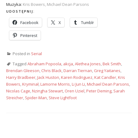
Muzyka:
Kris Bowers, Michael Dean Parsons
UDOSTĘPNIJ:
Facebook
X
Tumblr
Pinterest
Posted in
Serial
Tagged
Abraham Popoola
,
akcja
,
Alethea Jones
,
Bek Smith
,
Brendan Gleeson
,
Chris Black
,
Darran Tiernan
,
Greg Yaitanes
,
Harry Bradbeer
,
Jack Huston
,
Karen Rodriguez
,
Kat Candler
,
Kris
Bowers
,
Kryminał
,
Lamorne Morris
,
Li Jun Li
,
Michael Dean Parsons
,
Nicolas Cage
,
Nzingha Stewart
,
Oren Uziel
,
Peter Deming
,
Sarah
Streicher
,
Spider-Man
,
Steve Lightfoot