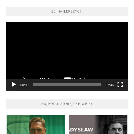
30 NAJLEPSZYCH
Odtwarzacz
video
00:00
07:46
NAJPOPULARNIEJSZE WPISY