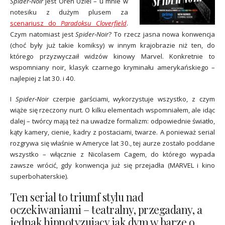
Spider‑Noir
jest Oren Uziel – u mnie w
notesiku z dużym plusem za
scenariusz do
Paradoksu Cloverfield
.
Czym natomiast jest
Spider‑Noir
? To rzecz jasna nowa konwencja
(choć były już takie komiksy) w innym krajobrazie niż ten, do
którego przyzwyczaił widzów kinowy Marvel. Konkretnie to
wspomniany noir, klasyk czarnego kryminału amerykańskiego –
najlepiej z lat 30. i 40.
I
Spider‑Noir
czerpie garściami, wykorzystuje wszystko, z czym
wiąże się rzeczony nurt. O kilku elementach wspomniałem, ale idąc
dalej – twórcy mają też na uwadze formalizm: odpowiednie światło,
kąty kamery, cienie, kadry z postaciami, twarze. A ponieważ serial
rozgrywa się właśnie w Ameryce lat 30., tej aurze zostało poddane
wszystko – włącznie z Nicolasem Cagem, do którego wypada
zawsze wrócić, gdy konwencja już się przejadła (MARVEL i kino
superbohaterskie).
Ten serial to triumf stylu nad
oczekiwaniami – teatralny, przegadany, a
jednak hipnotyzujący jak dym w barze o