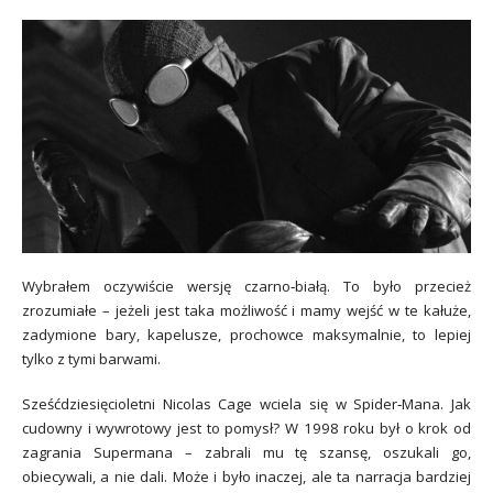
Wybrałem oczywiście wersję czarno‑białą. To było przecież
zrozumiałe – jeżeli jest taka możliwość i mamy wejść w te kałuże,
zadymione bary, kapelusze, prochowce maksymalnie, to lepiej
tylko z tymi barwami.
Sześćdziesięcioletni Nicolas Cage wciela się w Spider‑Mana. Jak
cudowny i wywrotowy jest to pomysł? W 1998 roku był o krok od
zagrania Supermana – zabrali mu tę szansę, oszukali go,
obiecywali, a nie dali. Może i było inaczej, ale ta narracja bardziej