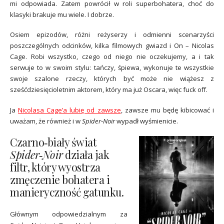
mi odpowiada. Zatem powrócił w roli superbohatera, choć do
klasyki brakuje mu wiele. I dobrze.
Osiem epizodów, różni reżyserzy i odmienni scenarzyści
poszczególnych odcinków, kilka filmowych gwiazd i On – Nicolas
Cage. Robi wszystko, czego od niego nie oczekujemy, a i tak
serwuje to w swoim stylu: tańczy, śpiewa, wykonuje te wszystkie
swoje szalone rzeczy, których być może nie wiążesz z
sześćdziesięcioletnim aktorem, który ma już Oscara, więc fuck off.
Ja
Nicolasa Cage’a lubię od zawsze
, zawsze mu będę kibicować i
uważam, że również i w
Spider‑Noir
wypadł wyśmienicie.
Czarno‑biały świat
Spider‑Noir
działa jak
filtr, który wyostrza
zmęczenie bohatera i
manieryczność gatunku.
Głównym odpowiedzialnym za