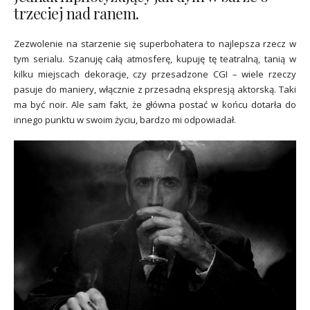
trzeciej nad ranem.
Zezwolenie na starzenie się superbohatera to najlepsza rzecz w
tym serialu. Szanuję całą atmosferę, kupuję tę teatralną, tanią w
kilku miejscach dekoracje, czy przesadzone CGI – wiele rzeczy
pasuje do maniery, włącznie z przesadną ekspresją aktorską. Taki
ma być noir. Ale sam fakt, że główna postać w końcu dotarła do
innego punktu w swoim życiu, bardzo mi odpowiadał.