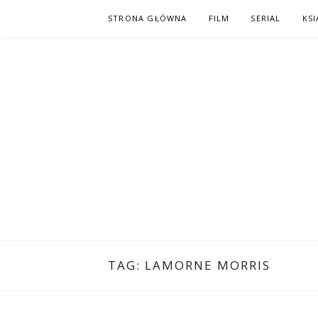
Skip
STRONA GŁÓWNA
FILM
SERIAL
KSI
to
content
PO NAPISAC
KOMIKS – KSIĄŻKA – KINO
TAG:
LAMORNE MORRIS