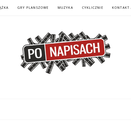
ĄŻKA
GRY PLANSZOWE
MUZYKA
CYKLICZNIE
KONTAKT 
H – KOMIKS – KSI