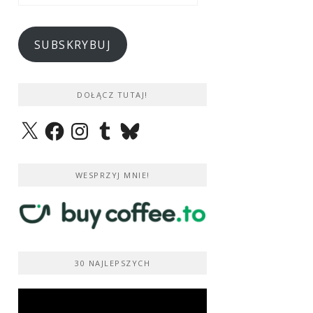
e-
mail
SUBSKRYBUJ
DOŁĄCZ TUTAJ!
X
Facebook
Instagram
Tumblr
Bluesky
WESPRZYJ MNIE!
30 NAJLEPSZYCH
Odtwarzacz
video