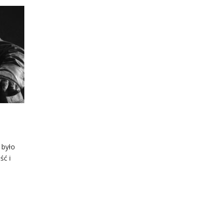
 było
ść i