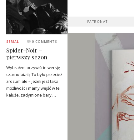
PATRONAT
SERIAL
0 COMMENTS
Spider-Noir –
pierwszy sezon
Wybrałem oczywiście wersję
czarno‑białą. To było przecież
zrozumiałe – jeżeli jest taka
możliwość i mamy wejść w te
kałuże, zadymione bary,…