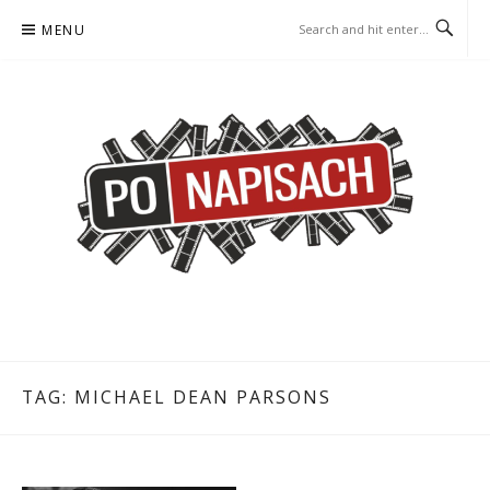
Skip
MENU
to
content
PO NAPISACH – KOMIKS –
KOMIKS – KSIĄŻKA – KINO
KSIĄŻKA – KINO
TAG:
MICHAEL DEAN PARSONS