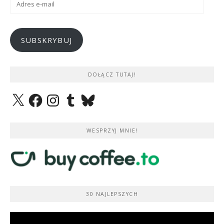
e-
mail
SUBSKRYBUJ
DOŁĄCZ TUTAJ!
X
Facebook
Instagram
Tumblr
Bluesky
WESPRZYJ MNIE!
30 NAJLEPSZYCH
Odtwarzacz