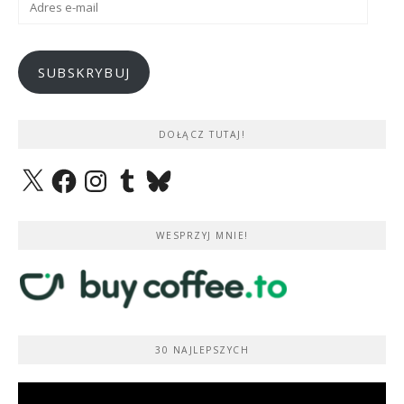
e-
mail
SUBSKRYBUJ
DOŁĄCZ TUTAJ!
X
Facebook
Instagram
Tumblr
Bluesky
WESPRZYJ MNIE!
30 NAJLEPSZYCH
Odtwarzacz