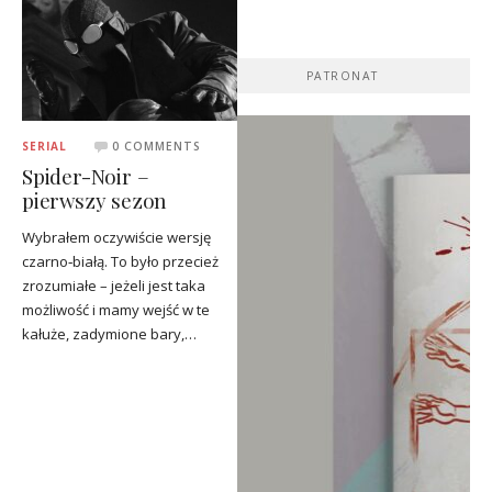
PATRONAT
SERIAL
0 COMMENTS
Spider-Noir –
pierwszy sezon
Wybrałem oczywiście wersję
czarno‑białą. To było przecież
zrozumiałe – jeżeli jest taka
możliwość i mamy wejść w te
kałuże, zadymione bary,…