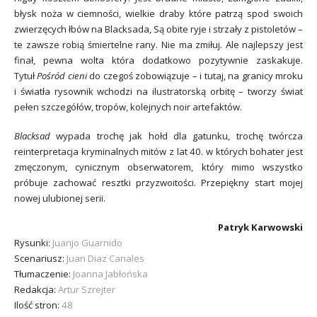
błysk noża w ciemności, wielkie draby które patrzą spod swoich
zwierzęcych łbów na Blacksada, Są obite ryje i strzały z pistoletów –
te zawsze robią śmiertelne rany. Nie ma zmiłuj. Ale najlepszy jest
finał, pewna wolta która dodatkowo pozytywnie zaskakuje.
Tytuł
Pośród cieni
do czegoś zobowiązuje – i tutaj, na granicy mroku
i światła rysownik wchodzi na ilustratorską orbitę – tworzy świat
pełen szczegółów, tropów, kolejnych noir artefaktów.
Blacksad
wypada trochę jak hołd dla gatunku, trochę twórcza
reinterpretacja kryminalnych mitów z lat 40. w których bohater jest
zmęczonym, cynicznym obserwatorem, który mimo wszystko
próbuje zachować resztki przyzwoitości. Przepiękny start mojej
nowej ulubionej serii.
Patryk Karwowski
Rysunki:
Juanjo Guarnido
Scenariusz:
Juan Diaz Canales
Tłumaczenie:
Joanna Jabłońska
Redakcja:
Artur Szrejter
Ilość stron:
48