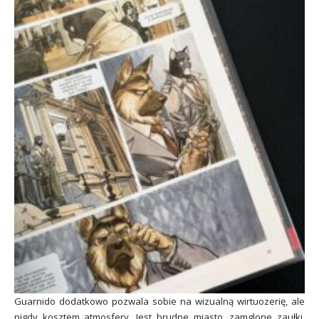
Guarnido dodatkowo pozwala sobie na wizualną wirtuozerię, ale
nigdy kosztem atmosfery. Jest brudne miasto, zamglone zaułki,