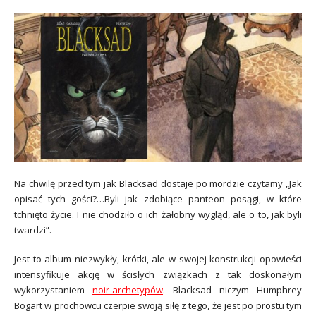
Na chwilę przed tym jak Blacksad dostaje po mordzie czytamy „Jak
opisać tych gości?…Byli jak zdobiące panteon posągi, w które
tchnięto życie. I nie chodziło o ich żałobny wygląd, ale o to, jak byli
twardzi”.
Jest to album niezwykły, krótki, ale w swojej konstrukcji opowieści
intensyfikuje akcję w ścisłych związkach z tak doskonałym
wykorzystaniem
noir-archetypów
. Blacksad niczym Humphrey
Bogart w prochowcu czerpie swoją siłę z tego, że jest po prostu tym