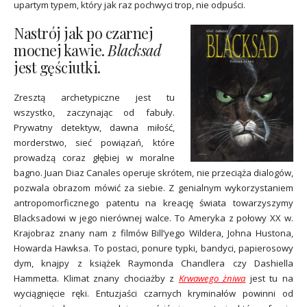
upartym typem, który jak raz pochwyci trop, nie odpuści.
Nastrój jak po czarnej
mocnej kawie.
Blacksad
jest gęściutki.
Zresztą archetypiczne jest tu
wszystko, zaczynając od fabuły.
Prywatny detektyw, dawna miłość,
morderstwo, sieć powiązań, które
prowadzą coraz głębiej w moralne
bagno. Juan Diaz Canales operuje skrótem, nie przeciąża dialogów,
pozwala obrazom mówić za siebie. Z genialnym wykorzystaniem
antropomorficznego patentu na kreację świata towarzyszymy
Blacksadowi w jego nierównej walce. To Ameryka z połowy XX w.
Krajobraz znany nam z filmów Bill’yego Wildera, Johna Hustona,
Howarda Hawksa. To postaci, ponure typki, bandyci, papierosowy
dym, knajpy z książek Raymonda Chandlera czy Dashiella
Hammetta. Klimat znany chociażby z
Krwawego żniwa
jest tu na
wyciągnięcie ręki. Entuzjaści czarnych kryminałów powinni od