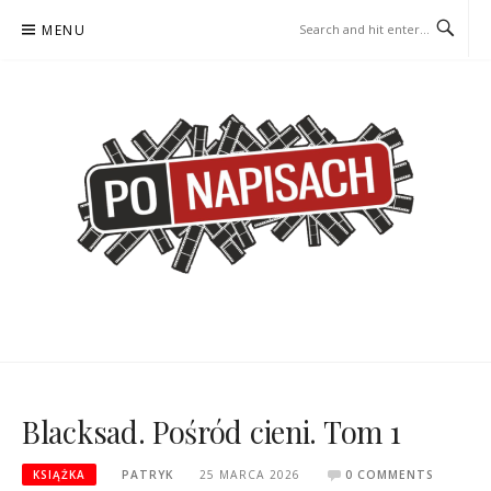
Skip
MENU
to
content
PO NAPISACH – KOMIKS –
KOMIKS – KSIĄŻKA – KINO
KSIĄŻKA – KINO
Blacksad. Pośród cieni. Tom 1
KSIĄŻKA
PATRYK
25 MARCA 2026
0 COMMENTS