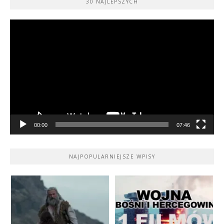
30 NAJLEPSZYCH
Odtwarzacz
video
00:00
07:46
NAJPOPULARNIEJSZE WPISY