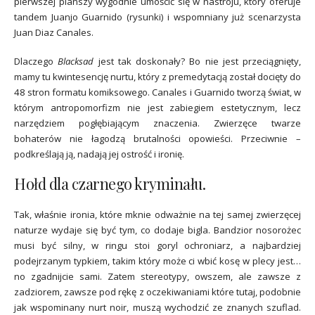
pierwszej planszy wygodnie umościć się w nastroju, który oferuje
tandem Juanjo Guarnido (rysunki) i wspomniany już scenarzysta
Juan Diaz Canales.
Dlaczego
Blacksad
jest tak doskonały? Bo nie jest przeciągnięty,
mamy tu kwintesencję nurtu, który z premedytacją został docięty do
48 stron formatu komiksowego. Canales i Guarnido tworzą świat, w
którym antropomorfizm nie jest zabiegiem estetycznym, lecz
narzędziem pogłębiającym znaczenia. Zwierzęce twarze
bohaterów nie łagodzą brutalności opowieści. Przeciwnie –
podkreślają ją, nadają jej ostrość i ironię.
Hołd dla czarnego kryminału.
Tak, właśnie ironia, które mknie odważnie na tej samej zwierzęcej
naturze wydaje się być tym, co dodaje bigla. Bandzior nosorożec
musi być silny, w ringu stoi goryl ochroniarz, a najbardziej
podejrzanym typkiem, takim który może ci wbić kosę w plecy jest…
no zgadnijcie sami. Zatem stereotypy, owszem, ale zawsze z
zadziorem, zawsze pod rękę z oczekiwaniami które tutaj, podobnie
jak wspominany nurt noir, muszą wychodzić ze znanych szuflad.