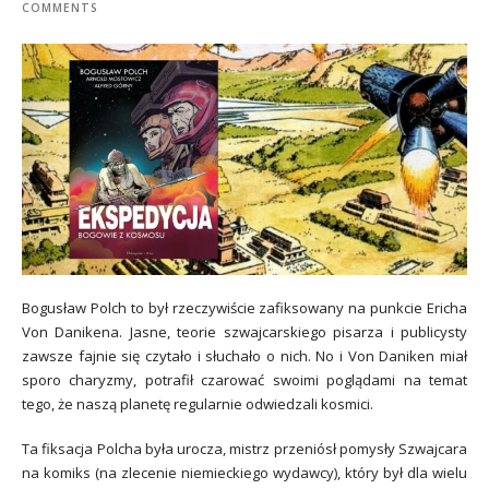
COMMENTS
Bogusław Polch to był rzeczywiście zafiksowany na punkcie Ericha
Von Danikena. Jasne, teorie szwajcarskiego pisarza i publicysty
zawsze fajnie się czytało i słuchało o nich. No i Von Daniken miał
sporo charyzmy, potrafił czarować swoimi poglądami na temat
tego, że naszą planetę regularnie odwiedzali kosmici.
Ta fiksacja Polcha była urocza, mistrz przeniósł pomysły Szwajcara
na komiks (na zlecenie niemieckiego wydawcy), który był dla wielu