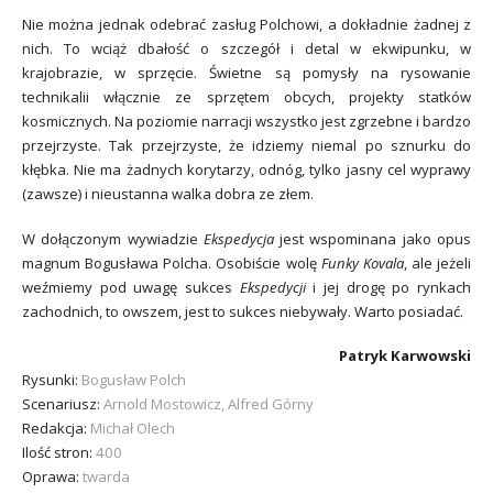
Nie można jednak odebrać zasług Polchowi, a dokładnie żadnej z
nich. To wciąż dbałość o szczegół i detal w ekwipunku, w
krajobrazie, w sprzęcie. Świetne są pomysły na rysowanie
technikalii włącznie ze sprzętem obcych, projekty statków
kosmicznych. Na poziomie narracji wszystko jest zgrzebne i bardzo
przejrzyste. Tak przejrzyste, że idziemy niemal po sznurku do
kłębka. Nie ma żadnych korytarzy, odnóg, tylko jasny cel wyprawy
(zawsze) i nieustanna walka dobra ze złem.
W dołączonym wywiadzie
Ekspedycja
jest wspominana jako opus
magnum Bogusława Polcha. Osobiście wolę
Funky Kovala
, ale jeżeli
weźmiemy pod uwagę sukces
Ekspedycji
i jej drogę po rynkach
zachodnich, to owszem, jest to sukces niebywały. Warto posiadać.
Patryk Karwowski
Rysunki:
Bogusław Polch
Scenariusz:
Arnold Mostowicz, Alfred Górny
Redakcja:
Michał Olech
Ilość stron:
400
Oprawa:
twarda