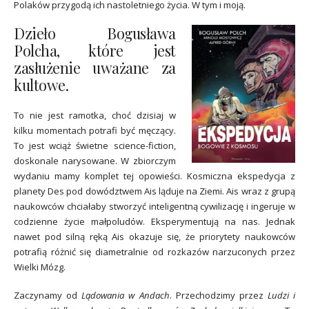
Polaków przygodą ich nastoletniego życia. W tym i moją.
Dzieło Bogusława
Polcha, które jest
zasłużenie uważane za
kultowe.
To nie jest ramotka, choć dzisiaj w
kilku momentach potrafi być męczący.
To jest wciąż świetne science-fiction,
doskonale narysowane. W zbiorczym
wydaniu mamy komplet tej opowieści. Kosmiczna ekspedycja z
planety Des pod dowództwem Ais ląduje na Ziemi. Ais wraz z grupą
naukowców chciałaby stworzyć inteligentną cywilizację i ingeruje w
codzienne życie małpoludów. Eksperymentują na nas. Jednak
nawet pod silną ręką Ais okazuje się, że priorytety naukowców
potrafią różnić się diametralnie od rozkazów narzuconych przez
Wielki Mózg.
Zaczynamy od
Lądowania w Andach
. Przechodzimy przez
Ludzi i