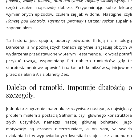
potwory
,
Walkę o planetę
,
Bunt olbrzymów
,
Zagładę wielkiej wyspy
. Te
części znałem naprawdę dobrze. Przypominając sobie lekturę
wymienionych epizodów, czułem się jak w domu. Następne, czyli
Planetę pod kontrolą
,
Tajemnice piramidy
i
Ostatni rozkaz
zupełnie
zapomniałem.
Ta historia jest spójna, autorzy odważnie flirtują i z mitologią
Danikena, a w późniejszych tomach sprytnie angażują obcych w
wydarzenia przedstawione w Starym Testamencie. To wciąż potrafi
przykuć uwagę, wspomniany flirt nabiera rumieńców, gdy te
starotestamentowe opowieści na łamach komiksów są inicjowane
przez działania Ais z planety Des.
Daleko od ramotki. Imponuje dbałością o
szczegóły.
Jednak to zmęczenie materiału rzeczywiście następuje. największy
problem miałem z postacią Sathama, czyli głównego konstruktora
złych uczynków, nemezis naszej głównej bohaterki. Jego
motywacje są czasem niezrozumiałe, a on sam, w swoich
działaniach i w wypowiadanych kwestiach staje się z albumu na