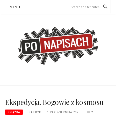
Skip
MENU
to
content
PO NAPISACH – KOMIKS –
KOMIKS – KSIĄŻKA – KINO
KSIĄŻKA – KINO
Ekspedycja. Bogowie z kosmosu
KSIĄŻKA
PATRYK
1 PAŹDZIERNIKA 2025
2