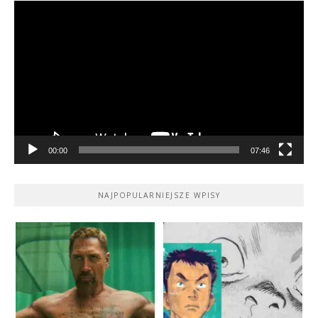
Odtwarzacz
video
00:00
07:46
NAJPOPULARNIEJSZE WPISY