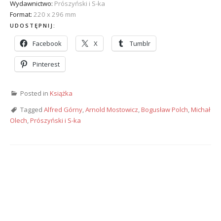
Wydawnictwo:
Prószyński i S-ka
Format:
220 x 296 mm
UDOSTĘPNIJ:
Facebook
X
Tumblr
Pinterest
Posted in
Książka
Tagged
Alfred Górny
,
Arnold Mostowicz
,
Bogusław Polch
,
Michał
Olech
,
Prószyński i S-ka