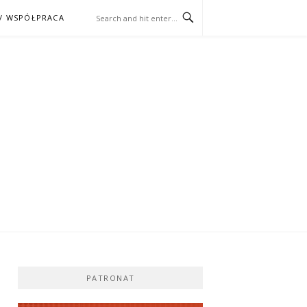
/ WSPÓŁPRACA
ĄŻKA – KINO
PATRONAT