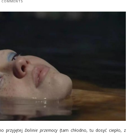
0 COMMENTS
no przyjętej
Dolinie przemocy
(tam chłodno, tu dosyć ciepło, z