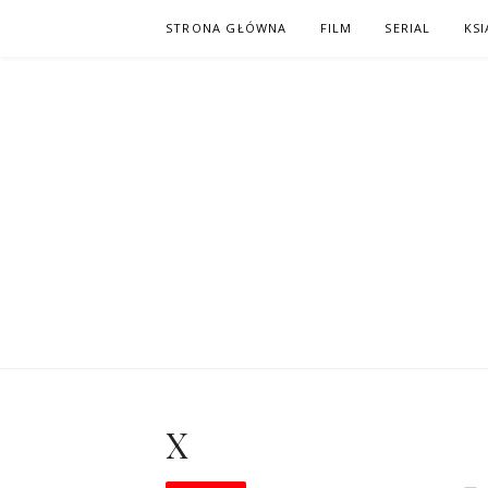
Skip
STRONA GŁÓWNA
FILM
SERIAL
KSI
to
content
PO NAPISAC
KOMIKS – KSIĄŻKA – KINO
X