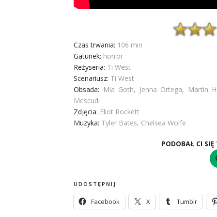
Czas trwania:
106 min
Gatunek:
horror
Reżyseria:
Ti West
Scenariusz:
Ti West
Obsada:
Mia Goth, Jenna Ortega, Martin H
Mescudi
Zdjęcia:
Eliot Rockett
Muzyka:
Tyler Bates, Chelsea Wolfe
PODOBAŁ CI SIĘ
UDOSTĘPNIJ:
Facebook
X
Tumblr