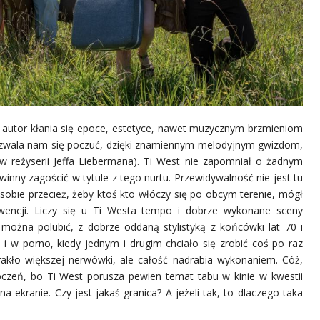
ym autor kłania się epoce, estetyce, nawet muzycznym brzmieniom
pozwala nam się poczuć, dzięki znamiennym melodyjnym gwizdom,
 reżyserii Jeffa Liebermana). Ti West nie zapomniał o żadnym
winny zagościć w tytule z tego nurtu. Przewidywalność nie jest tu
ie przecież, żeby ktoś kto włóczy się po obcym terenie, mógł
wencji. Liczy się u Ti Westa tempo i dobrze wykonane sceny
ą można polubić, z dobrze oddaną stylistyką z końcówki lat 70 i
 i w porno, kiedy jednym i drugim chciało się zrobić coś po raz
rakło większej nerwówki, ale całość nadrabia wykonaniem. Cóż,
koczeń, bo Ti West porusza pewien temat tabu w kinie w kwestii
 ekranie. Czy jest jakaś granica? A jeżeli tak, to dlaczego taka