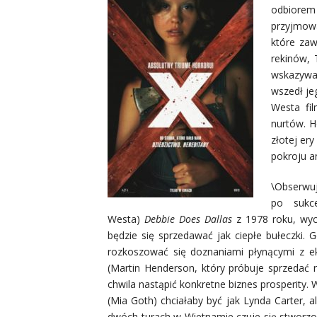
odbiorem 
przyjmowa
które zaw
rekinów, 
wskazywał
wszedł j
Westa fil
nurtów. H
złotej ery
pokroju an
\Obserwu
po sukc
Westa)
Debbie Does Dallas
z 1978 roku, wyc
będzie się sprzedawać jak ciepłe bułeczki.
rozkoszować się doznaniami płynącymi z e
(Martin Henderson, który próbuje sprzeda
chwila nastąpić konkretne biznes prosperity.
(Mia Goth) chciałaby być jak Lynda Carter, 
dwóch turach w Wietnamie czuje się stworzo