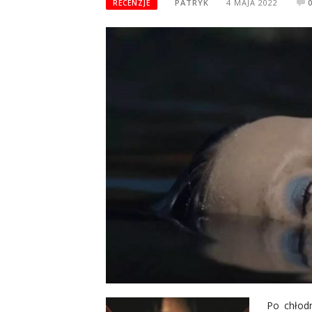
PATRYK
4 MAJA 2022
RECENZJE
Po chłod