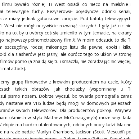
filmu bywało różnie) Ti West osiadł co nieco na mieliźnie i
ł telewizyjne fuchy. Reżyserował pojedyncze odcinki seriali,
sze miały jednak gatunkowe zacięcie. Pod batutą telewizyjnych
Ti West nie mógł oczywiście rozwinąć skrzydeł. I gdy już nic nie
o na to, by u twórcy coś się zmieniło w tym temacie, na ekrany
ego najnowszy pełnometrażowy film
X
. W moim odczuciu to dla Ti
m szczególny, rodzaj miłosnego listu dla pewnej epoki i kilku
ołd dla slasherów jest jasny, ale oprócz tego to ukłon w stronę
 filmów porno (a znajdą się tu i smaczki, nie zdradzając nic więcej,
imal attack).
jemy grupę filmowców z krewkim producentem na czele, który
esach takich obrazów jak chociażby (wspominany u Ti
zuł pismo nosem. Dobrze wyczuł, bo twarda pornografia zaraz
 Gdy nastanie era VHS ludzie będą mogli w domowych pieleszach
kranów swoich telewizorów. Dla producentów pokroju Wayne’a
ć nam uśmiech w stylu Matthew McConaughey’a) może więc lada
 W ekipie ma bardzo utalentowanych, oddanych pracy ludzi. Maxine
ale na razie będzie Marilyn Chambers, Jackson (Scott Mescudi) po
ny do pracy w branży porno, a Bobby-Lynne (Brittany Snow) robi