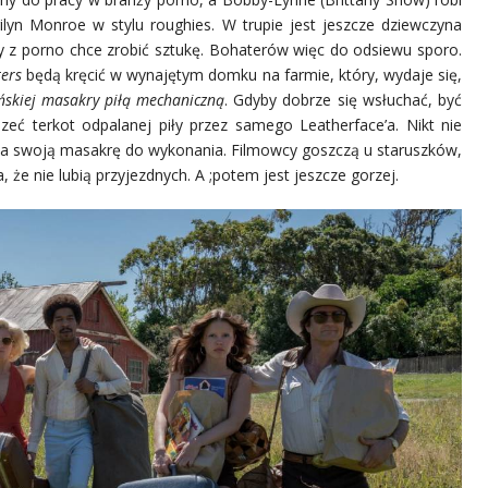
ilyn Monroe w stylu roughies. W trupie jest jeszcze dziewczyna
y z porno chce zrobić sztukę. Bohaterów więc do odsiewu sporo.
ers
będą kręcić w wynajętym domku na farmie, który, wydaje się,
ńskiej masakry piłą mechaniczną
. Gdyby dobrze się wsłuchać, być
eć terkot odpalanej piły przez samego Leatherface’a. Nikt nie
a swoją masakrę do wykonania. Filmowcy goszczą u staruszków,
 że nie lubią przyjezdnych. A ;potem jest jeszcze gorzej.