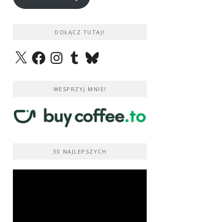
DOŁĄCZ TUTAJ!
X
Facebook
Instagram
Tumblr
Bluesky
WESPRZYJ MNIE!
30 NAJLEPSZYCH
Odtwarzacz
video