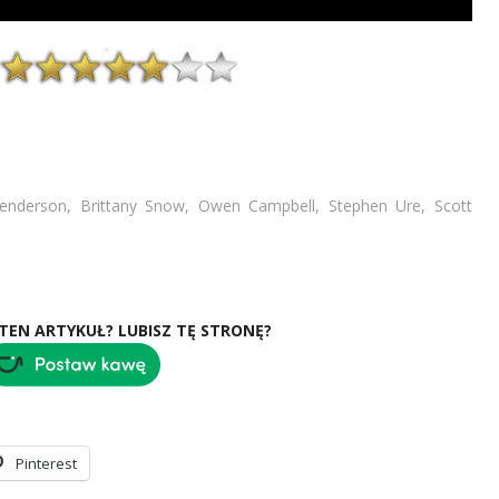
enderson, Brittany Snow, Owen Campbell, Stephen Ure, Scott
 TEN ARTYKUŁ? LUBISZ TĘ STRONĘ?
Pinterest