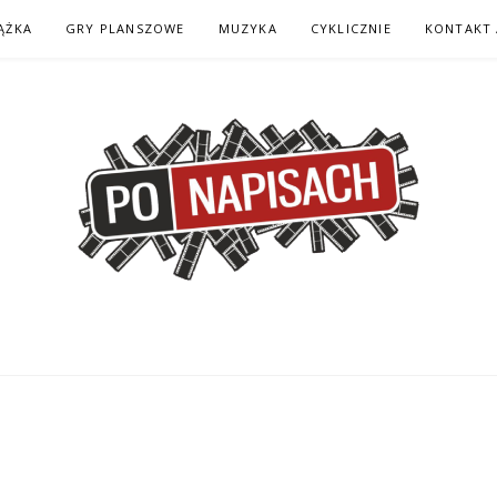
ĄŻKA
GRY PLANSZOWE
MUZYKA
CYKLICZNIE
KONTAKT 
H – KOMIKS – KSI