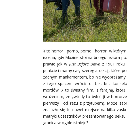
X
to horror i porno, porno i horror, w któr
(scena, gdy Maxine stoi na brzegu jeziora 
prawie jak w
Just Before Dawn
z 1981 roku w
punkcie i mamy cały szereg atrakcji, które po
żadnym mankamentem, bo nie wyobrażamy sob
z tego spaceru wrócić ot tak, bez konsek
mordów.
X
to świetny film, z ferajną, któr
wrażeniem, że „wtedy to było” (i w horrorze
pierwszy i od razu z przytupem). Może zab
znalazło się tu nawet miejsce na kilka zas
metryki uczestników prezentowanego seksu na
granica w ogóle istnieje?