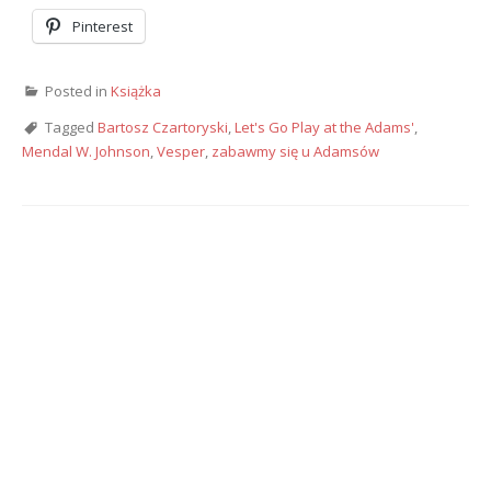
Pinterest
Posted in
Książka
Tagged
Bartosz Czartoryski
,
Let's Go Play at the Adams'
,
Mendal W. Johnson
,
Vesper
,
zabawmy się u Adamsów