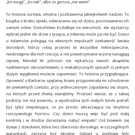
„bo mogę”, „bo tak”, albo co gorsza „nie wiem”.
To historia surowa, smutna i pozbawiona jakiejkolwiek nadziei. To
książka o braku opieki, odwracaniu się od dzieci, pozostawianiu ich
samym sobie. Dzieciństwo kształtuje na wieczność, ale wystarczy
wybrać jedne złe drzwi z tysiąca, a odwrotu może już nie być. Dzieci
u Adamsów polegają na własnych impulsach (ciekawość świata
dorosłych, którzy robią przecież te wszystkie niebezpieczne,
niedostępne dla nich rzeczy), a nie powstrzymane w porę naciągają
cięciwę. Mendal W. Johnson nie wykańcza swoich akapitów
nadmiernym okrucieństwem, o makabrycznych opisach (z jednym
dużym wyjątkiem) możecie zapomnieć. To historia przygnębiająca.
Opowieść o Barbarze spętanej linami przypominała mi schodzenie
do piekielnych czeluści, przy jednoczesnym zapadaniu się stopni,
na których przed chwilą stanęliśmy. Przecież wiecie, że z takiej
podróży nie ma powrotu, a wyobraźnia tych małych bestii potrafi
być tyleż niepokojąca, co po prostu wkraczająca na terytoria
rzeczywistego horroru. Czy dzieci muszą więc być pod stałą
kontrolą i w drodze dorastania nabyć empatii? Coś bowiem się
dzieje z dzieckiem, które bez obecności dorosłego, w szczególnych
warunkach, zaczyna być okrutne. Gdzieś u podstaw leży