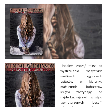
Chciałem zacząć tekst od
wystrzelenia wszystkich
możliwych najgorszych
epitetów w kierunku
małoletnich bohaterów
książki zaczynając od
najdelikatniejszych w stylu
„wynaturzonych bestii”.