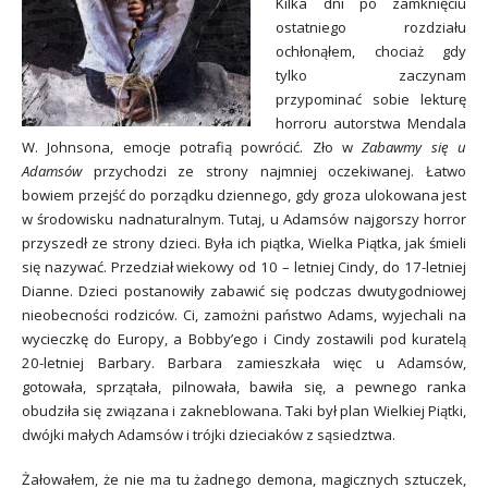
Kilka dni po zamknięciu
ostatniego rozdziału
ochłonąłem, chociaż gdy
tylko zaczynam
przypominać sobie lekturę
horroru autorstwa Mendala
W. Johnsona, emocje potrafią powrócić. Zło w
Zabawmy się u
Adamsów
przychodzi ze strony najmniej oczekiwanej. Łatwo
bowiem przejść do porządku dziennego, gdy groza ulokowana jest
w środowisku nadnaturalnym. Tutaj, u Adamsów najgorszy horror
przyszedł ze strony dzieci. Była ich piątka, Wielka Piątka, jak śmieli
się nazywać. Przedział wiekowy od 10 – letniej Cindy, do 17-letniej
Dianne. Dzieci postanowiły zabawić się podczas dwutygodniowej
nieobecności rodziców. Ci, zamożni państwo Adams, wyjechali na
wycieczkę do Europy, a Bobby’ego i Cindy zostawili pod kuratelą
20-letniej Barbary. Barbara zamieszkała więc u Adamsów,
gotowała, sprzątała, pilnowała, bawiła się, a pewnego ranka
obudziła się związana i zakneblowana. Taki był plan Wielkiej Piątki,
dwójki małych Adamsów i trójki dzieciaków z sąsiedztwa.
Żałowałem, że nie ma tu żadnego demona, magicznych sztuczek,