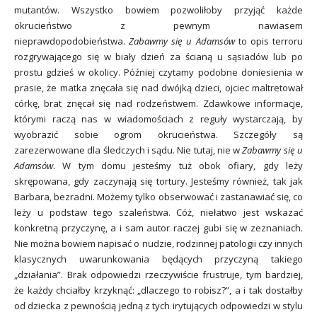
mutantów. Wszystko bowiem pozwoliłoby przyjąć każde
okrucieństwo z pewnym nawiasem
nieprawdopodobieństwa.
Zabawmy się u Adamsów
to opis terroru
rozgrywającego się w biały dzień za ścianą u sąsiadów lub po
prostu gdzieś w okolicy. Później czytamy podobne doniesienia w
prasie, że matka znęcała się nad dwójką dzieci, ojciec maltretował
córkę, brat znęcał się nad rodzeństwem. Zdawkowe informacje,
którymi raczą nas w wiadomościach z reguły wystarczają, by
wyobrazić sobie ogrom okrucieństwa. Szczegóły są
zarezerwowane dla śledczych i sądu. Nie tutaj, nie w
Zabawmy się u
Adamsów
. W tym domu jesteśmy tuż obok ofiary, gdy leży
skrępowana, gdy zaczynają się tortury. Jesteśmy również, tak jak
Barbara, bezradni. Możemy tylko obserwować i zastanawiać się, co
leży u podstaw tego szaleństwa. Cóż, niełatwo jest wskazać
konkretną przyczynę, a i sam autor raczej gubi się w zeznaniach.
Nie można bowiem napisać o nudzie, rodzinnej patologii czy innych
klasycznych uwarunkowania będących przyczyną takiego
„działania”. Brak odpowiedzi rzeczywiście frustruje, tym bardziej,
że każdy chciałby krzyknąć: „dlaczego to robisz?”, a i tak dostałby
od dziecka z pewnością jedną z tych irytujących odpowiedzi w stylu