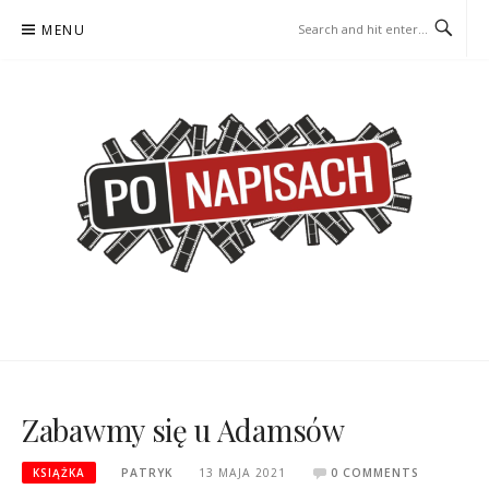
Skip
MENU
to
content
PO NAPISACH – KOMIKS –
KOMIKS – KSIĄŻKA – KINO
KSIĄŻKA – KINO
Zabawmy się u Adamsów
KSIĄŻKA
PATRYK
13 MAJA 2021
0 COMMENTS