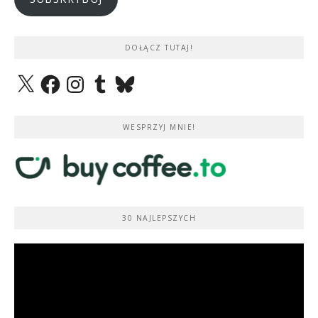
DOŁĄCZ TUTAJ!
X
Facebook
Instagram
Tumblr
Bluesky
WESPRZYJ MNIE!
30 NAJLEPSZYCH
Odtwarzacz
video