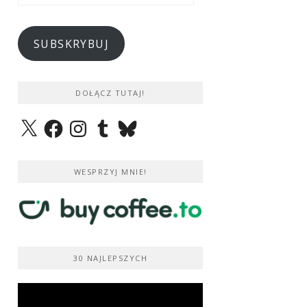
e-
mail
SUBSKRYBUJ
DOŁĄCZ TUTAJ!
X
Facebook
Instagram
Tumblr
Bluesky
WESPRZYJ MNIE!
30 NAJLEPSZYCH
Odtwarzacz
video