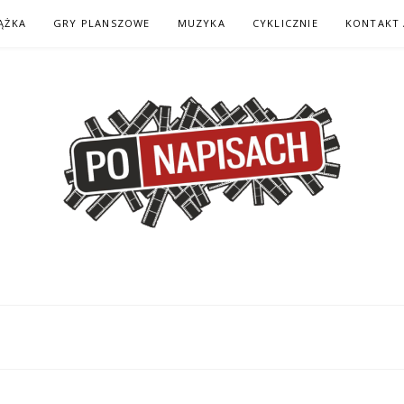
ĄŻKA
GRY PLANSZOWE
MUZYKA
CYKLICZNIE
KONTAKT 
H – KOMIKS – KSI