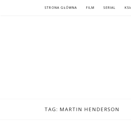
Skip
STRONA GŁÓWNA
FILM
SERIAL
KSI
to
content
PO NAPISAC
KOMIKS – KSIĄŻKA – KINO
TAG:
MARTIN HENDERSON