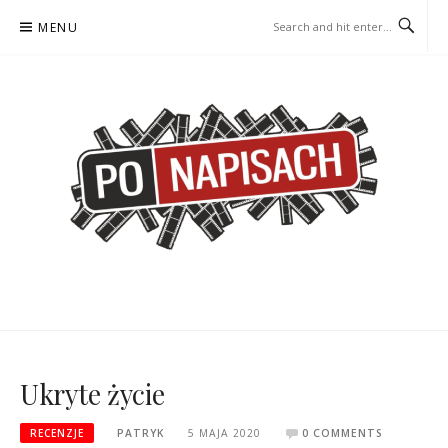
Skip
MENU
to
content
PO NAPISACH – KOMIKS –
KOMIKS – KSIĄŻKA – KINO
KSIĄŻKA – KINO
Ukryte życie
RECENZJE
PATRYK
5 MAJA 2020
0 COMMENTS