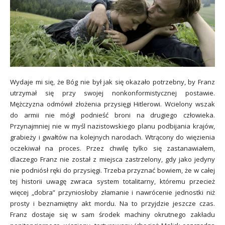
Wydaje mi się, że Bóg nie był jak się okazało potrzebny, by Franz
utrzymał się przy swojej nonkonformistycznej postawie.
Mężczyzna odmówił złożenia przysięgi Hitlerowi. Wcielony wszak
do armii nie mógł podnieść broni na drugiego człowieka.
Przynajmniej nie w myśl nazistowskiego planu podbijania krajów,
grabieży i gwałtów na kolejnych narodach. Wtrącony do więzienia
oczekiwał na proces. Przez chwilę tylko się zastanawiałem,
dlaczego Franz nie został z miejsca zastrzelony, gdy jako jedyny
nie podniósł ręki do przysięgi. Trzeba przyznać bowiem, że w całej
tej historii uwagę zwraca system totalitarny, któremu przecież
więcej „dobra” przyniosłoby złamanie i nawrócenie jednostki niż
prosty i beznamiętny akt mordu. Na to przyjdzie jeszcze czas.
Franz dostaje się w sam środek machiny okrutnego zakładu