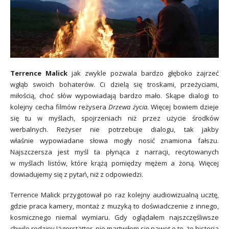
Terrence Malick
jak zwykle pozwala bardzo głęboko zajrzeć
wgłąb swoich bohaterów. Ci dzielą się troskami, przeżyciami,
miłością, choć słów wypowiadają bardzo mało. Skąpe dialogi to
kolejny cecha filmów reżysera
Drzewa życia
. Więcej bowiem dzieje
się tu w myślach, spojrzeniach niż przez użycie środków
werbalnych. Reżyser nie potrzebuje dialogu, tak jakby
właśnie wypowiadane słowa mogły nosić znamiona fałszu.
Najszczersza jest myśl ta płynąca z narracji, recytowanych
w myślach listów, które krążą pomiędzy mężem a żoną. Więcej
dowiadujemy się z pytań, niż z odpowiedzi.
Terrence Malick przygotował po raz kolejny audiowizualną ucztę,
gdzie praca kamery, montaż z muzyką to doświadczenie z innego,
kosmicznego niemal wymiaru. Gdy oglądałem najszczęśliwsze
chwile rodziny Jägerstätter, nie martwiłem się nawet o to, że historia