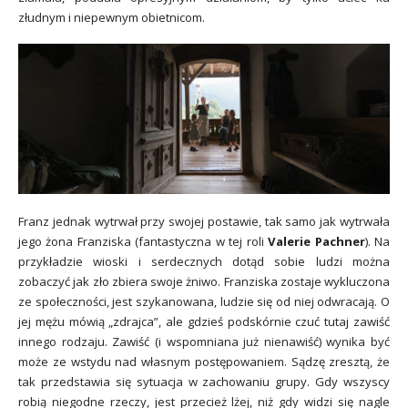
złudnym i niepewnym obietnicom.
Franz jednak wytrwał przy swojej postawie, tak samo jak wytrwała
jego żona Franziska (fantastyczna w tej roli
Valerie Pachner
). Na
przykładzie wioski i serdecznych dotąd sobie ludzi można
zobaczyć jak zło zbiera swoje żniwo. Franziska zostaje wykluczona
ze społeczności, jest szykanowana, ludzie się od niej odwracają. O
jej mężu mówią „zdrajca”, ale gdzieś podskórnie czuć tutaj zawiść
innego rodzaju. Zawiść (i wspomniana już nienawiść) wynika być
może ze wstydu nad własnym postępowaniem. Sądzę zresztą, że
tak przedstawia się sytuacja w zachowaniu grupy. Gdy wszyscy
robią niegodne rzeczy, jest przecież lżej, niż gdy widzi się nagle