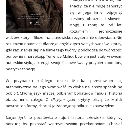
znaczy, że nie mogę zanurzyć
się w jego kinie, odpłynąć
niesiony obrazem i słowem.
Mogę i robię to od lat.
Rozumiem jednocześnie
widzów, którym filozof na stanowisku reżysera nie odpowiada. Nie
rozumiem natomiast dlaczego część z tych samych widzów, którzy,
gdy raz „nacięli się” na filmie tego twórcy, podchodzą do twórczości
ponownie i narzekają. Terrence Malick bowiem jest stały w swoim
autorskim stylu, a kreując swoje filmowe światy przybiera podobną
poetycką tonację.
W przypadku każdego dzieła Malicka przestawiam się
automatycznie na jego wrażliwość (to chyba najlepszy sposób na
odbiór). Chłonę język, inaczej odbieram bohaterów, fabuła i historia
otacza mnie całego. O
Ukrytym życiu
krytycy piszą, że Malick
powrócił do formy, chociaż ja żadnego spadku nie zauważyłem.
Ukryte życie
to pocztówka z raju i historia człowieka, który raj
odrzucił, by pozostać wiernym swoim przekonaniom. Chociaż