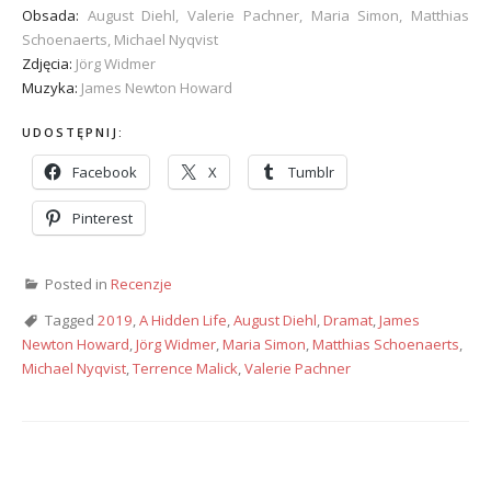
Obsada:
August Diehl, Valerie Pachner, Maria Simon, Matthias
Schoenaerts, Michael Nyqvist
Zdjęcia:
Jörg Widmer
Muzyka:
James Newton Howard
UDOSTĘPNIJ:
Facebook
X
Tumblr
Pinterest
Posted in
Recenzje
Tagged
2019
,
A Hidden Life
,
August Diehl
,
Dramat
,
James
Newton Howard
,
Jörg Widmer
,
Maria Simon
,
Matthias Schoenaerts
,
Michael Nyqvist
,
Terrence Malick
,
Valerie Pachner