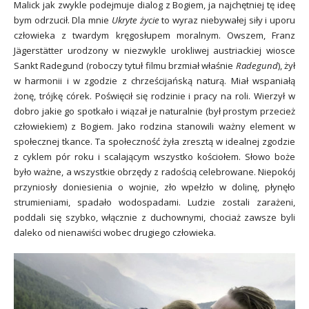
Malick jak zwykle podejmuje dialog z Bogiem, ja najchętniej tę ideę
bym odrzucił. Dla mnie
Ukryte życie
to wyraz niebywałej siły i uporu
człowieka z twardym kręgosłupem moralnym. Owszem, Franz
Jägerstätter urodzony w niezwykle urokliwej austriackiej wiosce
Sankt Radegund (roboczy tytuł filmu brzmiał właśnie
Radegund
), żył
w harmonii i w zgodzie z chrześcijańską naturą. Miał wspaniałą
żonę, trójkę córek. Poświęcił się rodzinie i pracy na roli. Wierzył w
dobro jakie go spotkało i wiązał je naturalnie (był prostym przecież
człowiekiem) z Bogiem. Jako rodzina stanowili ważny element w
społecznej tkance. Ta społeczność żyła zresztą w idealnej zgodzie
z cyklem pór roku i scalającym wszystko kościołem. Słowo boże
było ważne, a wszystkie obrzędy z radością celebrowane. Niepokój
przyniosły doniesienia o wojnie, zło wpełzło w dolinę, płynęło
strumieniami, spadało wodospadami. Ludzie zostali zarażeni,
poddali się szybko, włącznie z duchownymi, chociaż zawsze byli
daleko od nienawiści wobec drugiego człowieka.