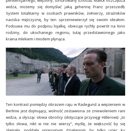
penitencjarnego, więziony, torturowany (chociaż Malick oszczędza
widza, możemy się domyślać jaką gehennę Franz przeszedł).
System totalitarny w osobach prawników, żołnierzy, strażników
naciska mężczyznę, by ten sprzeniewierzył się swoim ideałom.
Podsuwa mu do podpisu lojalkę, obiecuje rychły powrót na łono
rodziny, do ukochanego regionu, tutaj przedstawionego jako
kraina mlekiem i miodem płynąca.
Ten kontrast pomiędzy obrazem raju w Radegund a więzieniem w
Berlinie jest dojmujący, wolność zestawiona ze zniewoleniem rani
widza, a słysząc słowa obrońcy (dotyczące przysięgi Hitlerowi): „to
tylko słowa, nikt w nie nie wierzy”, myślę, że większość by się
złamała, poddała opresyjnym działaniom, by tylko uciec ku