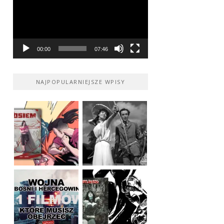
00:00
07:46
NAJPOPULARNIEJSZE WPISY