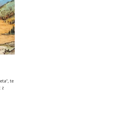
eta”, te
 z