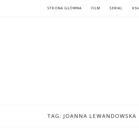
Skip
STRONA GŁÓWNA
FILM
SERIAL
KSI
to
content
PO NAPISAC
KOMIKS – KSIĄŻKA – KINO
TAG:
JOANNA LEWANDOWSKA