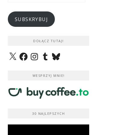
e-
mail
SUBSKRYBUJ
DOŁĄCZ TUTAJ!
X
Facebook
Instagram
Tumblr
Bluesky
WESPRZYJ MNIE!
30 NAJLEPSZYCH
Odtwarzacz
video