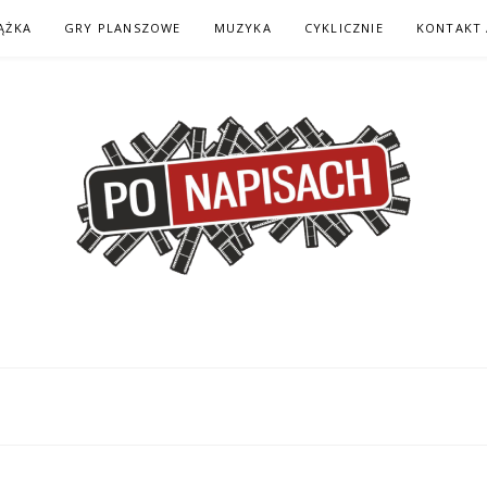
ĄŻKA
GRY PLANSZOWE
MUZYKA
CYKLICZNIE
KONTAKT 
H – KOMIKS – KSI