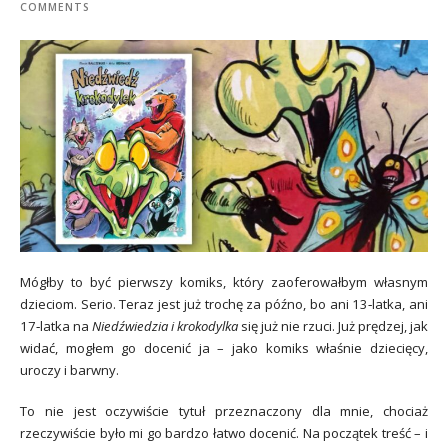
COMMENTS
Mógłby to być pierwszy komiks, który zaoferowałbym własnym
dzieciom. Serio. Teraz jest już trochę za późno, bo ani 13‑latka, ani
17‑latka na
Niedźwiedzia i krokodylka
się już nie rzuci. Już prędzej, jak
widać, mogłem go docenić ja – jako komiks właśnie dziecięcy,
uroczy i barwny.
To nie jest oczywiście tytuł przeznaczony dla mnie, chociaż
rzeczywiście było mi go bardzo łatwo docenić. Na początek treść – i