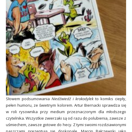
Słowem podsumowania
Niedźwiedź i krokodylek
to komiks ciepły,
pełen humoru, ze świetnym kolorem. Artur Biernacki sprawdza się
w roli rysownika przy medium przeznaczonym dla młodszego
czytelnika. Wszystkie zwierzaki są od razu do polubienia, zawsze z
uśmiechem, zawsze gotowe do hecy. Z tymi swoimi rozdziawionymi
paszczami prezentują się doskonale. Marcin Bałczewski jako