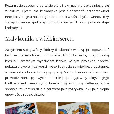
Rozumiecie zapewne, co tu się stało i jaki mądry przekaz niesie się
z lekturą. Ojcem dla krokodylka jest niedźwiedź, przedstawiciel
innej rasy. To jest najmniej istotne – i tak właśnie być powinno. Liczy
się wychowanie, spokojny dom i dzieciństwo. I to wszystko dostaje
krokodylek.
Mały komiks o wielkim sercu.
Za tytułem stoją twórcy, którzy doskonale wiedzą, jak opowiadać
historie dla młodszych odbiorców. Artur Biernacki, tutaj z lekką
kreską i świetnym wyczuciem barwy, w tym projekcie dobrze
pokazuje swoje możliwości – jego ilustracje są miękkie, przystępne,
a zwierzaki od razu budzą sympatię. Marcin Bałczewski natomiast
prowadzi narrację z wyczuciem, nie popadając w dydaktyzm. Jego
krótkie scenki mają rytm, humor i tę odrobinę refleksji, która
sprawia, że komiks działa zarówno jako rozrywka, jak i jako ciepła
opowieść o rodzicielstwie.