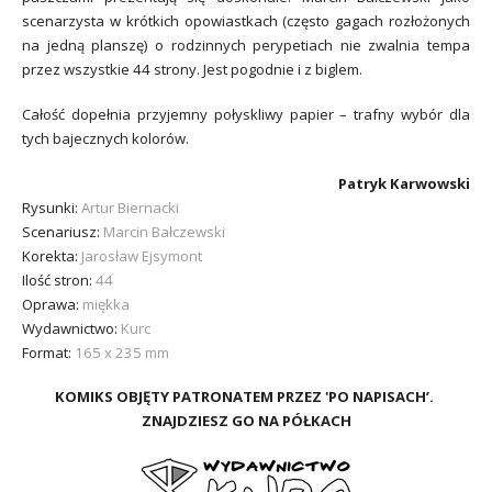
scenarzysta w krótkich opowiastkach (często gagach rozłożonych
na jedną planszę) o rodzinnych perypetiach nie zwalnia tempa
przez wszystkie 44 strony. Jest pogodnie i z biglem.
Całość dopełnia przyjemny połyskliwy papier – trafny wybór dla
tych bajecznych kolorów.
Patryk Karwowski
Rysunki:
Artur Biernacki
Scenariusz:
Marcin Bałczewski
Korekta:
Jarosław Ejsymont
Ilość stron:
44
Oprawa:
miękka
Wydawnictwo:
Kurc
Format:
165 x 235 mm
KOMIKS OBJĘTY PATRONATEM PRZEZ 'PO NAPISACH’.
ZNAJDZIESZ GO NA PÓŁKACH