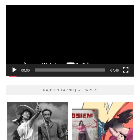
Odtwarzacz
video
00:00
07:46
NAJPOPULARNIEJSZE WPISY