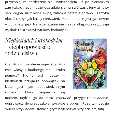
przyznaję, że serdecznie się uśmiechnąłem już po pierwszych
zagrywkach, gdy niedźwiedź udaje się na swój zasłużony zimowy
sen. Żegna się z leśną ekipą, załatwia ostatnie sprawy i zamyka
oko. Zasłużył, jak każdy niedźwiedź. Przebudzenie jest gwałtowne
– obok leży jajo. Na rozwiązanie nie trzeba długo czekać, z jaja
wyskakuje krokodyl, tytułowy krokodylek.
Niedźwiadek i krokodylek
– ciepła opowieść o
rodzicielstwie.
Czy ktoś tu się denerwuje? Czy ktoś
rwie włosy z kudłatego łba i szuka
pomocy? Nic z tych rzeczy –
niedźwiedź przyjmuje obowiązek na
klatę. Jest tym odpowiedzialnym
rodzicem, który zaopiekuje się
malcem. Będzie go od teraz zabawiać, przygotuje śniadanie,
odprowadzi do przedszkola, wyratuje z opresji. Poza tym będzie
świecił przykładem i stanie się tym najlepszym przyjacielem, tatą.