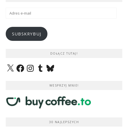
Adres
e-
mail
SUBSKRYBUJ
DOŁĄCZ TUTAJ!
X
Facebook
Instagram
Tumblr
Bluesky
WESPRZYJ MNIE!
30 NAJLEPSZYCH