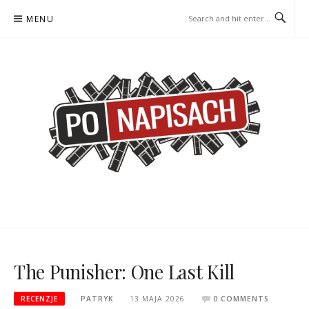
Skip
MENU
to
content
PO NAPISACH – KOMIKS –
KOMIKS – KSIĄŻKA – KINO
KSIĄŻKA – KINO
The Punisher: One Last Kill
RECENZJE
PATRYK
13 MAJA 2026
0 COMMENTS