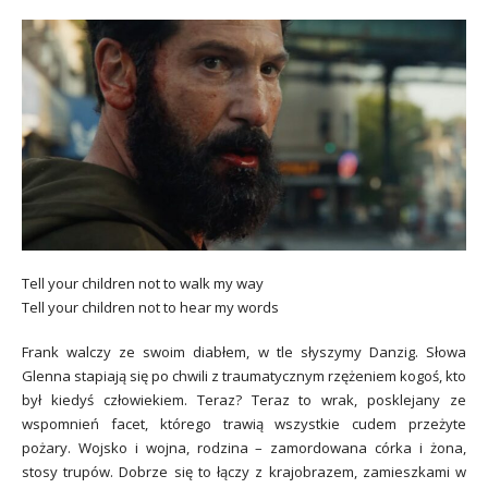
Tell your children not to walk my way
Tell your children not to hear my words
Frank walczy ze swoim diabłem, w tle słyszymy
Danzig
. Słowa
Glenna stapiają się po chwili z traumatycznym rzężeniem kogoś, kto
był kiedyś człowiekiem. Teraz? Teraz to wrak, posklejany ze
wspomnień facet, którego trawią wszystkie cudem przeżyte
pożary. Wojsko i wojna, rodzina – zamordowana córka i żona,
stosy trupów. Dobrze się to łączy z krajobrazem, zamieszkami w