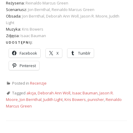
Reżyseria:
Reinaldo Marcus Green
Scenariusz:
Jon Bernthal, Reinaldo Marcus Green
Obsada:
Jon Bernthal, Deborah Ann Woll, Jason R. Moore, Judith
Light
Muzyka:
Kris Bowers
Zdjęcia:
Isaac Bauman
UDOSTĘPNIJ:
Facebook
X
Tumblr
Pinterest
Posted in
Recenzje
Tagged
akcja
,
Deborah Ann Woll
,
Isaac Bauman
,
Jason R.
Moore
,
Jon Bernthal
,
Judith Light
,
Kris Bowers
,
punisher
,
Reinaldo
Marcus Green