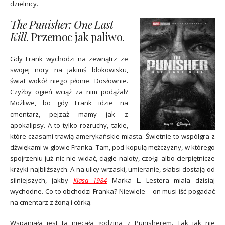
dzielnicy.
The Punisher: One Last
Kill
. Przemoc jak paliwo.
Gdy Frank wychodzi na zewnątrz ze
swojej nory na jakimś blokowisku,
świat wokół niego płonie. Dosłownie.
Czyżby ogień wciąż za nim podążał?
Możliwe, bo gdy Frank idzie na
cmentarz, pejzaż mamy jak z
apokalipsy. A to tylko rozruchy, takie,
które czasami trawią amerykańskie miasta. Świetnie to współgra z
dźwiękami w głowie Franka. Tam, pod kopułą mężczyzny, w którego
spojrzeniu już nic nie widać, ciągle naloty, czołgi albo cierpiętnicze
krzyki najbliższych. A na ulicy wrzaski, umieranie, słabsi dostają od
silniejszych, jakby
Klasa 1984
Marka L. Lestera miała dzisiaj
wychodne. Co to obchodzi Franka? Niewiele – on musi iść pogadać
na cmentarz z żoną i córką.
Wspaniała jest ta niecała godzina z
Punisherem
. Tak jak nie