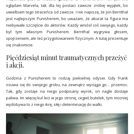
oglądam Marvela, tak dla tej postaci zawsze zrobię wyjątek, bo
uwielbiam tego straceńca od zawsze. I nie napiszę, że Jon Bernthal
jest najlepszym Punisherem, bo uważam, że akurat ta figura ma
niebywałe szczęście do aktorów. Każdy wniósł coś swojego, każdy
był tym własnym Punisherem. Bernthal wygrywa głosem,
spojrzeniem, ale też przygotowaniem fizycznym. A tutaj prezentuje
się znakomicie.
Pięćdziesiąt minut traumatycznych przeżyć
i akcji.
Godzina z Punisherem to rodzaj piekielnej odysei. Gdy Frank
osuwa się do swojego grobu, na zewnątrz wyciąga go… przemoc.
Tak, gdy zostaje na niego podpisany wyrok, on nagle dostaje
paliwa. Im więcej kul leci w jego stronę, cegieł, butelek, tym mocniej
wydobywa to z niego ikrę, siłę i determinację do walki.