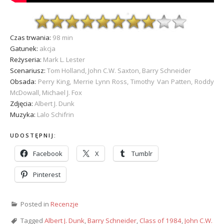
Czas trwania:
98 min
Gatunek:
akcja
Reżyseria:
Mark L. Lester
Scenariusz:
Tom Holland, John C.W. Saxton, Barry Schneider
Obsada:
Perry King, Merrie Lynn Ross, Timothy Van Patten, Roddy
McDowall, Michael J. Fox
Zdjęcia:
Albert J. Dunk
Muzyka:
Lalo Schifrin
UDOSTĘPNIJ:
Facebook
X
Tumblr
Pinterest
Posted in
Recenzje
Tagged
Albert J. Dunk
,
Barry Schneider
,
Class of 1984
,
John C.W.