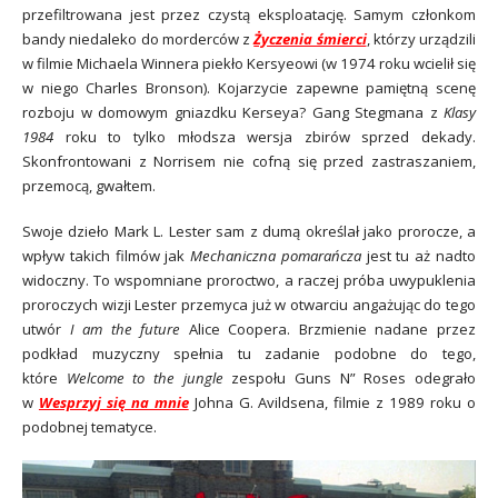
przefiltrowana jest przez czystą eksploatację. Samym członkom
bandy niedaleko do morderców z
Życzenia śmierci
, którzy urządzili
w filmie Michaela Winnera piekło Kersyeowi (w 1974 roku wcielił się
w niego Charles Bronson). Kojarzycie zapewne pamiętną scenę
rozboju w domowym gniazdku Kerseya? Gang Stegmana z
Klasy
1984
roku to tylko młodsza wersja zbirów sprzed dekady.
Skonfrontowani z Norrisem nie cofną się przed zastraszaniem,
przemocą, gwałtem.
Swoje dzieło Mark L. Lester sam z dumą określał jako prorocze, a
wpływ takich filmów jak
Mechaniczna pomarańcza
jest tu aż nadto
widoczny. To wspomniane proroctwo, a raczej próba uwypuklenia
proroczych wizji Lester przemyca już w otwarciu angażując do tego
utwór
I am
the future
Alice Coopera. Brzmienie nadane przez
podkład muzyczny spełnia tu zadanie podobne do tego,
które
Welcome to the jungle
zespołu Guns N” Roses odegrało
w
Wesprzyj się na mnie
Johna G. Avildsena, filmie z 1989 roku o
podobnej tematyce.