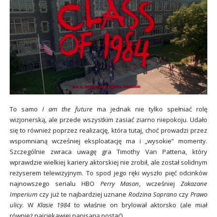
To samo
I am the future
ma jednak nie tylko spełniać rolę
wizjonerską, ale przede wszystkim zasiać ziarno niepokoju. Udało
się to również poprzez realizację, która tutaj, choć prowadzi przez
wspomnianą wcześniej eksploatację ma i „wysokie” momenty.
Szczególnie zwraca uwagę gra Timothy Van Pattena, który
wprawdzie wielkiej kariery aktorskiej nie zrobił, ale został solidnym
reżyserem telewizyjnym. To spod jego ręki wyszło pięć odcinków
najnowszego serialu HBO
Perry Mason
, wcześniej
Zakazane
Imperium
czy już te najbardziej uznane
Rodzina Soprano
czy
Prawo
ulicy
. W
Klasie 1984
to właśnie on brylował aktorsko (ale miał
również najciekawiej napisaną postać).