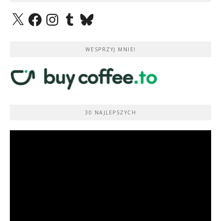
X
Facebook
Instagram
Tumblr
Bluesky
WESPRZYJ MNIE!
30 NAJLEPSZYCH
Odtwarzacz
video