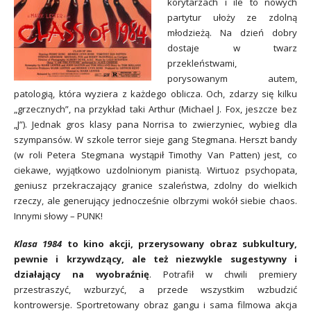
korytarzach i ile to nowych
partytur ułoży ze zdolną
młodzieżą. Na dzień dobry
dostaje w twarz
przekleństwami,
porysowanym autem,
patologią, która wyziera z każdego oblicza. Och, zdarzy się kilku
„grzecznych”, na przykład taki Arthur (Michael J. Fox, jeszcze bez
„J”). Jednak gros klasy pana Norrisa to zwierzyniec, wybieg dla
szympansów. W szkole terror sieje gang Stegmana. Herszt bandy
(w roli Petera Stegmana wystąpił Timothy Van Patten) jest, co
ciekawe, wyjątkowo uzdolnionym pianistą. Wirtuoz psychopata,
geniusz przekraczający granice szaleństwa, zdolny do wielkich
rzeczy, ale generujący jednocześnie olbrzymi wokół siebie chaos.
Innymi słowy – PUNK!
Klasa 1984
to kino akcji, przerysowany obraz subkultury,
pewnie i krzywdzący, ale też niezwykle sugestywny i
działający na wyobraźnię
. Potrafił w chwili premiery
przestraszyć, wzburzyć, a przede wszystkim wzbudzić
kontrowersje. Sportretowany obraz gangu i sama filmowa akcja