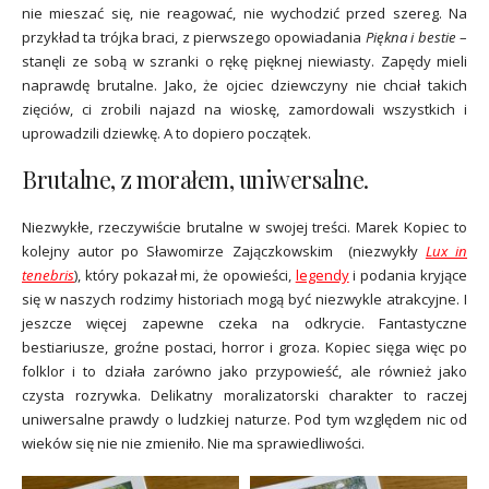
nie mieszać się, nie reagować, nie wychodzić przed szereg. Na
przykład ta trójka braci, z pierwszego opowiadania
Piękna i bestie
–
stanęli ze sobą w szranki o rękę pięknej niewiasty. Zapędy mieli
naprawdę brutalne. Jako, że ojciec dziewczyny nie chciał takich
zięciów, ci zrobili najazd na wioskę, zamordowali wszystkich i
uprowadzili dziewkę. A to dopiero początek.
Brutalne, z morałem, uniwersalne.
Niezwykłe, rzeczywiście brutalne w swojej treści. Marek Kopiec to
kolejny autor po Sławomirze Zajączkowskim (niezwykły
Lux in
tenebris
), który pokazał mi, że opowieści,
legendy
i podania kryjące
się w naszych rodzimy historiach mogą być niezwykle atrakcyjne. I
jeszcze więcej zapewne czeka na odkrycie. Fantastyczne
bestiariusze, groźne postaci, horror i groza. Kopiec sięga więc po
folklor i to działa zarówno jako przypowieść, ale również jako
czysta rozrywka. Delikatny moralizatorski charakter to raczej
uniwersalne prawdy o ludzkiej naturze. Pod tym względem nic od
wieków się nie nie zmieniło. Nie ma sprawiedliwości.