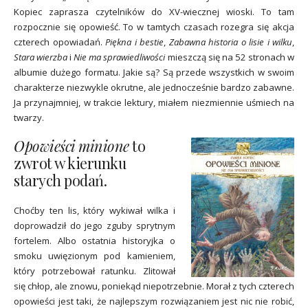
Kopiec zaprasza czytelników do XV-wiecznej wioski. To tam
rozpocznie się opowieść. To w tamtych czasach rozegra się akcja
czterech opowiadań.
Piękna i bestie
,
Zabawna historia o lisie i wilku
,
Stara wierzba
i
Nie ma sprawiedliwości
mieszczą się na 52 stronach w
albumie dużego formatu. Jakie są? Są przede wszystkich w swoim
charakterze niezwykle okrutne, ale jednocześnie bardzo zabawne.
Ja przynajmniej, w trakcie lektury, miałem niezmiennie uśmiech na
twarzy.
Opowieści minione
to
zwrot w kierunku
starych podań.
Choćby ten lis, który wykiwał wilka i
doprowadził do jego zguby sprytnym
fortelem. Albo ostatnia historyjka o
smoku uwięzionym pod kamieniem,
który potrzebował ratunku. Zlitował
się chłop, ale znowu, poniekąd niepotrzebnie. Morał z tych czterech
opowieści jest taki, że najlepszym rozwiązaniem jest nic nie robić,