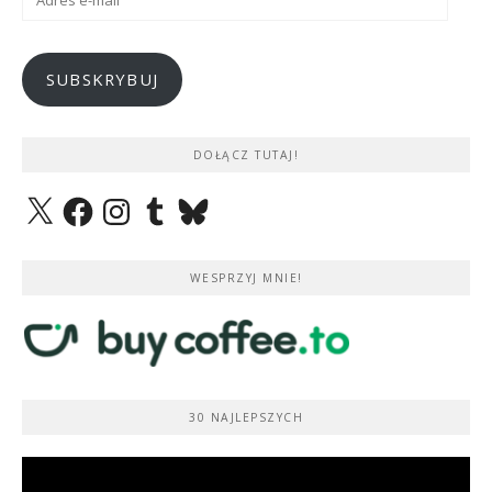
e-
mail
SUBSKRYBUJ
DOŁĄCZ TUTAJ!
X
Facebook
Instagram
Tumblr
Bluesky
WESPRZYJ MNIE!
30 NAJLEPSZYCH
Odtwarzacz