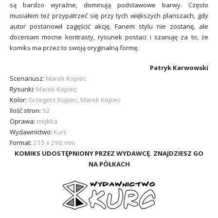
są bardzo wyraźne, dominują podstawowe barwy. Często
musiałem też przypatrzeć się przy tych większych planszach, gdy
autor postanowił zagęścić akcję. Fanem stylu nie zostanę, ale
doceniam mocne kontrasty, rysunek postaci i szanuję za to, że
komiks ma przez to swoją oryginalną formę.
Patryk Karwowski
Scenariusz:
Marek Kopiec
Rysunki:
Marek Kopiec
Kolor:
Grzegorz Kopiec, Marek Kopiec
Ilość stron:
52
Oprawa:
miękka
Wydawnictwo:
Kurc
Format:
215 x 290 mm
KOMIKS UDOSTĘPNIONY PRZEZ WYDAWCĘ. ZNAJDZIESZ GO
NA PÓŁKACH