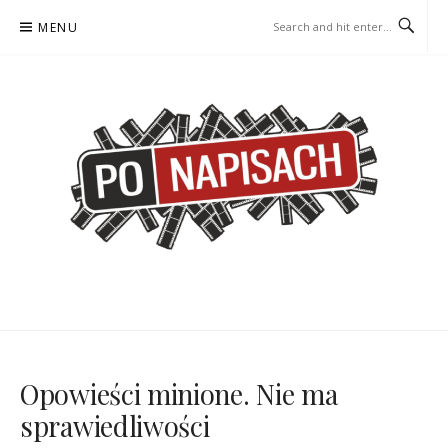
Skip
MENU
to
content
PO NAPISACH – KOMIKS –
KOMIKS – KSIĄŻKA – KINO
KSIĄŻKA – KINO
Opowieści minione. Nie ma
sprawiedliwości