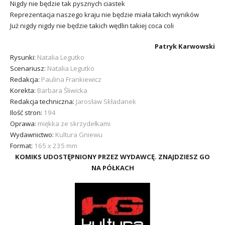
Nigdy nie będzie tak pysznych ciastek
Reprezentacja naszego kraju nie będzie miała takich wyników
Już nigdy nigdy nie będzie takich wędlin takiej coca coli
Patryk Karwowski
Rysunki:
Natalia Legutko
Scenariusz:
Natalia Legutko
Redakcja:
Paulina Frankiewicz
Korekta:
Barbara Śliwicka
Redakcja techniczna:
Jarosław Składanek
Ilość stron:
194
Oprawa:
miękka ze skrzydełkami
Wydawnictwo:
Kultura Gniewu
Format:
165 x 235 mm
KOMIKS UDOSTĘPNIONY PRZEZ WYDAWCĘ. ZNAJDZIESZ GO
NA PÓŁKACH