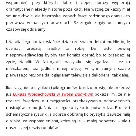
wspomnień, przy których dobre i ciepłe obrazy wypierają
dramatyczne niekiedy historie poza kadr. Nie wątpię, że każdy miał
smutne chwile, ale beztroska, zapach świąt, rodzinnego domu – to
przeważa w naszych powrotach. Szczególnie gdy od tamtych
czasów się oddalamy.
I Natalia Legutko tak właśnie działa ze swoim debiutem. Nie będę
oceniać, zresztą rzadko to robię. De facto pewną
niesprawiedliwością byłoby ten komiks ocenić, bo to przecież jej
życie, Natalii. W faktografii wszystko się zgadza – też tu
mieszkałem, też jadłem mniej więcej w tym samym czasie
pierwszego McDonalda, oglądałem telewizję z dekodera i tak dalej.
Ilustracyjnie to styl ikon i piktogramów, bardzo prosty, ale przecież
już
Łukasz Wojciechowski w swoim
Dum‑Dum
pokazał mi, że nie
realizm świadczy o umiejętności przekazywania odpowiednich
nastrojów i emocji. Natalia Legutko tylko to potwierdza. Proste i
schematyczne rysunki, z dobrze dobraną kolorystyką, zawsze miłą
dla oka, ze wspomnieniami, które są jej – małej bohaterki – ale i
nasze, całej reszty rodaków.