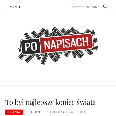
Skip
MENU
to
content
PO NAPISACH – KOMIKS –
KOMIKS – KSIĄŻKA – KINO
KSIĄŻKA – KINO
To był najlepszy koniec świata
KSIĄŻKA
PATRYK
1 CZERWCA 2026
0