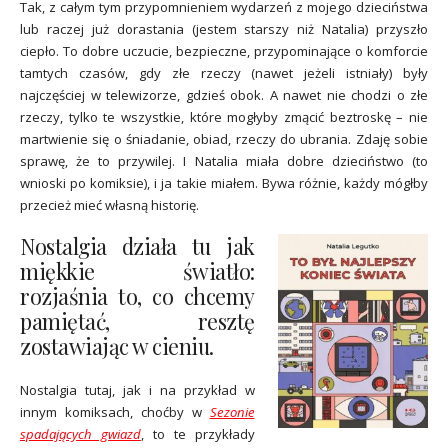
Tak, z całym tym przypomnieniem wydarzeń z mojego dzieciństwa
lub raczej już dorastania (jestem starszy niż Natalia) przyszło
ciepło. To dobre uczucie, bezpieczne, przypominające o komforcie
tamtych czasów, gdy złe rzeczy (nawet jeżeli istniały) były
najczęściej w telewizorze, gdzieś obok. A nawet nie chodzi o złe
rzeczy, tylko te wszystkie, które mogłyby zmącić beztroskę – nie
martwienie się o śniadanie, obiad, rzeczy do ubrania. Zdaję sobie
sprawę, że to przywilej. I Natalia miała dobre dzieciństwo (to
wnioski po komiksie), i ja takie miałem. Bywa różnie, każdy mógłby
przecież mieć własną historię.
Nostalgia działa tu jak
miękkie światło:
rozjaśnia to, co chcemy
pamiętać, resztę
zostawiając w cieniu.
Nostalgia tutaj, jak i na przykład w
innym komiksach, choćby w
Sezonie
spadających gwiazd
, to te przykłady