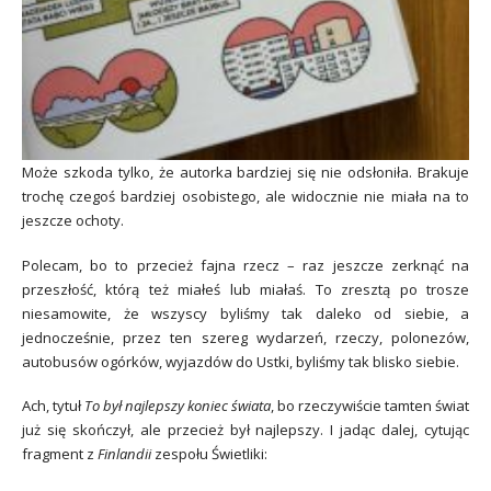
Może szkoda tylko, że autorka bardziej się nie odsłoniła. Brakuje
trochę czegoś bardziej osobistego, ale widocznie nie miała na to
jeszcze ochoty.
Polecam, bo to przecież fajna rzecz – raz jeszcze zerknąć na
przeszłość, którą też miałeś lub miałaś. To zresztą po trosze
niesamowite, że wszyscy byliśmy tak daleko od siebie, a
jednocześnie, przez ten szereg wydarzeń, rzeczy, polonezów,
autobusów ogórków, wyjazdów do Ustki, byliśmy tak blisko siebie.
Ach, tytuł
To był najlepszy koniec świata
, bo rzeczywiście tamten świat
już się skończył, ale przecież był najlepszy. I jadąc dalej, cytując
fragment z
Finlandii
zespołu Świetliki: