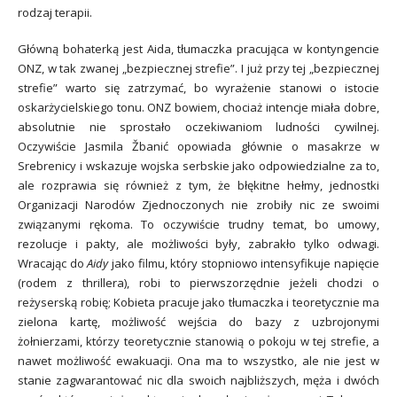
rodzaj terapii.
Główną bohaterką jest Aida, tłumaczka pracująca w kontyngencie
ONZ, w tak zwanej „bezpiecznej strefie”. I już przy tej „bezpiecznej
strefie” warto się zatrzymać, bo wyrażenie stanowi o istocie
oskarżycielskiego tonu. ONZ bowiem, chociaż intencje miała dobre,
absolutnie nie sprostało oczekiwaniom ludności cywilnej.
Oczywiście Jasmila Žbanić opowiada głównie o masakrze w
Srebrenicy i wskazuje wojska serbskie jako odpowiedzialne za to,
ale rozprawia się również z tym, że błękitne hełmy, jednostki
Organizacji Narodów Zjednoczonych nie zrobiły nic ze swoimi
związanymi rękoma. To oczywiście trudny temat, bo umowy,
rezolucje i pakty, ale możliwości były, zabrakło tylko odwagi.
Wracając do
Aidy
jako filmu, który stopniowo intensyfikuje napięcie
(rodem z thrillera), robi to pierwszorzędnie jeżeli chodzi o
reżyserską robię; Kobieta pracuje jako tłumaczka i teoretycznie ma
zielona kartę, możliwość wejścia do bazy z uzbrojonymi
żołnierzami, którzy teoretycznie stanowią o pokoju w tej strefie, a
nawet możliwość ewakuacji. Ona ma to wszystko, ale nie jest w
stanie zagwarantować nic dla swoich najbliższych, męża i dwóch