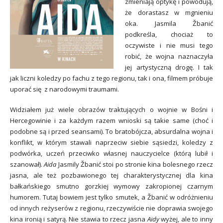
zmieniają optykę i powodują,
że dorastasz w mgnieniu
oka. Jasmila Žbanić
podkreśla, chociaż to
oczywiste i nie musi tego
robić, że wojna naznaczyła
jej artystyczną drogę. I tak
jak liczni koledzy po fachu z tego regionu, tak i ona, filmem próbuje
uporać się z narodowymi traumami.
Widziałem już wiele obrazów traktujących o wojnie w Bośni i
Hercegowinie i za każdym razem wnioski są takie same (choć i
podobne są i przed seansami). To bratobójcza, absurdalna wojna i
konflikt, w którym stawali naprzeciw siebie sąsiedzi, koledzy z
podwórka, uczeń przeciwko własnej nauczycielce (którą lubił i
szanował).
Aida
Jasmily Žbanić stoi po stronie kina bolesnego rzecz
jasna, ale też pozbawionego tej charakterystycznej dla kina
bałkańskiego smutno gorzkiej wymowy zakropionej czarnym
humorem. Tutaj bowiem jest tylko smutek, a Žbanić w odróżnieniu
od innych reżyserów z regionu, rzeczywiście nie doprawia swojego
kina ironią i satyrą. Nie stawia to rzecz jasna
Aidy
wyżej, ale to inny