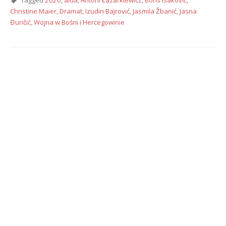
Tagged
2020
,
aida
,
Antoni Łazarkiewicz
,
Boris Isaković
,
Christine Maier
,
Dramat
,
Izudin Bajrović
,
Jasmila Žbanić
,
Jasna
Đuričić
,
Wojna w Bośni i Hercegowinie