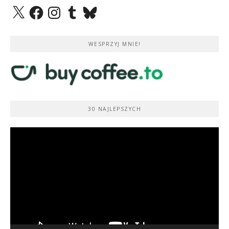
X
Facebook
Instagram
Tumblr
Bluesky
WESPRZYJ MNIE!
30 NAJLEPSZYCH
Odtwarzacz
video