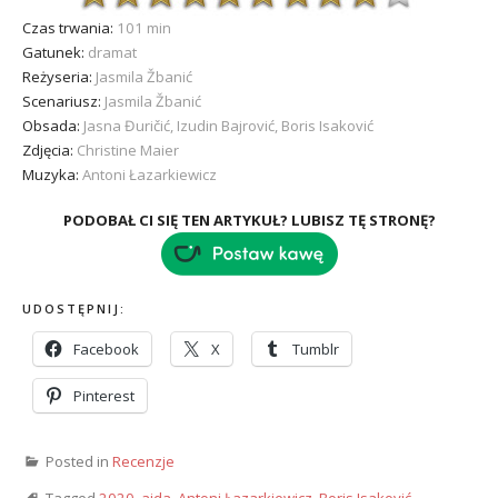
Czas trwania:
101 min
Gatunek:
dramat
Reżyseria:
Jasmila Žbanić
Scenariusz:
Jasmila Žbanić
Obsada:
Jasna Đuričić, Izudin Bajrović, Boris Isaković
Zdjęcia:
Christine Maier
Muzyka:
Antoni Łazarkiewicz
PODOBAŁ CI SIĘ TEN ARTYKUŁ? LUBISZ TĘ STRONĘ?
UDOSTĘPNIJ:
Facebook
X
Tumblr
Pinterest
Posted in
Recenzje