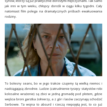
synów, którzy są już praktycznie dorosłymi mężczyznami. Tak samo
jak inni w tym wieku, chłopcy dorośli w ciągu kilku tygodni. Cały
natomiast film polega na dramatycznych próbach ewakuowania
rodziny.
To bolesny seans, bo w jego trakcie czujemy tą wielką niemoc i
nadciągającą zbrodnie. Ludzie (zatrudnienie tysięcy statystów robi
kolosalne wrażenie) są zbici w jedną gromadę pod płotem, gdzie
wejścia broni garstka żołnierzy, a z gór i lasów zaczynają schodzić
Serbowie. Ta wojna to absurd i rzeczą niepojętą jest, to co już