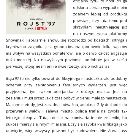
oficjalny tytuł to nosi druga
odsłona serialu wypadł moim
zdaniem lepiej od produkcji
powstałej trzy lata temu pod
skrzydłami nieistniejącej już
na naszym rynku platformy
Showmax. Fabularnie znowu się rozchodzi po kościach, intryga i
kryminalna zagadka jest grubo ciosana (ponownie kilka wątków
ma wpływ na wszystkich bohaterów), ale o dziwo całość angażuje
dużo mocniej. Na najwyższym poziomie, podobnie jak w części
pierwszej, stoją niezmiennie dwie rzeczy, ale o nich zaraz.
Rojst’97
to nie tylko powrót do fikcyjnego miasteczka, ale podobny
schemat przy zainicjowaniu fabularnych wydarzeń. Jest więc
przyjezdna, tym razem policjantka z dużego miasta. Jest na
zesłaniu i musi przez jakiś czas pobyć w cieniu małego miasteczka.
Ma inne metody, jest zaradna, odważna, ambitna. Gdy dochodzi do
przerwania wałów i zalewa miasto, policja trafia na zwłoki 12-
letniego chłopca. Tutaj nic się na komisariacie nie zmieniło, bo
sukces mierzy się innymi miarami. Liczy się szybka kwalifikacja jako
utonięcie, więc wszyscy powinni być zadowoleni. Nie Anna Jass