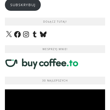
SUBSKRYBUJ
DOŁĄCZ TUTAJ!
X
Facebook
Instagram
Tumblr
Bluesky
WESPRZYJ MNIE!
30 NAJLEPSZYCH
Odtwarzacz
video