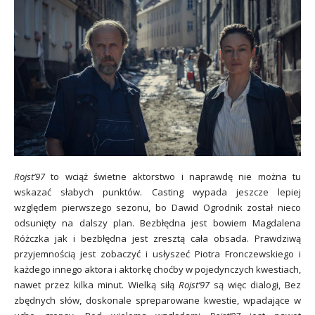
Rojst’97
to wciąż świetne aktorstwo i naprawdę nie można tu
wskazać słabych punktów. Casting wypada jeszcze lepiej
względem pierwszego sezonu, bo Dawid Ogrodnik został nieco
odsunięty na dalszy plan. Bezbłędna jest bowiem Magdalena
Różczka jak i bezbłędna jest zresztą cała obsada. Prawdziwą
przyjemnością jest zobaczyć i usłyszeć Piotra Fronczewskiego i
każdego innego aktora i aktorkę choćby w pojedynczych kwestiach,
nawet przez kilka minut. Wielką siłą
Rojst’97
są więc dialogi, Bez
zbędnych słów, doskonale spreparowane kwestie, wpadające w