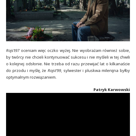
Rojs’t97
oceniam więc oczko wyżej. Nie wyobrażam również sobie,
by twórcy nie chcieli kontynuować sukcesu i nie myśleli w tej chwili
o kolejnej odsłonie. Nie trzeba od razu przewijać lat o kilkanaście
do przodu i myślę, że
Rojst’99
, sylwester i pluskwa milenijna byłby
optymalnym rozwiązaniem.
Patryk Karwowski