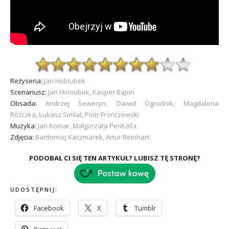
Reżyseria:
Jan Holoubek
Scenariusz:
Jan Holoubek, Kasper Bajon
Obsada:
Andrzej Seweryn, Dawid Ogrodnik, Magdalena
Różczka, Łukasz Simlat, Piotr Fronczewski
Muzyka:
Jan Komar, Małgorzata Penkalla
Zdjęcia:
Bartłomiej Kaczmarek, Artur Reinhart
PODOBAŁ CI SIĘ TEN ARTYKUŁ? LUBISZ TĘ STRONĘ?
UDOSTĘPNIJ:
Facebook
X
Tumblr