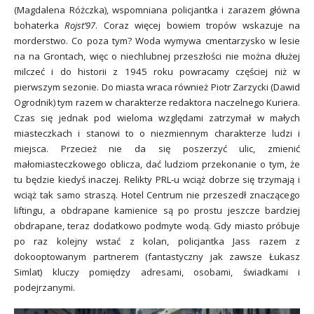
(Magdalena Różczka), wspomniana policjantka i zarazem główna
bohaterka
Rojst’97
. Coraz więcej bowiem tropów wskazuje na
morderstwo. Co poza tym? Woda wymywa cmentarzysko w lesie
na na Grontach, więc o niechlubnej przeszłości nie można dłużej
milczeć i do historii z 1945 roku powracamy częściej niż w
pierwszym sezonie. Do miasta wraca również Piotr Zarzycki (Dawid
Ogrodnik) tym razem w charakterze redaktora naczelnego Kuriera.
Czas się jednak pod wieloma względami zatrzymał w małych
miasteczkach i stanowi to o niezmiennym charakterze ludzi i
miejsca. Przecież nie da się poszerzyć ulic, zmienić
małomiasteczkowego oblicza, dać ludziom przekonanie o tym, że
tu będzie kiedyś inaczej. Relikty PRL-u wciąż dobrze się trzymają i
wciąż tak samo straszą. Hotel Centrum nie przeszedł znaczącego
liftingu, a obdrapane kamienice są po prostu jeszcze bardziej
obdrapane, teraz dodatkowo podmyte wodą. Gdy miasto próbuje
po raz kolejny wstać z kolan, policjantka Jass razem z
dokooptowanym partnerem (fantastyczny jak zawsze Łukasz
Simlat) kluczy pomiędzy adresami, osobami, świadkami i
podejrzanymi.