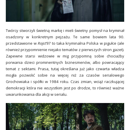
Twórcy stworzyli świetną markę i mieli świetny pomysł na kryminał
osadzony w konkretnym pejzażu. Te same bowiem lata 90.
przedstawione w
Rojst’97
to taka kryminalna Polska w pigułce (ale
również przypomnienie niejako tematów z pierwszych stron gazet).
Zapewne starsi widzowie w mig przypomną sobie chociażby
porwania dzieci prominentnych biznesmenów, albo powracający
temat z sektami. Prasa, tutaj określana już jako czwarta władza
mogła pozwolić sobie na więcej niż za czasów serialowego
Grochowiaka i spółki w 1984 roku. Czas zmian, wciąż raczkującej
demokracji która nie wszystkim jest po drodze, to również ważne
uwarunkowania dla akcji w serialu.