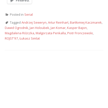
Pinterest
Posted in
Serial
Tagged
Andrzej Seweryn
,
Artur Reinhart
,
Bartłomiej Kaczmarek
,
Dawid Ogrodnik
,
Jan Holoubek
,
Jan Komar
,
Kasper Bajon
,
Magdalena Różczka
,
Małgorzata Penkalla
,
Piotr Fronczewski
,
ROJST'97
,
Łukasz Simlat