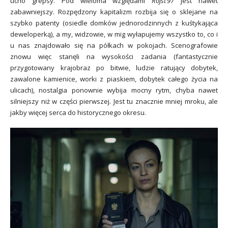
ucho grepsy. Pod wieloma względami
Rojst’97
jest nawet
zabawniejszy. Rozpędzony kapitalizm rozbija się o sklejane na
szybko patenty (osiedle domków jednorodzinnych z kuśtykająca
deweloperką), a my, widzowie, w mig wyłapujemy wszystko to, co i
u nas znajdowało się na półkach w pokojach. Scenografowie
znowu więc stanęli na wysokości zadania (fantastycznie
przygotowany krajobraz po bitwie, ludzie ratujący dobytek,
zawalone kamienice, worki z piaskiem, dobytek całego życia na
ulicach), nostalgia ponownie wybija mocny rytm, chyba nawet
silniejszy niż w części pierwszej. Jest tu znacznie mniej mroku, ale
jakby więcej serca do historycznego okresu.