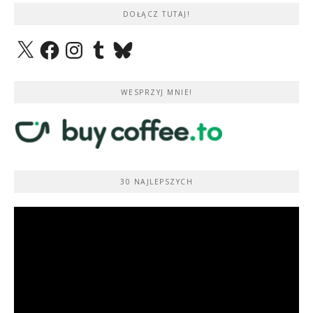
DOŁĄCZ TUTAJ!
X
Facebook
Instagram
Tumblr
Bluesky
WESPRZYJ MNIE!
30 NAJLEPSZYCH
Odtwarzacz
video