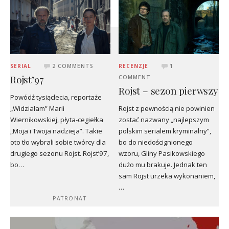
SERIAL
2 COMMENTS
RECENZJE
1
Rojst’97
COMMENT
Rojst – sezon pierwszy
Powódź tysiąclecia, reportaże
„Widziałam” Marii
Rojst z pewnością nie powinien
Wiernikowskiej, płyta-cegiełka
zostać nazwany „najlepszym
„Moja i Twoja nadzieja”. Takie
polskim serialem kryminalny”,
oto tło wybrali sobie twórcy dla
bo do niedoścignionego
drugiego sezonu Rojst. Rojst’97,
wzoru, Gliny Pasikowskiego
bo…
dużo mu brakuje. Jednak ten
sam Rojst urzeka wykonaniem,
…
PATRONAT