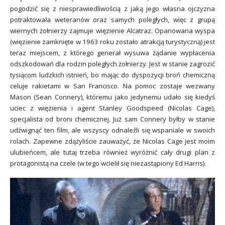
pogodzić się z niesprawiedliwością z jaką jego własna ojczyzna
potraktowała weteranów oraz samych poległych, więc z grupą
wiernych żołnierzy zajmuje więzienie Alcatraz. Opanowana wyspa
(więzienie zamknięte w 1963 roku zostało atrakcją turystyczną) jest
teraz miejscem, z którego generał wysuwa żądanie wypłacenia
odszkodowań dla rodzin poległych żołnierzy. Jest w stanie zagrozić
tysiącom ludzkich istnień, bo mając do dyspozycji broń chemiczną
celuje rakietami w San Francisco. Na pomoc zostaje wezwany
Mason (Sean Connery), któremu jako jedynemu udało się kiedyś
uciec z więzienia i agent Stanley Goodspeed (Nicolas Cage),
specjalista od broni chemicznej. Już sam Connery byłby w stanie
udźwignąć ten film, ale wszyscy odnaleźli się wspaniale w swoich
rolach. Zapewne zdążyliście zauważyć, że Nicolas Cage jest moim
ulubieńcem, ale tutaj trzeba również wyróżnić cały drugi plan z
protagonistą na czele (w tego wcielił się niezastąpiony Ed Harris).