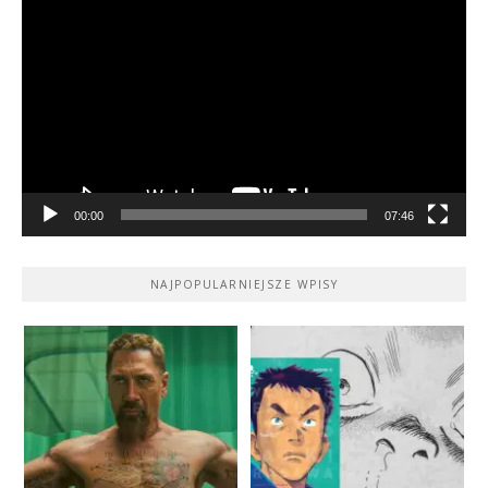
video
00:00
07:46
NAJPOPULARNIEJSZE WPISY