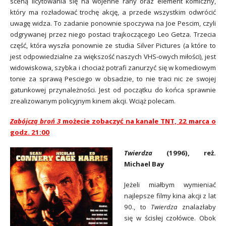
sceną licytowania się na wojenne rany oraz element komiczny,
który ma rozładować trochę akcję, a przede wszystkim odwrócić
uwagę widza. To zadanie ponownie spoczywa na Joe Pescim, czyli
odgrywanej przez niego postaci trajkoczącego Leo Getza. Trzecia
część, która wyszła ponownie ze studia Silver Pictures (a które to
jest odpowiedzialne za większość naszych VHS-owych miłości), jest
widowiskowa, szybka i chociaż potrafi zanurzyć się w komediowym
tonie za sprawą Pesciego w obsadzie, to nie traci nic ze swojej
gatunkowej przynależności. Jest od początku do końca sprawnie
zrealizowanym policyjnym kinem akcji. Wciąż polecam.
Zabójczą broń 3
możecie zobaczyć na kanale TNT, 22 marca o
godz. 21:00
Twierdza
(1996), reż.
Michael Bay
Jeżeli miałbym wymieniać
najlepsze filmy kina akcji z lat
90., to
Twierdza
znalazłaby
się w ścisłej czołówce. Obok