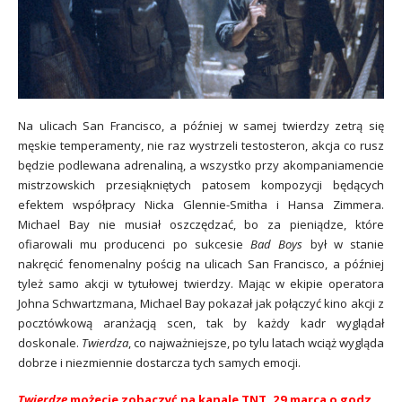
Na ulicach San Francisco, a później w samej twierdzy zetrą się
męskie temperamenty, nie raz wystrzeli testosteron, akcj
a co rusz
będzie podlewana adrenaliną, a wszystko przy akompaniamencie
mistrzowskich przesiąkniętych patosem kompozycji będących
efektem współpracy Nicka Glennie-Smitha i Hansa Zimmera.
Michael
Bay nie musiał oszczędzać, bo za pieniądze, które
ofiarowali mu producenci po sukcesie
Bad Boys
był w stanie
nakręcić fenomenalny pościg na ulicach San Francisco, a później
tyleż samo akcji w tytułowej twierdzy. Mając w ekipie operatora
Johna Schwartzmana, Michael Bay pokazał jak połączyć kino akcji z
pocztówkową aranżacją scen, tak by każdy kadr wyglądał
doskonale.
Twierdza
, co najważniejsze, po tylu latach wciąż wygląda
dobrze i niezmiennie dostarcza tych samych emocji.
Twierdzę
możecie zobaczyć na kanale TNT, 29 marca o godz.