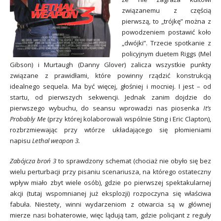
związanemu z częścią
pierwszą, to „trójkę” można z
powodzeniem postawić koło
„dwójki”. Trzecie spotkanie z
policyjnym duetem Riggs (Mel
Gibson) i Murtaugh (Danny Glover) zalicza wszystkie punkty
związane z prawidłami, które powinny rządzić konstrukcją
idealnego sequela. Ma być więcej, głośniej i mocniej. I jest – od
startu, od pierwszych sekwencji. Jednak zanim dojdzie do
pierwszego wybuchu, do seansu wprowadzi nas piosenka
It’s
Probably Me
(przy której kolaborowali wspólnie Sting i Eric Clapton),
rozbrzmiewając przy wtórze układającego się płomieniami
napisu
Lethal weapon 3.
Zabójcza broń 3
to sprawdzony schemat (chociaż nie obyło się bez
wielu perturbacji przy pisaniu scenariusza, na którego ostateczny
wpływ miało zbyt wiele osób), gdzie po pierwszej spektakularnej
akcji (tutaj wspomnianej już eksplozji) rozpoczyna się właściwa
fabuła. Niestety, winni wydarzeniom z otwarcia są w głównej
mierze nasi bohaterowie, więc lądują tam, gdzie policjant z reguły