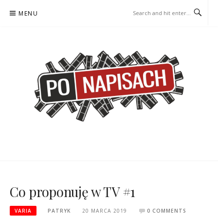
Skip
MENU
to
content
PO NAPISACH – KOMIKS –
KOMIKS – KSIĄŻKA – KINO
KSIĄŻKA – KINO
Co proponuję w TV #1
VARIA
PATRYK
20 MARCA 2019
0 COMMENTS