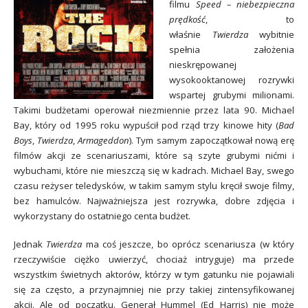
filmu
Speed – niebezpieczna
prędkość
, to
właśnie
Twierdza
wybitnie
spełnia założenia
nieskrępowanej
wysokooktanowej rozrywki
wspartej grubymi milionami.
Takimi budżetami operował niezmiennie przez lata 90. Michael
Bay, który od 1995 roku wypuścił pod rząd trzy kinowe hity (
Bad
Boys
,
Twierdza
,
Armageddon
). Tym samym zapoczątkował nową erę
filmów akcji ze scenariuszami, które są szyte grubymi nićmi i
wybuchami, które nie mieszczą się w kadrach. Michael Bay, swego
czasu reżyser teledysków, w takim samym stylu kręcił swoje filmy,
bez hamulców. Najważniejsza jest rozrywka, dobre zdjęcia i
wykorzystany do ostatniego centa budżet.
Jednak
Twierdza
ma coś jeszcze, bo oprócz scenariusza (w który
rzeczywiście ciężko uwierzyć, chociaż intryguje) ma przede
wszystkim świetnych aktorów, którzy w tym gatunku nie pojawiali
się za często, a przynajmniej nie przy takiej zintensyfikowanej
akcji. Ale od początku. Generał Hummel (Ed Harris) nie może