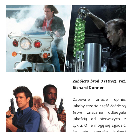
Zabójcza broń 3
(1992), reż.
Richard Donner
Zapewne znacie opinie,
jakoby trzecia część
Zabójczej
broni
znacznie odbiegała
jakością od pierwszych z
cyklu. O ile mogę się zgodzić,
że nie zagraża kultowi