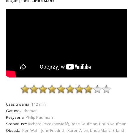
drugim planie
Linda Manz
!
Czas trwania:
112 min
Gatunek:
dramat
Reżyseria:
Philip Kaufman
Scenariusz:
Richard Price (powieść), Rose Kaufman, Philip Kaufman
Obsada:
Ken Wahl, John Friedrich, Karen Allen, Linda Manz, Erland