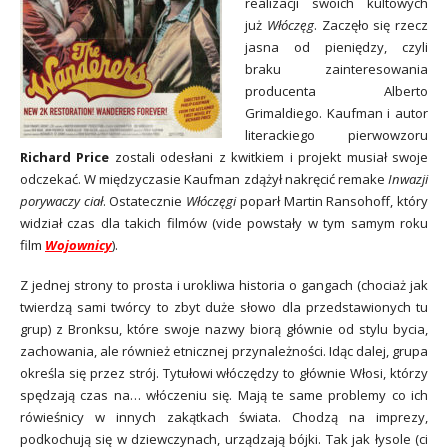
realizacji swoich kultowych
już
Włóczęg
. Zaczęło się rzecz
jasna od pieniędzy, czyli
braku zainteresowania
producenta Alberto
Grimaldiego. Kaufman i autor
literackiego pierwowzoru
Richard Price
zostali odesłani z kwitkiem i projekt musiał swoje
odczekać. W międzyczasie Kaufman zdążył nakręcić remake
Inwazji
porywaczy ciał
. Ostatecznie
Włóczęgi
poparł Martin Ransohoff, który
widział czas dla takich filmów (vide powstały w tym samym roku
film
Wojownicy
).
Z jednej strony to prosta i urokliwa historia o gangach (chociaż jak
twierdzą sami twórcy to zbyt duże słowo dla przedstawionych tu
grup) z Bronksu, które swoje nazwy biorą głównie od stylu bycia,
zachowania, ale również etnicznej przynależności. Idąc dalej, grupa
określa się przez strój. Tytułowi
włóczędzy
to głównie Włosi, którzy
spędzają czas na… włóczeniu się. Mają te same problemy co ich
rówieśnicy w innych zakątkach świata. Chodzą na imprezy,
podkochują się w dziewczynach, urządzają bójki. Tak jak łysole (ci