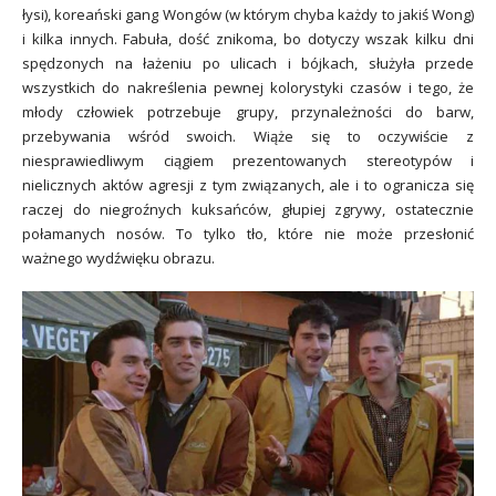
łysi), koreański gang Wongów (w którym chyba każdy to jakiś Wong)
i kilka innych. Fabuła, dość znikoma, bo dotyczy wszak kilku dni
spędzonych na łażeniu po ulicach i bójkach, służyła przede
wszystkich do nakreślenia pewnej kolorystyki czasów i tego, że
młody człowiek potrzebuje grupy, przynależności do barw,
przebywania wśród swoich. Wiąże się to oczywiście z
niesprawiedliwym ciągiem prezentowanych stereotypów i
nielicznych aktów agresji z tym związanych, ale i to ogranicza się
raczej do niegroźnych kuksańców, głupiej zgrywy, ostatecznie
połamanych nosów. To tylko tło, które nie może przesłonić
ważnego wydźwięku obrazu.