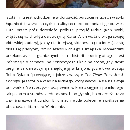
Istotą filmu jest wchodzenie w dorosłość, porzucenie uciech w stylu
łapania dziewczyn za cycki na ulicy na rzecz oddania się „sprawie”.
Tutaj przez próg dorosłości próbuje przejść Richie (Ken Wahl)
wiążąc się na chwilę z dziewczyną (Karen Allen wciąż u progu swojej
aktorskiej kariery), jakby nie tutejszą, skierowaną na inne (jak się
okazuje) priorytety niż koleżanki Richiego z trzepaka. Momentami
przełomowymi, granicznymi dla historii coming-of-age jest
informacja o zamachu na Kennedy’ego i kolejna scena, gdy Richie
biegnie za dziewczyną i znajduje ją w knajpie, gdzie trwa występ
Boba Dylana śpiewającego jakże znaczące
The Times They Are A-
Changin
. Jeszcze nie czas na Richiego, który wycofuje się na swoje
podwórko. Ale rzeczywistość pewnie w końcu sięgnie i po młodego,
tak jak armia Stanów Zjednoczonych po „łysoli”, bo przecież już za
chwilę prezydent Lyndon B. Johnson wyda polecenie zwiększenia
obecności militarnej w Wietnamie.