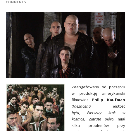
COMMENTS
Zaangażowany od początku
w produkcję amerykański
filmowiec
Philip Kaufman
(
Nieznośna lekkość
bytu
,
Pierwszy krok w
kosmos
,
Zatrute pióro
) miał
kilka problemów przy