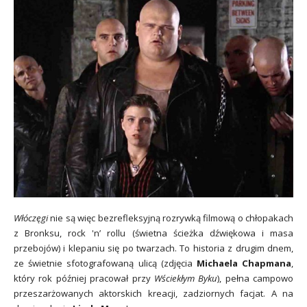
Włóczęgi
nie są więc bezrefleksyjną rozrywką filmową o chłopakach
z Bronksu, rock 'n’ rollu (świetna ścieżka dźwiękowa i masa
przebojów) i klepaniu się po twarzach. To historia z drugim dnem,
ze świetnie sfotografowaną ulicą (zdjęcia
Michaela Chapmana
,
który rok później pracował przy
Wściekłym Byku
), pełna campowo
przeszarżowanych aktorskich kreacji, zadziornych facjat. A na