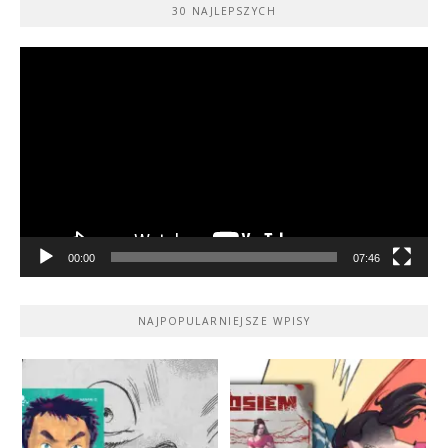
30 NAJLEPSZYCH
Odtwarzacz
video
00:00
07:46
NAJPOPULARNIEJSZE WPISY