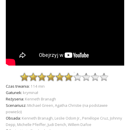
Czas trwania:
114 min
Gatunek:
kryminał
Reżyseria:
Kenneth Branagh
Scenariusz:
Michael Green, Agatha Christie (na podstawie
powieści)
Obsada:
Kenneth Branagh, Leslie Odom Jr., Penélope Cruz, Johnny
Depp, Michelle Pfeiffer, Judi Dench, Willem Dafoe