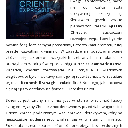
uwagę, zainteresować, może
nie do końca istotą
opisywanej rzeczy, tj.
śledztwem (jeżeli znacie
pierwowzór literacki
Agathy
Christie
, zaskoczeni
rozwojem wypadków być nie
powinniście), lecz samymi postaciami, uczestnikami dramatu, tutaj
przede wszystkim kryminału. W zasadzie na pozytywną ocenę
złożyło się aktorstwo wszystkich zebranych na planie, z
Branaghiem w roli głównej oraz zdjęcia
Harisa Zambarloukosa
.
Zagadka, chociaż rzeczywiście nie intryguje z wiadomych
względów, to byłem ciekawy samego jej rozwiązania, a w zasadzie
tego jak
Kenneth Branagh
zamknie finał. No i tego, jak zachowa
się najlepszy detektyw na świecie – Hercules Poirot.
Schemat jest znany i nic nie jest w stanie przełamać fabuły
szlagieru Agathy Christie z morderstwem w przedziale wagonu linii
Orient Express, podejrzanymi w tej sprawie i detektywem, który na
nieszczęście podejrzanego znalazł się w tym samym miejscu.
Pozostała cześć seansu również przebiega bez widocznych