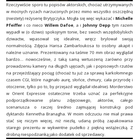
Rzeczywiście sporo tu popisów aktorskich, chociaż utrzymywanych
w mocnych ryzach narzuconych przez mimo wszystko oszczędną
(niestety) reżyserię Brytyjczyka. Mogła się więc wykazać i
Michelle
Pfeiffer
i co nieco
Willem Dafoe
, a i
Johnny Depp
tym razem
wypadł w (o dziwo) spokojnym tonie, bez swoich wszędobylskich
dziwactw, wpasował się idealnie, wręcz brylował swoją
normalnością. Zdjęcia Harisa Zambarloukosa to osobny akapit i
należne uznanie. Prezentowany na taśmie 70 mm obraz wyglądał
bardzo… nowocześnie, z taką samą wirtuozerią zarówno przy
prowadzeniu kamery na długich ujęciach, jak i popisowych rzutów
na przejeżdżający pociąg (chociaż tu już za sprawą karkołomnego
czasem CGI, które naginało aurę, słońce, chmury, cała przyrodę i
otoczenie, tylko po to, by przejazd wyglądał idealnie). Morderstwo
w Orient Expressie ostatecznie trzeba uznać za perfekcyjne
podporządkowanie planu zdjęciowego, aktorów, całego
scenariusza o raczej średnio zajmującej konstrukcji pod
dyktando Kennetha Branagha. W moim odczuciu nie miał prawa
stać się niczym więcej, niż niezłą, udaną próbą zapakowania
starego prezentu w wykwintne pudełko z piękną wstążeczką. Z
drobną niespodzianką jako dodatek od sprzedawcy.