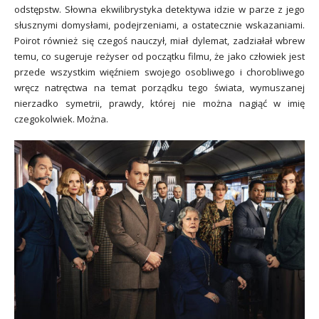
odstępstw. Słowna ekwilibrystyka detektywa idzie w parze z jego
słusznymi domysłami, podejrzeniami, a ostatecznie wskazaniami.
Poirot również się czegoś nauczył, miał dylemat, zadziałał wbrew
temu, co sugeruje reżyser od początku filmu, że jako człowiek jest
przede wszystkim więźniem swojego osobliwego i chorobliwego
wręcz natręctwa na temat porządku tego świata, wymuszanej
nierzadko symetrii, prawdy, której nie można nagiąć w imię
czegokolwiek. Można.