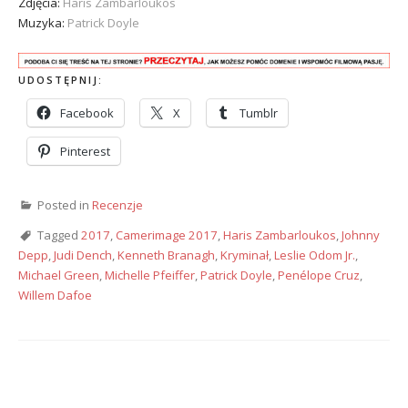
Zdjęcia:
Haris Zambarloukos
Muzyka:
Patrick Doyle
UDOSTĘPNIJ:
Facebook
X
Tumblr
Pinterest
Posted in
Recenzje
Tagged
2017
,
Camerimage 2017
,
Haris Zambarloukos
,
Johnny
Depp
,
Judi Dench
,
Kenneth Branagh
,
Kryminał
,
Leslie Odom Jr.
,
Michael Green
,
Michelle Pfeiffer
,
Patrick Doyle
,
Penélope Cruz
,
Willem Dafoe