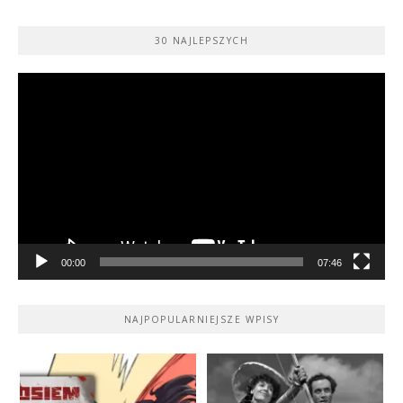
30 NAJLEPSZYCH
Odtwarzacz
video
00:00
07:46
NAJPOPULARNIEJSZE WPISY