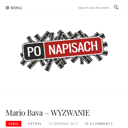
Skip
MENU
to
content
PO NAPISACH – KOMIKS –
KOMIKS – KSIĄŻKA – KINO
KSIĄŻKA – KINO
Mario Bava – WYZWANIE
VARIA
PATRYK
13 SIERPNIA 2017
4 COMMENTS