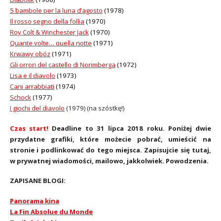
5 bambole per la luna d’agosto
(1978)
Il rosso segno della follia
(1970)
Roy Colt & Winchester Jack
(1970)
Quante volte… quella notte
(1971)
Krwawy obóz
(1971)
Gli orrori del castello di Norimberga
(1972)
Lisa e il diavolo
(1973)
Cani arrabbiati
(1974)
Schock
(1977)
I giochi del diavolo
(1979) (na szóstkę!)
Czas start!
Deadline to 31 lipca 2018 roku. Poniżej dwie
przydatne grafiki, które możecie pobrać, umieścić na
stronie i podlinkować do tego miejsca. Zapisujcie się tutaj,
w prywatnej wiadomości, mailowo, jakkolwiek. Powodzenia.
ZAPISANE BLOGI:
Panorama kina
La Fin Absolue du Monde