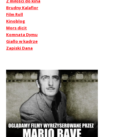
Z miłości do kina
Brudny Kalafior
Film Roll
Kinoblog
Mors dicit
Komnata Dymu
Giallo w kadrze
Zapiski Dana