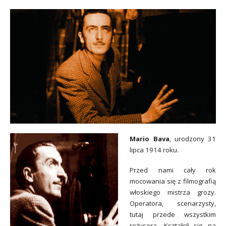
Mario Bava
, urodzony 31
lipca 1914 roku.
Przed nami cały rok
mocowania się z filmografią
włoskiego mistrza grozy.
Operatora, scenarzysty,
tutaj przede wszystkim
reżysera. Kształcił się na