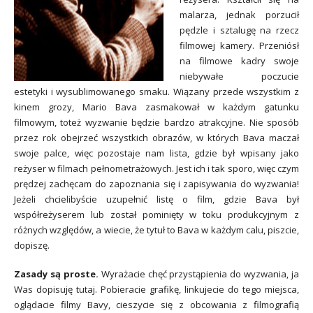
malarza, jednak porzucił
pędzle i sztalugę na rzecz
filmowej kamery. Przeniósł
na filmowe kadry swoje
niebywałe poczucie
estetyki i wysublimowanego smaku. Wiązany przede wszystkim z
kinem grozy, Mario Bava zasmakował w każdym gatunku
filmowym, toteż wyzwanie będzie bardzo atrakcyjne. Nie sposób
przez rok obejrzeć wszystkich obrazów, w których Bava maczał
swoje palce, więc pozostaje nam lista, gdzie był wpisany jako
reżyser w filmach pełnometrażowych. Jest ich i tak sporo, więc czym
prędzej zachęcam do zapoznania się i zapisywania do wyzwania!
Jeżeli chcielibyście uzupełnić listę o film, gdzie Bava był
współreżyserem lub został pominięty w toku produkcyjnym z
różnych względów, a wiecie, że tytuł to Bava w każdym calu, piszcie,
dopiszę.
Zasady są proste.
Wyrażacie chęć przystąpienia do wyzwania, ja
Was dopisuję tutaj. Pobieracie grafikę, linkujecie do tego miejsca,
oglądacie filmy Bavy, cieszycie się z obcowania z filmografią