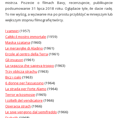
mistrza. Piszecie o filmach Bavy, recenzujecie, publikujecie
podsumowanie 31 lipca 2018 roku. Oglądacie tyle, ile dacie radę.
To nie wyścig, a wyzwanie ma po prostu przybliżyć w mniejszym lub
większym stopniu filmografię twórcy.
I vampiri
(1957)
Caltiki il mostro immortale
(1959)
Maska szatana
(1960)
Le meraviglie di Aladino
(1961)
Ercole al centro della Terra
(1961)
Gli invasori
(1961)
La ragazza che sapeva troppo
(1963)
Trzy oblicza strachu
(1963)
Bicz i cialo
(1963)
6 donne per l’assassino
(1964)
La strada per Forte Alamo
(1964)
Terror w kosmosie
(1965)
I coltelli del vendicatore
(1966)
Operacja strach
(1966)
Le spie vengono dal semifreddo
(1966)
Diabolik
(1968)