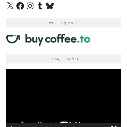
X
Facebook
Instagram
Tumblr
Bluesky
WESPRZYJ MNIE!
30 NAJLEPSZYCH
Odtwarzacz
video