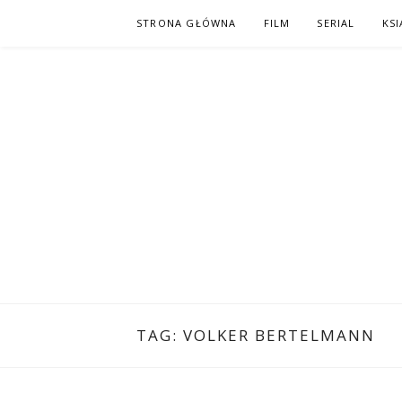
Skip
STRONA GŁÓWNA
FILM
SERIAL
KSI
to
content
PO NAPISAC
KOMIKS – KSIĄŻKA – KINO
TAG:
VOLKER BERTELMANN