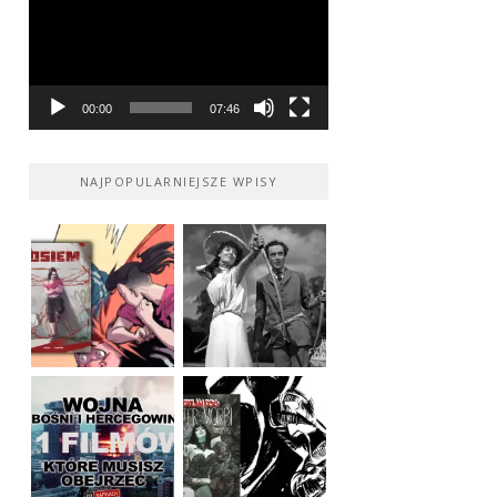
00:00
07:46
NAJPOPULARNIEJSZE WPISY