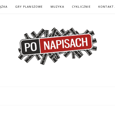
ĄŻKA
GRY PLANSZOWE
MUZYKA
CYKLICZNIE
KONTAKT 
H – KOMIKS – KSI