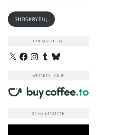
e-
mail
SUBSKRYBUJ
DOŁĄCZ TUTAJ!
X
Facebook
Instagram
Tumblr
Bluesky
WESPRZYJ MNIE!
30 NAJLEPSZYCH
Odtwarzacz
video