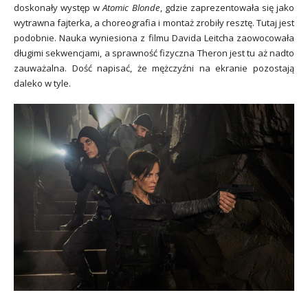
doskonały występ w
Atomic Blonde
, gdzie zaprezentowała się jako
wytrawna fajterka, a choreografia i montaż zrobiły resztę. Tutaj jest
podobnie. Nauka wyniesiona z filmu Davida Leitcha zaowocowała
długimi sekwencjami, a sprawność fizyczna Theron jest tu aż nadto
zauważalna. Dość napisać, że mężczyźni na ekranie pozostają
daleko w tyle.