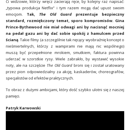
Ci widzowie, którzy wręcz zacierają ręce, by kolejny raz napisać:
„typowa produkcja Netflix” i tym razem mogą dać upust swoim
emocjom.
Tak,
The Old Guard
prezentuje bezpieczny
standard, rozmiękczony temat, sporo kompromisów. Gina
Prince-Bythewood nie miał odwagi ani by nacisnąć mocniej
na pedał gazu ani by dać sobie spokój z hamulcem przed
ścianą
. Takie filmy (a szczególnie tak nęcący wyobraźnię koncept o
nieśmiertelnych, którzy z wampirami nie mają nic wspólnego)
muszą być przepełnione mrokiem, smutkiem, faktura powinna
uderzać w szorstkie rysy. Wiele zabrakło, by wystawić wysokie
noty, ale na szczęście
The Old Guard
broni się i został uratowany
przez pion odpowiedzialny za akcję, kaskaderów, choreografów,
specjalistów od efektów praktycznych.
To obraz z dużymi ambicjami, który dość szybko ulotni się z naszej
pamięci.
Patryk Karwowski