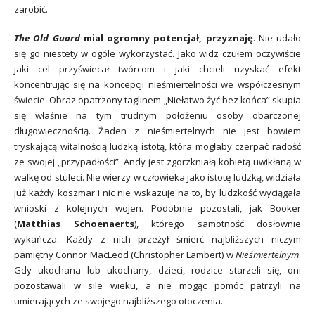
zarobić.
The Old Guard
miał ogromny potencjał, przyznaję
. Nie udało
się go niestety w ogóle wykorzystać. Jako widz czułem oczywiście
jaki cel przyświecał twórcom i jaki chcieli uzyskać efekt
koncentrując się na koncepcji nieśmiertelności we współczesnym
świecie. Obraz opatrzony taglinem „Niełatwo żyć bez końca” skupia
się właśnie na tym trudnym położeniu osoby obarczonej
długowiecznością. Żaden z nieśmiertelnych nie jest bowiem
tryskającą witalnością ludzką istotą, która mogłaby czerpać radość
ze swojej „przypadłości”. Andy jest zgorzkniałą kobietą uwikłaną w
walkę od stuleci. Nie wierzy w człowieka jako istotę ludzką, widziała
już każdy koszmar i nic nie wskazuje na to, by ludzkość wyciągała
wnioski z kolejnych wojen. Podobnie pozostali, jak Booker
(
Matthias Schoenaerts
), którego samotność dosłownie
wykańcza. Każdy z nich przeżył śmierć najbliższych niczym
pamiętny Connor MacLeod (Christopher Lambert) w
Nieśmiertelnym
.
Gdy ukochana lub ukochany, dzieci, rodzice starzeli się, oni
pozostawali w sile wieku, a nie mogąc pomóc patrzyli na
umierających ze swojego najbliższego otoczenia.