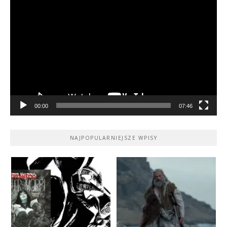
Odtwarzacz
video
00:00
07:46
NAJPOPULARNIEJSZE WPISY