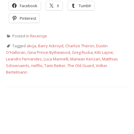
Facebook
X
Tumblr
Pinterest
Posted in
Recenzje
Tagged
akcja
,
Barry Ackroyd
,
Charlize Theron
,
Dustin
O'Halloran
,
Gina Prince-Bythewood
,
Greg Rucka
,
KiKi Layne
,
Leandro Fernandez
,
Luca Marinelli
,
Marwan Kenzari
,
Matthias
Schoenaerts
,
netflix
,
Tami Reiker
,
The Old Guard
,
Volker
Bertelmann