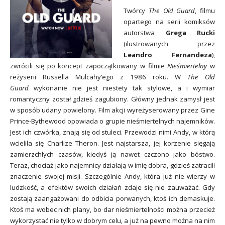
Twórcy
The Old Guard
, filmu
opartego na serii komiksów
autorstwa
Grega Rucki
(ilustrowanych przez
Leandro Fernandeza
),
zwrócili się po koncept zapoczątkowany w filmie
Nieśmiertelny
w
reżyserii Russella Mulcahy’ego z 1986 roku. W
The Old
Guard
wykonanie nie jest niestety tak stylowe, a i wymiar
romantyczny został gdzieś zagubiony. Główny jednak zamysł jest
w sposób udany powielony. Film akcji wyreżyserowany przez Gine
Prince-Bythewood opowiada o grupie nieśmiertelnych najemników.
Jest ich czwórka, znają się od stuleci. Przewodzi nimi Andy, w którą
wcieliła się Charlize Theron. Jest najstarsza, jej korzenie sięgają
zamierzchłych czasów, kiedyś ją nawet czczono jako bóstwo.
Teraz, chociaż jako najemnicy działają w imię dobra, gdzieś zatracili
znaczenie swojej misji. Szczególnie Andy, która już nie wierzy w
ludzkość, a efektów swoich działań zdaje się nie zauważać. Gdy
zostają zaangażowani do odbicia porwanych, ktoś ich demaskuje.
Ktoś ma wobec nich plany, bo dar nieśmiertelności można przecież
wykorzystać nie tylko w dobrym celu, a już na pewno można na nim