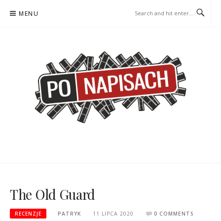
Skip
MENU
to
content
PO NAPISACH – KOMIKS –
KOMIKS – KSIĄŻKA – KINO
KSIĄŻKA – KINO
The Old Guard
RECENZJE
PATRYK
11 LIPCA 2020
0 COMMENTS