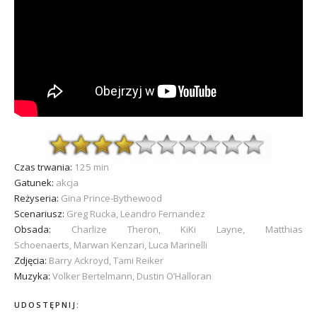
Czas trwania:
125 min
Gatunek:
akcja
Reżyseria:
Gina Prince-Bythewood
Scenariusz:
Greg Rucka, Leandro Fernandez
Obsada:
Charlize Theron, KiKi Layne, Matthias
Schoenaerts, Marwan Kenzari, Luca Marinelli
Zdjęcia:
Barry Ackroyd, Tami Reiker
Muzyka:
Volker Bertelmann, Dustin O’Halloran
UDOSTĘPNIJ: