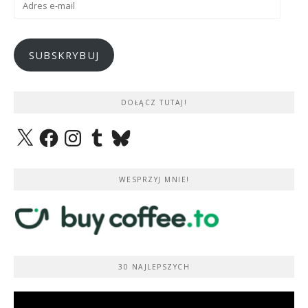
e-
mail
SUBSKRYBUJ
DOŁĄCZ TUTAJ!
X
Facebook
Instagram
Tumblr
Bluesky
WESPRZYJ MNIE!
30 NAJLEPSZYCH
Odtwarzacz