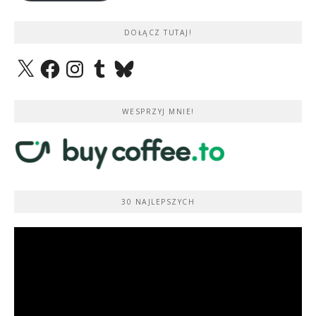
DOŁĄCZ TUTAJ!
X
Facebook
Instagram
Tumblr
Bluesky
WESPRZYJ MNIE!
30 NAJLEPSZYCH
Odtwarzacz
video