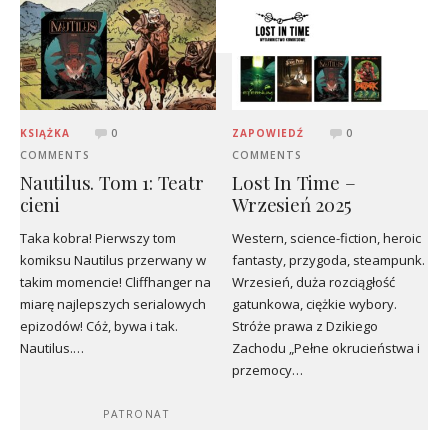
KSIĄŻKA
0
ZAPOWIEDŹ
0
COMMENTS
COMMENTS
Nautilus. Tom 1: Teatr
Lost In Time –
cieni
Wrzesień 2025
Taka kobra! Pierwszy tom
Western, science-fiction, heroic
komiksu Nautilus przerwany w
fantasty, przygoda, steampunk.
takim momencie! Cliffhanger na
Wrzesień, duża rozciągłość
miarę najlepszych serialowych
gatunkowa, ciężkie wybory.
epizodów! Cóż, bywa i tak.
Stróże prawa z Dzikiego
Nautilus.…
Zachodu „Pełne okrucieństwa i
przemocy…
PATRONAT