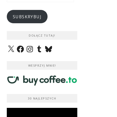
e-
mail
SUBSKRYBUJ
DOŁĄCZ TUTAJ!
X
Facebook
Instagram
Tumblr
Bluesky
WESPRZYJ MNIE!
30 NAJLEPSZYCH
Odtwarzacz
video