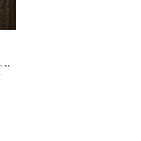
órcom
y…