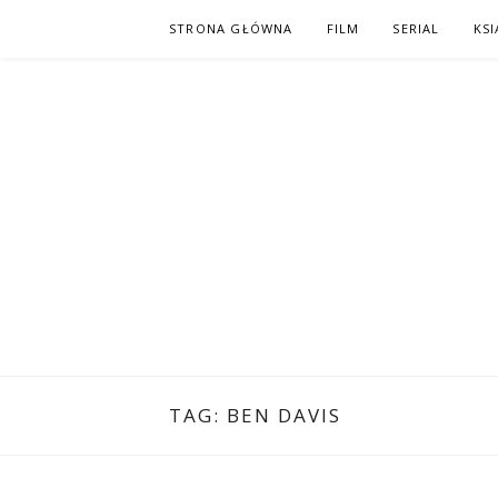
Skip
STRONA GŁÓWNA
FILM
SERIAL
KSI
to
content
PO NAPISAC
KOMIKS – KSIĄŻKA – KINO
TAG:
BEN DAVIS