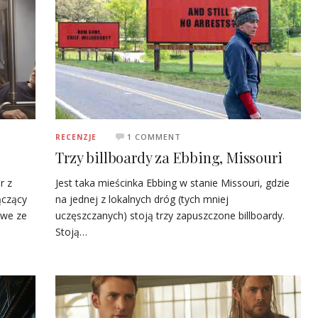
1 COMMENT
RECENZJE
Trzy billboardy za Ebbing, Missouri
r z
Jest taka mieścinka Ebbing w stanie Missouri, gdzie
ączący
na jednej z lokalnych dróg (tych mniej
owe ze
uczęszczanych) stoją trzy zapuszczone billboardy.
Stoją…