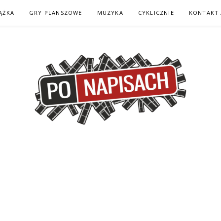
ĄŻKA
GRY PLANSZOWE
MUZYKA
CYKLICZNIE
KONTAKT 
H – KOMIKS – KSI