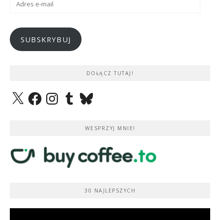
e-
mail
SUBSKRYBUJ
DOŁĄCZ TUTAJ!
X
Facebook
Instagram
Tumblr
Bluesky
WESPRZYJ MNIE!
30 NAJLEPSZYCH
Odtwarzacz