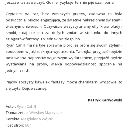
jeszcze raz zawalczyć. Kto nie ryzykuje, ten nie pije szampana.
Czytałem na raz, bez większych przerw, cudowna to była
odskocznia. Mocno angażująca, ze świetnie nakreślonym światem i
własnym uniwersum. Oczywiście wszyscy znamy elfy, krasnoludy i
smoki, tutaj nie ma za dużych zmian w stosunku do innych
szlagierów fantasy. To jednak nic złego, bo
Ryan Cahill ma na tyle sprawne pióro, że broni się swoim stylem i
sposobem w jaki rozkręca wydarzenia. Ta trójka przyjaciół będzie
postawiona naprzeciw najgorszym wydarzeniem, przyjaźń będzie
wystawiana na próby, wielka odpowiedzialność spocznie na
jednym z nich.
Piękny soczysty kawałek fantasy, mocni charakterni wrogowie, to
się czyta! Dajcie szansę.
Patryk Karwowski
Autor:
Ryan Cahill
Tłumaczenie:
Wiesław Marcysiak
Korekta:
Magdalena Wójcik
Ilość stron:
604