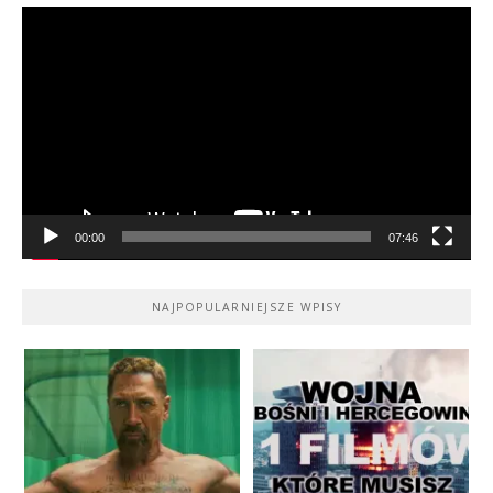
Odtwarzacz
video
00:00
07:46
NAJPOPULARNIEJSZE WPISY