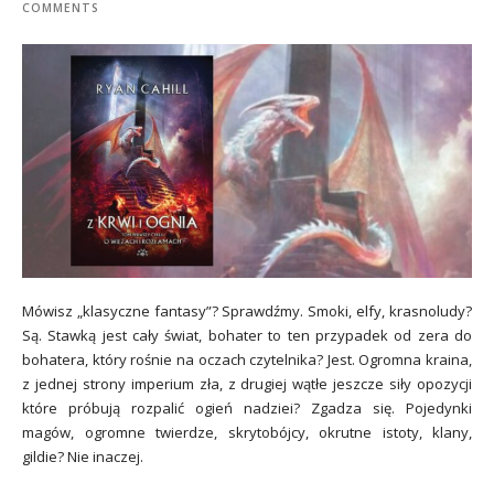
COMMENTS
Mówisz „klasyczne fantasy”? Sprawdźmy. Smoki, elfy, krasnoludy?
Są. Stawką jest cały świat, bohater to ten przypadek od zera do
bohatera, który rośnie na oczach czytelnika? Jest. Ogromna kraina,
z jednej strony imperium zła, z drugiej wątłe jeszcze siły opozycji
które próbują rozpalić ogień nadziei? Zgadza się. Pojedynki
magów, ogromne twierdze, skrytobójcy, okrutne istoty, klany,
gildie? Nie inaczej.