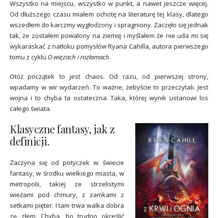
Wszystko na miejscu, wszystko w punkt, a nawet jeszcze więcej.
Od dłuższego czasu miałem ochotę na literaturę tej klasy, dlatego
wszedłem do karczmy wygłodzony i spragniony. Zaczęło się jednak
tak, że zostałem powalony na ziemię i myślałem że nie uda mi się
wykaraskać z natłoku pomysłów Ryana Cahilla, autora pierwszego
tomu z cyklu
O więzach i rozłamach
.
Otóż początek to jest chaos. Od razu, od pierwszej strony,
wpadamy w wir wydarzeń. To ważne, żebyście to przeczytali. Jest
wojna i to chyba ta ostateczna. Taka, której wynik ustanowi los
całego świata.
Klasyczne fantasy, jak z
definicji.
Zaczyna się od potyczek w świecie
fantasy, w środku wielkiego miasta, w
metropolii, takiej ze strzelistymi
wieżami pod chmury, z zamkami z
setkami pięter. I tam trwa walka dobra
ze złem. Chyba, bo trudno określić