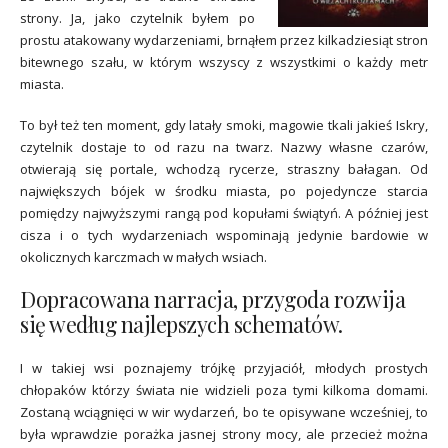
strony. Ja, jako czytelnik byłem po
prostu atakowany wydarzeniami, brnąłem przez kilkadziesiąt stron
bitewnego szału, w którym wszyscy z wszystkimi o każdy metr
miasta.
To był też ten moment, gdy latały smoki, magowie tkali jakieś Iskry,
czytelnik dostaje to od razu na twarz. Nazwy własne czarów,
otwierają się portale, wchodzą rycerze, straszny bałagan. Od
największych bójek w środku miasta, po pojedyncze starcia
pomiędzy najwyższymi rangą pod kopułami świątyń. A później jest
cisza i o tych wydarzeniach wspominają jedynie bardowie w
okolicznych karczmach w małych wsiach.
Dopracowana narracja, przygoda rozwija
się według najlepszych schematów.
I w takiej wsi poznajemy trójkę przyjaciół, młodych prostych
chłopaków którzy świata nie widzieli poza tymi kilkoma domami.
Zostaną wciągnięci w wir wydarzeń, bo te opisywane wcześniej, to
była wprawdzie porażka jasnej strony mocy, ale przecież można