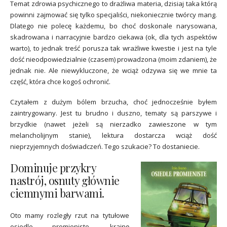
Temat zdrowia psychicznego to drażliwa materia, dzisiaj taka którą
powinni zajmować się tylko specjaliści, niekoniecznie twórcy mang.
Dlatego nie polecę każdemu, bo choć doskonale narysowana,
skadrowana i narracyjnie bardzo ciekawa (ok, dla tych aspektów
warto), to jednak treść porusza tak wrażliwe kwestie i jest na tyle
dość nieodpowiedzialnie (czasem) prowadzona (moim zdaniem), że
jednak nie. Ale niewykluczone, że wciąż odzywa się we mnie ta
część, która chce kogoś ochronić.
Czytałem z dużym bólem brzucha, choć jednocześnie byłem
zaintrygowany. Jest tu brudno i duszno, tematy są parszywe i
brzydkie (nawet jeżeli są nierzadko zawieszone w tym
melancholijnym stanie), lektura dostarcza wciąż dość
nieprzyjemnych doświadczeń. Tego szukacie? To dostaniecie.
Dominuje przykry
nastrój, osnuty głównie
ciemnymi barwami.
Oto mamy rozległy rzut na tytułowe
osiedle promieniste, krainę