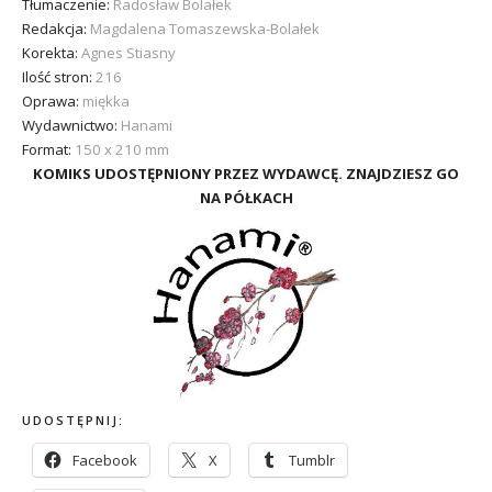
Tłumaczenie:
Radosław Bolałek
Redakcja:
Magdalena Tomaszewska-Bolałek
Korekta:
Agnes Stiasny
Ilość stron:
216
Oprawa:
miękka
Wydawnictwo:
Hanami
Format:
150 x 210 mm
KOMIKS UDOSTĘPNIONY PRZEZ WYDAWCĘ. ZNAJDZIESZ GO
NA PÓŁKACH
UDOSTĘPNIJ:
Facebook
X
Tumblr