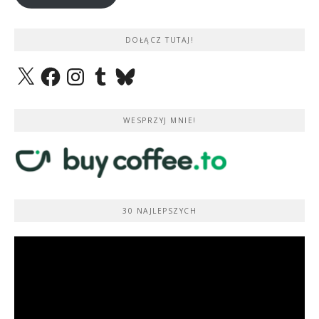
DOŁĄCZ TUTAJ!
X
Facebook
Instagram
Tumblr
Bluesky
WESPRZYJ MNIE!
30 NAJLEPSZYCH
Odtwarzacz
video