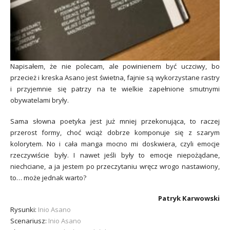
Napisałem, że nie polecam, ale powinienem być uczciwy, bo
przecież i kreska Asano jest świetna, fajnie są wykorzystane rastry
i przyjemnie się patrzy na te wielkie zapełnione smutnymi
obywatelami bryły.
Sama słowna poetyka jest już mniej przekonująca, to raczej
przerost formy, choć wciąż dobrze komponuje się z szarym
kolorytem. No i cała manga mocno mi doskwiera, czyli emocje
rzeczywiście były. I nawet jeśli były to emocje niepożądane,
niechciane, a ja jestem po przeczytaniu wręcz wrogo nastawiony,
to… może jednak warto?
Patryk Karwowski
Rysunki:
Inio Asano
Scenariusz:
Inio Asano