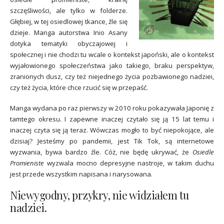
szczęśliwości, ale tylko w folderze.
Głębiej, w tej osiedlowej tkance, źle się
dzieje. Manga autorstwa Inio Asany
dotyka tematyki obyczajowej i
społecznej i nie chodzi tu wcale o kontekst japoński, ale o kontekst
wyjałowionego społeczeństwa jako takiego, braku perspektyw,
zranionych dusz, czy też niejednego życia pozbawionego nadziei,
czy też życia, które chce rzucić się w przepaść.
Manga wydana po raz pierwszy w 2010 roku pokazywała Japonię z
tamtego okresu. I zapewne inaczej czytało się ją 15 lat temu i
inaczej czyta się ją teraz. Wówczas mogło to być niepokojące, ale
dzisiaj? Jesteśmy po pandemii, jest Tik Tok, są internetowe
wyzwania, bywa bardzo źle. Cóż, nie będę ukrywać, że
Osiedle
Promieniste
wyzwala mocno depresyjne nastroje, w takim duchu
jest przede wszystkim napisana i narysowana.
Niewygodny, przykry, nie widziałem tu
nadziei.