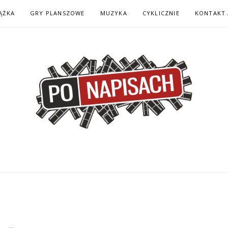
ĄŻKA
GRY PLANSZOWE
MUZYKA
CYKLICZNIE
KONTAKT 
H – KOMIKS – KSI