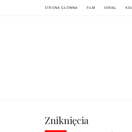
Skip
STRONA GŁÓWNA
FILM
SERIAL
KSI
to
content
PO NAPISAC
KOMIKS – KSIĄŻKA – KINO
Zniknięcia