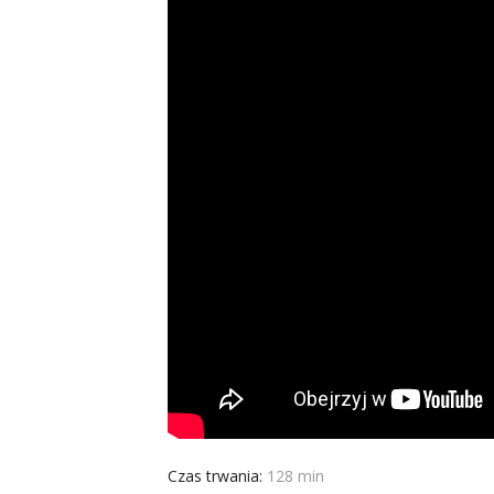
Czas trwania:
128 min