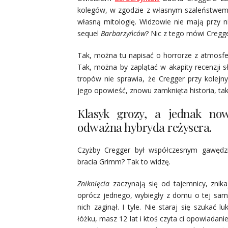
kolegów, w zgodzie z własnym szaleństwem. 
własną mitologię. Widzowie nie mają przy n
sequel
Barbarzyńców
? Nic z tego mówi Cregg
Tak, można tu napisać o horrorze z atmosfe
Tak, można by zaplątać w akapity recenzji 
tropów nie sprawia, że Cregger przy kolej
jego opowieść, znowu zamknięta historia, ta
Klasyk grozy, a jednak now
odważna hybryda reżysera.
Czyżby Cregger był współczesnym gawędzi
bracia Grimm? Tak to widzę.
Zniknięcia
zaczynają się od tajemnicy, znikaj
oprócz jednego, wybiegły z domu o tej sam
nich zaginął. I tyle. Nie staraj się szukać lu
łóżku, masz 12 lat i ktoś czyta ci opowiadan