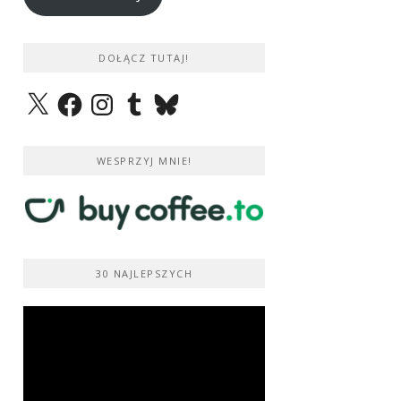
DOŁĄCZ TUTAJ!
X
Facebook
Instagram
Tumblr
Bluesky
WESPRZYJ MNIE!
30 NAJLEPSZYCH
Odtwarzacz
video