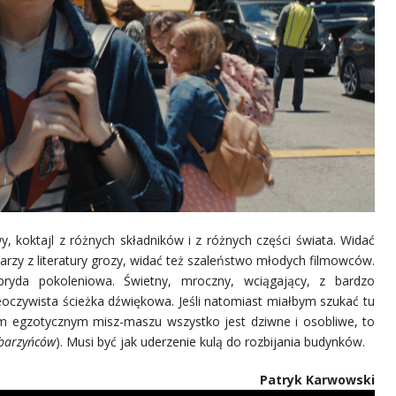
, koktajl z różnych składników i z różnych części świata. Widać
rzy z literatury grozy, widać też szaleństwo młodych filmowców.
ryda pokoleniowa. Świetny, mroczny, wciągający, z bardzo
ieoczywista ścieżka dźwiękowa. Jeśli natomiast miałbym szukać tu
ym egzotycznym misz-maszu wszystko jest dziwne i osobliwe, to
barzyńców
). Musi być jak uderzenie kulą do rozbijania budynków.
Patryk Karwowski