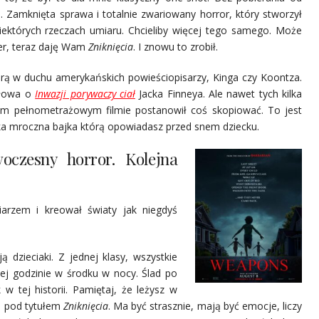
Zamknięta sprawa i totalnie zwariowany horror, który stworzył
iektórych rzeczach umiaru. Chcieliby więcej tego samego. Może
er, teraz daję Wam
Zniknięcia
. I znowu to zrobił.
rą w duchu amerykańskich powieściopisarzy, Kinga czy Koontza.
słowa o
Inwazji porywaczy ciał
Jacka Finneya. Ale nawet tych kilka
nym pełnometrażowym filmie postanowił coś skopiować. To jest
ka mroczna bajka którą opowiadasz przed snem dziecku.
oczesny horror. Kolejna
arzem i kreował światy jak niegdyś
ą dzieciaki. Z jednej klasy, wszystkie
ej godzinie w środku w nocy. Ślad po
k w tej historii. Pamiętaj, że leżysz w
ie pod tytułem
Zniknięcia
. Ma być strasznie, mają być emocje, liczy