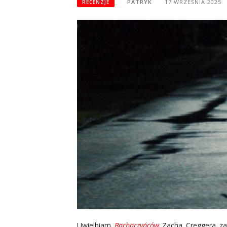
PATRYK
17 WRZEŚNIA 2025
RECENZJE
Uwielbiam
Barbarzyńców
Zacha Creggera za 