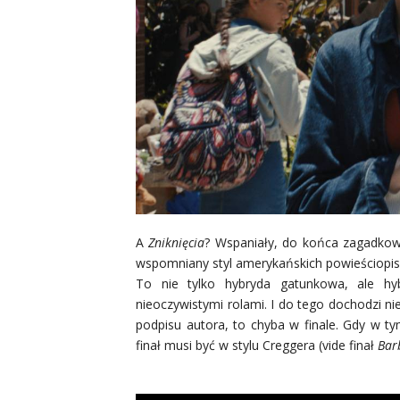
A
Zniknięcia
? Wspaniały, do końca zagadkowy
wspomniany styl amerykańskich powieściopisa
To nie tylko hybryda gatunkowa, ale hyb
nieoczywistymi rolami. I do tego dochodzi n
podpisu autora, to chyba w finale. Gdy w t
finał musi być w stylu Creggera (vide finał
Bar