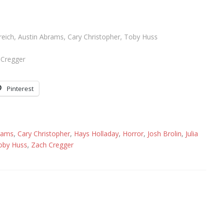
enreich, Austin Abrams, Cary Christopher, Toby Huss
 Cregger
Pinterest
rams
,
Cary Christopher
,
Hays Holladay
,
Horror
,
Josh Brolin
,
Julia
oby Huss
,
Zach Cregger