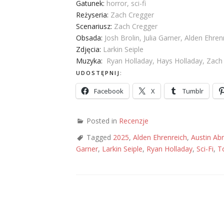
Gatunek:
horror, sci-fi
Reżyseria:
Zach Cregger
Scenariusz:
Zach Cregger
Obsada:
Josh Brolin, Julia Garner, Alden Ehr
Zdjęcia:
Larkin Seiple
Muzyka:
Ryan Holladay, Hays Holladay, Zach
UDOSTĘPNIJ:
Facebook
X
Tumblr
Posted in
Recenzje
Tagged
2025
,
Alden Ehrenreich
,
Austin Ab
Garner
,
Larkin Seiple
,
Ryan Holladay
,
Sci-Fi
,
T