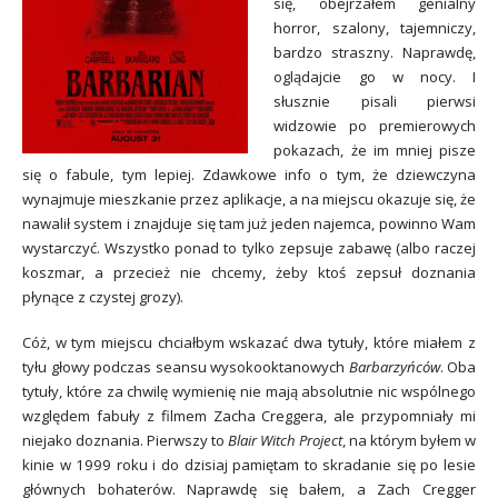
się, obejrzałem genialny
horror, szalony, tajemniczy,
bardzo straszny. Naprawdę,
oglądajcie go w nocy. I
słusznie pisali pierwsi
widzowie po premierowych
pokazach, że im mniej pisze
się o fabule, tym lepiej. Zdawkowe info o tym, że dziewczyna
wynajmuje mieszkanie przez aplikacje, a na miejscu okazuje się, że
nawalił system i znajduje się tam już jeden najemca, powinno Wam
wystarczyć. Wszystko ponad to tylko zepsuje zabawę (albo raczej
koszmar, a przecież nie chcemy, żeby ktoś zepsuł doznania
płynące z czystej grozy).
Cóż, w tym miejscu chciałbym wskazać dwa tytuły, które miałem z
tyłu głowy podczas seansu wysokooktanowych
Barbarzyńców
. Oba
tytuły, które za chwilę wymienię nie mają absolutnie nic wspólnego
względem fabuły z filmem Zacha Creggera, ale przypomniały mi
niejako doznania. Pierwszy to
Blair Witch Project
, na którym byłem w
kinie w 1999 roku i do dzisiaj pamiętam to skradanie się po lesie
głównych bohaterów. Naprawdę się bałem, a Zach Cregger