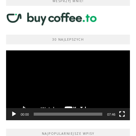
WESPRZYJ MNIE!
30 NAJLEPSZYCH
Odtwarzacz
video
00:00
07:46
NAJPOPULARNIEJSZE WPISY