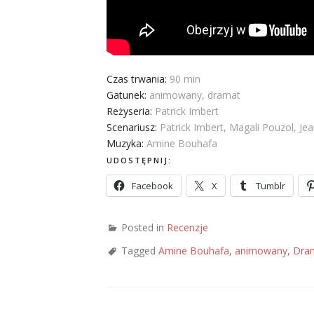
Czas trwania:
90 min
Gatunek:
animowany, dramat
Reżyseria:
Patrick Imbert
Scenariusz:
Patrick Imbert, Magali Pouzol, Je
Muzyka:
Amine Bouhafa
UDOSTĘPNIJ:
Facebook
X
Tumblr
Posted in
Recenzje
Tagged
Amine Bouhafa
,
animowany
,
Dra