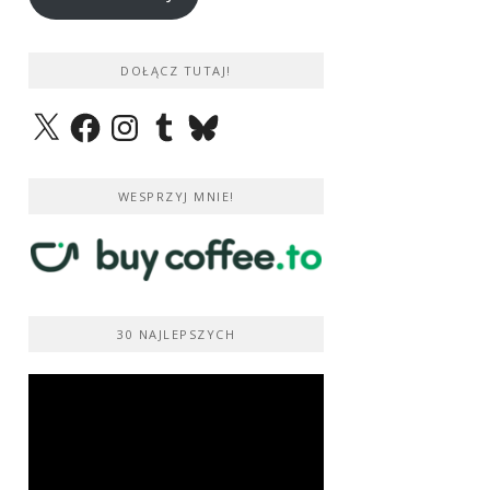
DOŁĄCZ TUTAJ!
X
Facebook
Instagram
Tumblr
Bluesky
WESPRZYJ MNIE!
30 NAJLEPSZYCH
Odtwarzacz
video