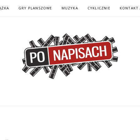
ĄŻKA
GRY PLANSZOWE
MUZYKA
CYKLICZNIE
KONTAKT 
H – KOMIKS – KSI