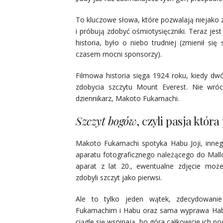
To kluczowe słowa, które pozwalają niejako 
i próbują zdobyć ośmiotysięczniki. Teraz je
historia, było o niebo trudniej (zmienił si
czasem mocni sponsorzy).
Filmowa historia sięga 1924 roku, kiedy dwó
zdobycia szczytu Mount Everest. Nie wróc
dziennikarz, Makoto Fukamachi.
Szczyt bogów
, czyli pasja która
Makoto Fukamachi spotyka Habu Joji, inneg
aparatu fotograficznego należącego do Mallor
aparat z lat 20., ewentualne zdjęcie moż
zdobyli szczyt jako pierwsi.
Ale to tylko jeden wątek, zdecydowanie
Fukamachim i Habu oraz sama wyprawa Habu 
ciągle się wspinają, bo góra całkowicie ich po