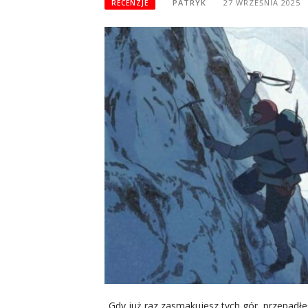
PATRYK
27 WRZEŚNIA 2025
RECENZJE
„Gdy już raz zasmakujesz tych gór, przepadłe