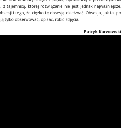
, z tajemnicą, której rozwiązanie nie jest jednak najważniejsze.
sesji i tego, że ciężko tę obsesję okiełznać. Obsesja, jak ta, po
 ją tylko obserwować, opisać, robić zdjęcia.
Patryk Karwowski