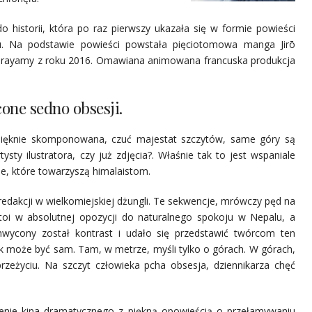
 historii, która po raz pierwszy ukazała się w formie powieści
 Na podstawie powieści powstała pięciotomowa manga Jirō
 Hirayamy z roku 2016. Omawiana animowana francuska produkcja
one sedno obsesji.
t pięknie skomponowana, czuć majestat szczytów, same góry są
sty ilustratora, czy już zdjęcia?. Właśnie tak to jest wspaniale
e, które towarzyszą himalaistom.
 redakcji w wielkomiejskiej dżungli. Te sekwencje, mrówczy pęd na
 stoi w absolutnej opozycji do naturalnego spokoju w Nepalu, a
chwycony został kontrast i udało się przedstawić twórcom ten
k może być sam. Tam, w metrze, myśli tylko o górach. W górach,
rzeżyciu. Na szczyt człowieka pcha obsesja, dziennikarza chęć
enie kina dramatycznego z piękną opowieścią o przełamywaniu