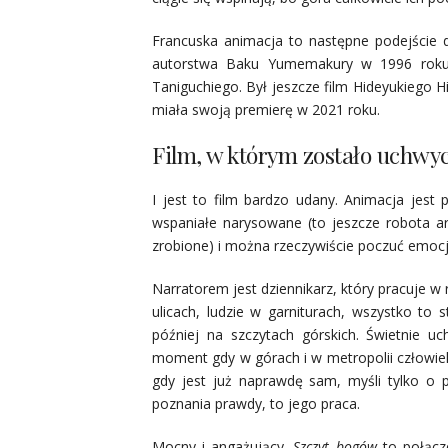
Francuska animacja to następne podejście do
autorstwa Baku Yumemakury w 1996 roku.
Taniguchiego. Był jeszcze film Hideyukiego
miała swoją premierę w 2021 roku.
Film, w którym zostało uchwyc
I jest to film bardzo udany. Animacja jes
wspaniałe narysowane (to jeszcze robota arty
zrobione) i można rzeczywiście poczuć emocj
Narratorem jest dziennikarz, który pracuje w
ulicach, ludzie w garniturach, wszystko to
później na szczytach górskich. Świetnie u
moment gdy w górach i w metropolii człowie
gdy jest już naprawdę sam, myśli tylko o p
poznania prawdy, to jego praca.
Mocny i angażujący.
Szczyt bogów
to połącz