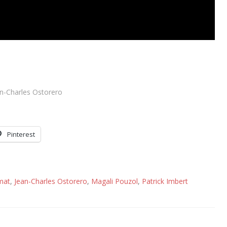
an-Charles Ostorero
Pinterest
mat
,
Jean-Charles Ostorero
,
Magali Pouzol
,
Patrick Imbert