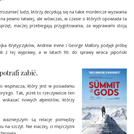
zrozumieć ludzi, którzy decydują się na takie mordercze wyzwania
st na pewno łatwiej, ale wówczas, w czasie o których opowiada ta
ę sprzęt, inaczej przebiegają przygotowania, za wyprawami stoją
jka Brytyjczyków, Andrew Irvine i George Mallory podjęli próbę
ili z tej wyprawy, a w latach 90. do sprawy wraca japoński
 potrafi zabić.
o wspinacza, który jest w posiadaniu
y’ego. Tak, jeżeli to rzeczywiście ten
e wskazać nowych alpinistów, którzy
 ważniejszym są relacje pomiędzy
na szczyt. Nie inaczej, ci mężczyźni
chłonęła.