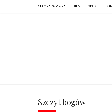
Skip
STRONA GŁÓWNA
FILM
SERIAL
KSI
to
content
PO NAPISAC
KOMIKS – KSIĄŻKA – KINO
Szczyt bogów