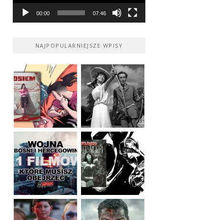
00:00
07:46
NAJPOPULARNIEJSZE WPISY