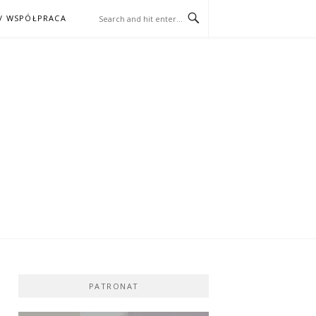
/ WSPÓŁPRACA
ĄŻKA – KINO
PATRONAT