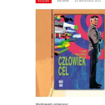
PATRYK
26 WRZEŚNIA 2025
KSIĄŻKA
Wygrywam umierając.