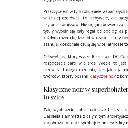
Przeczytałem w tym roku wiele wspaniałych k
w ścisłej czołówce. To niebywałe, ale łąc
czytania komiksów. Nie sięgam bowiem za czę
tytuły wypełniają cały regał od podłogi aż 
każdym razem będzie mi w czasie lektury to
szanuję, doskonale czuję się w tej atmosferz
Człowiek cel
, który wyszedł ze stajni DC Co
rozpoczęcie partii w bilarda. Wiecie, to je
przewidzi takiego rozdania, tak jak i ja
twórców, którzy pożenili
klasyczne noir
z kom
Klasyczne noir w superbohate
to sztos.
Tak, wyobraźcie sobie najlepsze teksty i 
Dashiella Hammetta z całym tym archetypicz
krajobrazu. A teraz spróbujcie umieścić kr