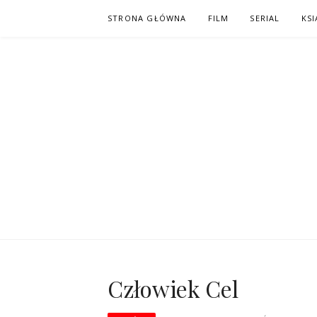
Skip
STRONA GŁÓWNA
FILM
SERIAL
KSI
to
content
PO NAPISAC
KOMIKS – KSIĄŻKA – KINO
Człowiek Cel