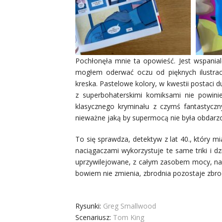
Pochłonęła mnie ta opowieść. Jest wspania
mogłem oderwać oczu od pięknych ilustrac
kreska. Pastelowe kolory, w kwestii postaci 
z superbohaterskimi komiksami nie powinie
klasycznego kryminału z czymś fantastycz
nieważne jaką by supermocą nie była obdarz
To się sprawdza, detektyw z lat 40., który m
naciągaczami wykorzystuje te same triki i dz
uprzywilejowane, z całym zasobem mocy, nad
bowiem nie zmienia, zbrodnia pozostaje zbro
Rysunki:
Greg Smallwood
Scenariusz:
Tom King