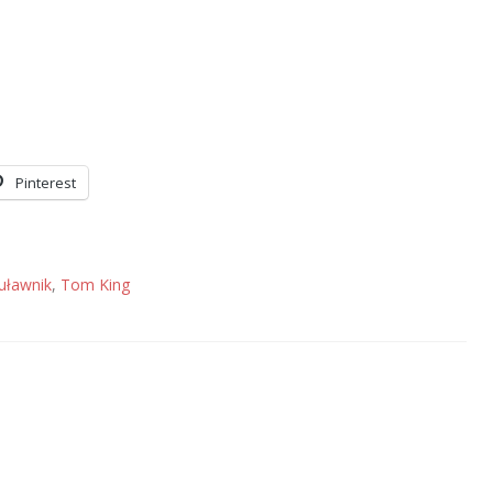
Pinterest
uławnik
,
Tom King