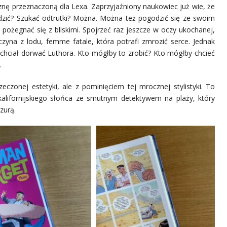
iznę przeznaczoną dla Lexa. Zaprzyjaźniony naukowiec już wie, że
ędzić? Szukać odtrutki? Można. Można też pogodzić się ze swoim
ożegnać się z bliskimi. Spojrzeć raz jeszcze w oczy ukochanej,
wczyna z lodu, femme fatale, która potrafi zmrozić serce. Jednak
y chciał dorwać Luthora. Kto mógłby to zrobić? Kto mógłby chcieć
.
czonej estetyki, ale z pominięciem tej mrocznej stylistyki. To
 kalifornijskiego słońca ze smutnym detektywem na plaży, który
zurą.