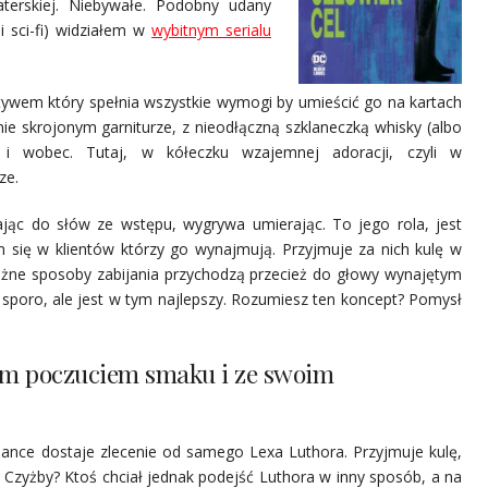
aterskiej. Niebywałe. Podobny udany
i sci-fi) widziałem w
wybitnym serialu
ywem który spełnia wszystkie wymogi by umieścić go na kartach
lnie skrojonym garniturze, z nieodłączną szklaneczką whisky (albo
 i wobec. Tutaj, w kółeczku wzajemnej adoracji, czyli w
ze.
ąc do słów ze wstępu, wygrywa umierając. To jego rola, jest
m się w klientów którzy go wynajmują. Przyjmuje za nich kulę w
różne sposoby zabijania przychodzą przecież do głowy wynajętym
ł sporo, ale jest w tym najlepszy. Rozumiesz ten koncept? Pomysł
ym poczuciem smaku i ze swoim
Chance dostaje zlecenie od samego Lexa Luthora. Przyjmuje kulę,
. Czyżby? Ktoś chciał jednak podejść Luthora w inny sposób, a na