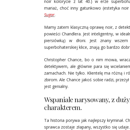
noir kolorycie z lat 40.) w erze superboh
mariaż, choć inny gatunkowo (estetyka noir 
Sugar
.
Mamy zatem klasyczną oprawę noir, z detekt
powieści Chandlera. Jest inteligentny, w idea
piersiówką) w dłoni. Jest znany wszem
superbohaterskiej klice, znają go bardzo dobr
Christopher Chance, bo o nim mowa, wracaj
detektywem, ale głównie para się wcielanie
zamachach. Nie tylko. Klientelę ma różną i 
zbirom. Ale Chance jakoś sobie radzi, przeży
jest genialny.
Wspaniale narysowany, z duż
charakterem.
Ta historia porywa jak najlepszy kryminał. 
sprawca zostaje złapany, wszystko się udaje