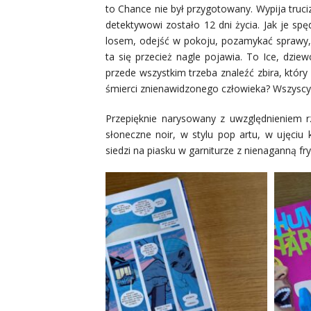
to Chance nie był przygotowany. Wypija truc
detektywowi zostało 12 dni życia. Jak je sp
losem, odejść w pokoju, pozamykać sprawy, p
ta się przecież nagle pojawia. To Ice, dzie
przede wszystkim trzeba znaleźć zbira, któr
śmierci znienawidzonego człowieka? Wszyscy
Przepięknie narysowany z uwzględnieniem rze
słoneczne noir, w stylu pop artu, w ujęciu
siedzi na piasku w garniturze z nienaganną fry