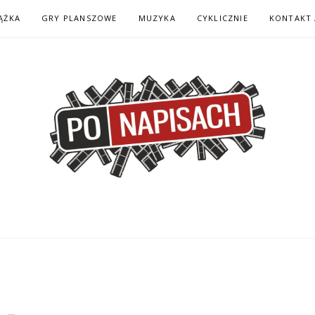
ĄŻKA
GRY PLANSZOWE
MUZYKA
CYKLICZNIE
KONTAKT 
H – KOMIKS – KSI