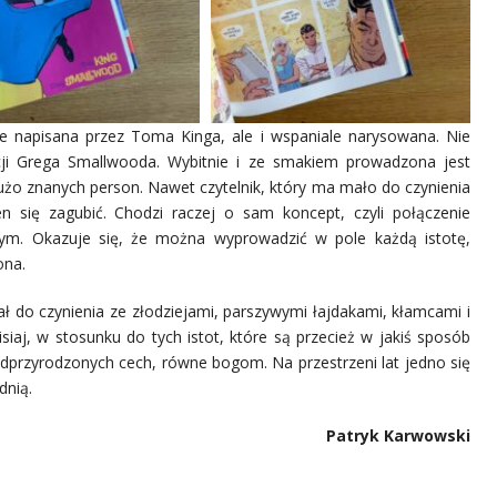
le napisana przez Toma Kinga, ale i wspaniale narysowana. Nie
ji Grega Smallwooda. Wybitnie i ze smakiem prowadzona jest
dużo znanych person. Nawet czytelnik, który ma mało do czynienia
n się zagubić. Chodzi raczej o sam koncept, czyli połączenie
nym. Okazuje się, że można wyprowadzić w pole każdą istotę,
ona.
iał do czynienia ze złodziejami, parszywymi łajdakami, kłamcami i
isiaj, w stosunku do tych istot, które są przecież w jakiś sposób
przyrodzonych cech, równe bogom. Na przestrzeni lat jedno się
dnią.
Patryk Karwowski