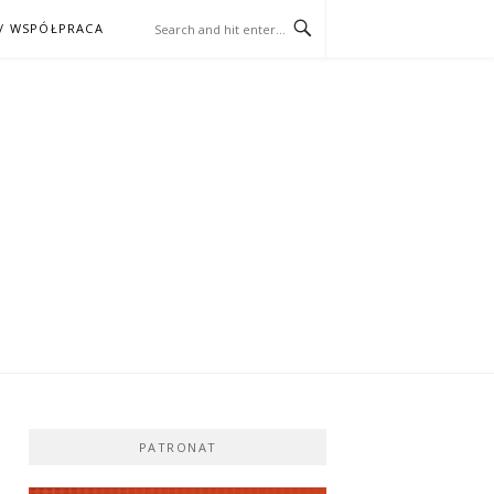
/ WSPÓŁPRACA
ĄŻKA – KINO
PATRONAT