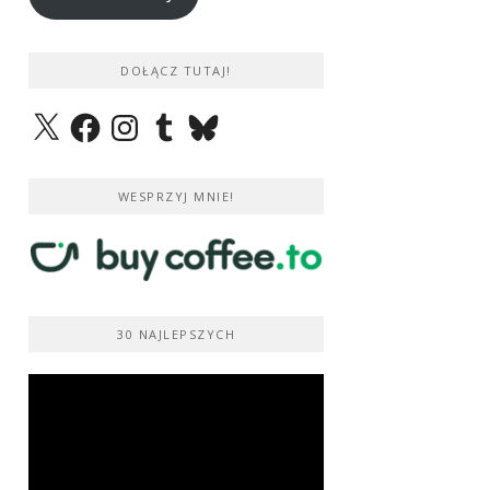
DOŁĄCZ TUTAJ!
X
Facebook
Instagram
Tumblr
Bluesky
WESPRZYJ MNIE!
30 NAJLEPSZYCH
Odtwarzacz
video